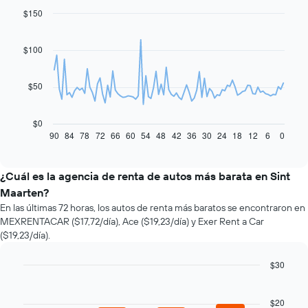
$150
Line
Chart
graphic.
chart
with
91
$100
data
points.
$50
El
siguiente
gráfico
$0
muestra
90
84
78
72
66
60
54
48
42
36
30
24
18
12
6
0
End
of
cómo
interactive
varía
chart
el
¿Cuál es la agencia de renta de autos más barata en Sint
precio
Maarten?
de
En las últimas 72 horas, los autos de renta más baratos se encontraron en
un
MEXRENTACAR ($17,72/día), Ace ($19,23/día) y Exer Rent a Car
auto
($19,23/día).
de
renta
a
$30
medida
Bar
Chart
que
graphic.
chart
with
$20
se