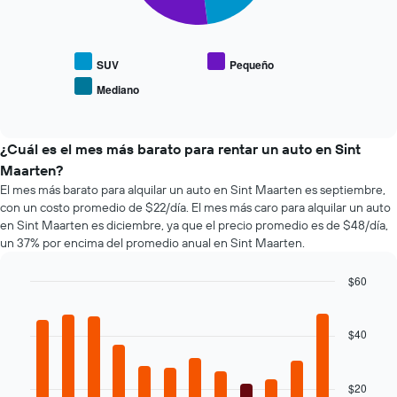
gráfico
1
gráfico
muestra
eje
muestra
1
X
el
eje
que
precio
SUV
Pequeño
Y
indica
promedio
que
Mediano
las
End
de
indica
of
4
los
el
interactive
empresas
tipos
chart
precio
más
de
¿Cuál es el mes más barato para rentar un auto en Sint
promedio
baratas
autos
de
Maarten?
de
más
un
El mes más barato para alquilar un auto en Sint Maarten es septiembre,
renta
populares.
auto
con un costo promedio de $22/día. El mes más caro para alquilar un auto
de
de
en Sint Maarten es diciembre, ya que el precio promedio es de $48/día,
autos
renta.
un 37% por encima del promedio anual en Sint Maarten.
El
gráfico
muestra
$60
1
Bar
Chart
eje
graphic.
chart
with
Y
$40
12
que
bars.
indica
el
$20
El