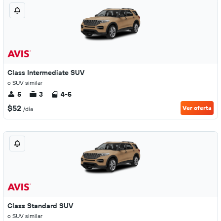
Class Intermediate SUV
o SUV similar
5
3
4-5
$52
Ver oferta
/día
Class Standard SUV
o SUV similar