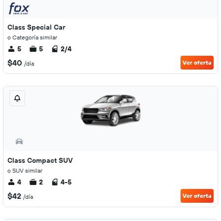
Class Special Car
o Categoría similar
5
5
2/4
$40
Ver oferta
/día
Class Compact SUV
o SUV similar
4
2
4-5
$42
Ver oferta
/día