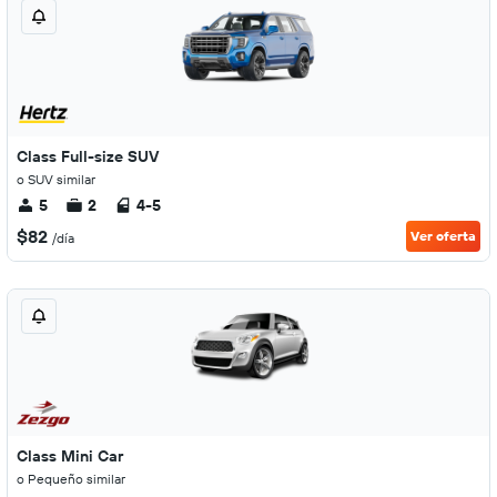
Class Full-size SUV
o SUV similar
5
2
4-5
$82
Ver oferta
/día
Class Mini Car
o Pequeño similar