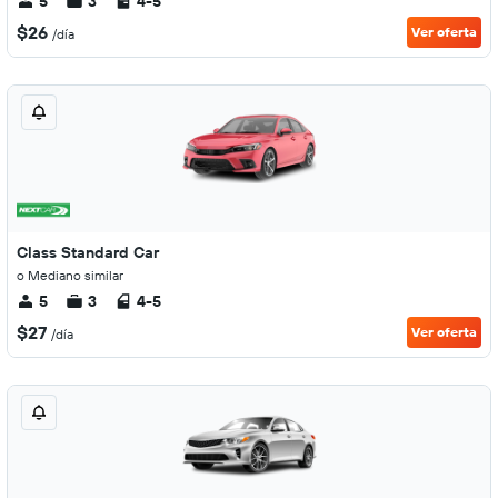
5
3
4-5
$26
Ver oferta
/día
Class Standard Car
o Mediano similar
5
3
4-5
$27
Ver oferta
/día