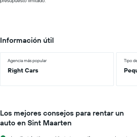
presupuesto limitado.
Range:
0
to
150.
Información útil
Agencia más popular
Tipo d
Right Cars
Peq
Los mejores consejos para rentar un
auto en Sint Maarten