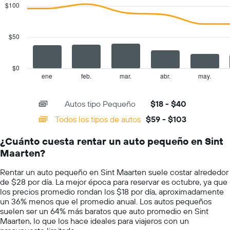
with
El
$100
2
gráfico
data
muestra
series.
1
$50
eje
The
Y
chart
que
has
$0
indica
1
ene
feb.
mar.
abr.
may.
End
el
of
X
precio
interactive
axis
chart
más
Autos tipo Pequeño
$18 - $40
displaying
barato
categories.
Todos los tipos de autos
$59 - $103
de
Range:
un
14
auto
¿Cuánto cuesta rentar un auto pequeño en Sint
categories.
de
Maarten?
The
renta
chart
por
Rentar un auto pequeño en Sint Maarten suele costar alrededor
has
empresa.
de $28 por día. La mejor época para reservar es octubre, ya que
1
los precios promedio rondan los $18 por día, aproximadamente
Y
un 36% menos que el promedio anual. Los autos pequeños
axis
suelen ser un 64% más baratos que auto promedio en Sint
displaying
Maarten, lo que los hace ideales para viajeros con un
values.