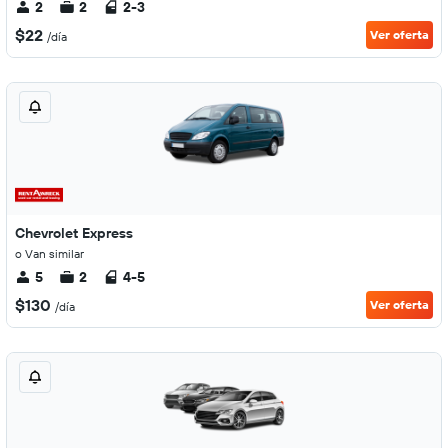
2
2
2-3
$22
Ver oferta
/día
Chevrolet Express
o Van similar
5
2
4-5
$130
Ver oferta
/día