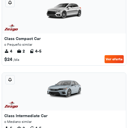
Class Compact Car
o Pequeño similar
4
2
4-5
$24
Ver oferta
/día
Class Intermediate Car
o Mediano similar