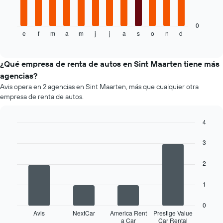
precio
siguiente
más
gráfico
barato
muestra
0
de
e
f
m
a
m
j
j
a
s
o
n
d
el
End
un
of
precio
interactive
auto
promedio
chart
de
de
¿Qué empresa de renta de autos en Sint Maarten tiene más
renta
un
agencias?
por
auto
empresa.
Avis opera en 2 agencias en Sint Maarten, más que cualquier otra
de
empresa de renta de autos.
renta
por
mes.
4
El
Bar
Chart
gráfico
graphic.
chart
3
muestra
with
4
1
2
bars.
eje
X
El
1
que
siguiente
indica
gráfico
los
0
muestra
Avis
NextCar
America Rent
Prestige Value
meses
a Car
Car Rental
las
End