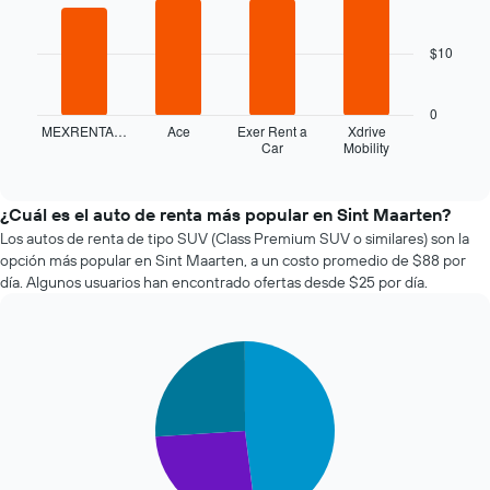
4
acerca
bars.
la
$10
fecha
El
de
siguiente
la
gráfico
0
reserva.
muestra
MEXRENTA…
Ace
Exer Rent a
Xdrive
El
Car
Mobility
las
End
gráfico
of
cuatro
interactive
muestra
empresas
chart
1
de
¿Cuál es el auto de renta más popular en Sint Maarten?
eje
renta
Los autos de renta de tipo SUV (Class Premium SUV o similares) son la
X
de
opción más popular en Sint Maarten, a un costo promedio de $88 por
que
autos
día. Algunos usuarios han encontrado ofertas desde $25 por día.
indica
más
la
económicas
cantidad
de
de
Pie
Chart
las
días
graphic.
chart
últimas
previos
with
72
3
a
horas.
slices.
la
El
reserva.
gráfico
El
El
muestra
siguiente