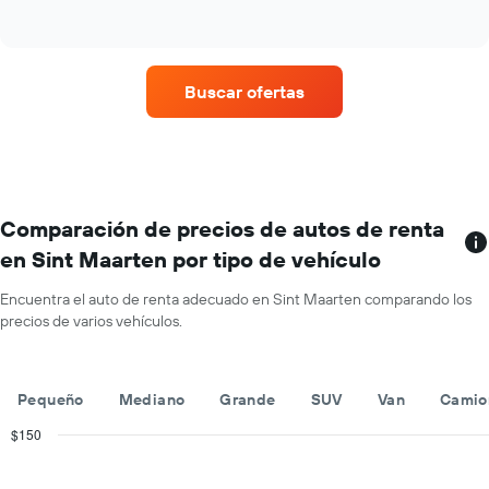
del
of
cuatro
año.
interactive
empresas
chart
El
de
gráfico
renta
muestra
Buscar ofertas
de
1
autos
eje
con
Y
más
que
sucursales.
indica
El
el
gráfico
Comparación de precios de autos de renta
precio
muestra
promedio
en Sint Maarten por tipo de vehículo
1
de
eje
un
Encuentra el auto de renta adecuado en Sint Maarten comparando los
X
auto
precios de varios vehículos.
que
de
indica
renta
las
por
empresas
día.
Pequeño
Mediano
Grande
SUV
Van
Camio
de
renta
$150
de
Combination
Chart
autos.
graphic.
chart