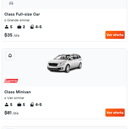
Class Full-size Car
o Grande similar
5
2
4-5
$35
Ver oferta
/día
Class Minivan
o Van similar
5
5
4-5
$81
Ver oferta
/día