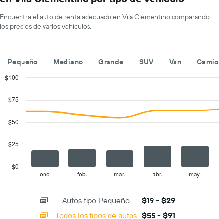
1
eje
Encuentra el auto de renta adecuado en Vila Clementino comparando
X
los precios de varios vehículos.
que
indica
los
meses
Pequeño
Mediano
Grande
SUV
Van
Camio
del
año.
$100
El
Combination
Chart
gráfico
graphic.
chart
$75
with
muestra
2
1
data
$50
eje
series.
Y
que
$25
The
indica
chart
el
has
$0
precio
1
ene
feb.
mar.
abr.
may.
End
promedio
of
X
de
interactive
axis
chart
un
Autos tipo Pequeño
$19 - $29
displaying
auto
categories.
Todos los tipos de autos
$55 - $91
de