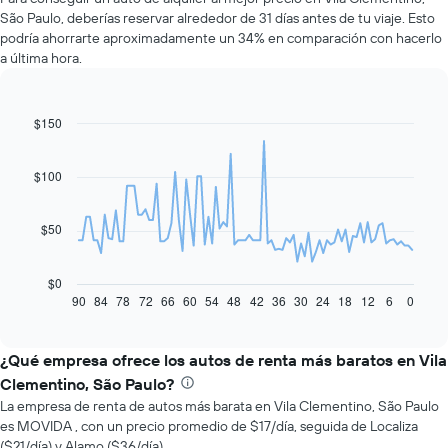
São Paulo, deberías reservar alrededor de 31 días antes de tu viaje. Esto
podría ahorrarte aproximadamente un 34% en comparación con hacerlo
a última hora.
$150
Line
Chart
graphic.
chart
with
91
$100
data
points.
$50
El
siguiente
gráfico
$0
muestra
90
84
78
72
66
60
54
48
42
36
30
24
18
12
6
0
End
of
cómo
interactive
varía
chart
el
¿Qué empresa ofrece los autos de renta más baratos en Vila
precio
Clementino, São Paulo?
de
La empresa de renta de autos más barata en Vila Clementino, São Paulo
un
es MOVIDA , con un precio promedio de $17/día, seguida de Localiza
auto
($21/día) y Alamo ($36/día).