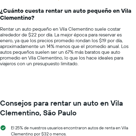
Range:
renta
14
por
¿Cuánto cuesta rentar un auto pequeño en Vila
categories.
día.
Clementino?
The
chart
Rentar un auto pequeño en Vila Clementino suele costar
has
alrededor de $22 por día. La mejor época para reservar es
1
enero, ya que los precios promedio rondan los $19 por día,
Y
aproximadamente un 14% menos que el promedio anual. Los
axis
autos pequeños suelen ser un 67% más baratos que auto
displaying
promedio en Vila Clementino, lo que los hace ideales para
values.
viajeros con un presupuesto limitado.
Range:
0
to
100.
Consejos para rentar un auto en Vila
Clementino, São Paulo
El 25% de nuestros usuarios encontraron autos de renta en Vila
Clementino por $32 o menos.