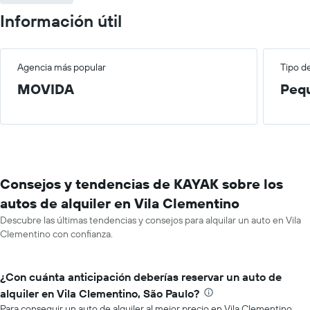
Información útil
Agencia más popular
Tipo d
MOVIDA
Peq
Consejos y tendencias de KAYAK sobre los
autos de alquiler en Vila Clementino
Descubre las últimas tendencias y consejos para alquilar un auto en Vila
Clementino con confianza.
¿Con cuánta anticipación deberías reservar un auto de
alquiler en Vila Clementino, São Paulo?
Para conseguir un auto de alquiler al mejor precio en Vila Clementino,