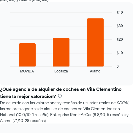
de
renta
a
$40
medida
Bar
Chart
que
graphic.
chart
$30
with
se
3
acerca
bars.
$20
la
fecha
El
de
$10
siguiente
la
gráfico
reserva.
muestra
0
El
MOVIDA
Localiza
Alamo
las
End
gráfico
of
cuatro
interactive
muestra
empresas
chart
1
de
¿Qué agencia de alquiler de coches en Vila Clementino
eje
renta
tiene la mejor valoración?
X
de
que
De acuerdo con las valoraciones y reseñas de usuarios reales de KAYAK,
autos
indica
las mejores agencias de alquiler de coches en Vila Clementino son
más
la
National (10.0/10, 1 reseña), Enterprise Rent-A-Car (8.8/10, 5 reseñas) y
económicas
cantidad
Alamo (7.1/10, 28 reseñas).
de
de
las
días