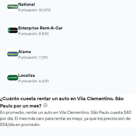
últimas
previos
National
72
a
Puntuación: 10.0/10
horas.
la
El
reserva.
gráfico
El
Enterprise Rent-A-Car
muestra
gráfico
Puntuación: 8.8/10
1
muestra
eje
1
X
eje
Alamo
que
Y
Puntuación: 7.1/10
indica
que
las
indica
4
el
Localiza
empresas
precio
más
Puntuación: 6.6/10
promedio
baratas
de
de
un
¿Cuánto cuesta rentar un auto en Vila Clementino, São
renta
auto
de
Paulo por un mes?
de
autos
En promedio, rentar un auto en Vila Clementino, São Paulo cuesta $40
renta.
El
por día. El mes más caro para rentar es mayo, ya que los precios son de
gráfico
$54/día en promedio.
muestra
1