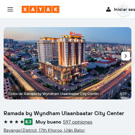
Iniciar se
Fotos de Ramada by Wyndham Ulaanbaatar City Center
1/37
Ramada by Wyndham Ulaanbaatar City Center
Muy bueno
597 opiniones
8,3
4 estrellas
Bayangol District, 17th Khoroo, Ulán Bator