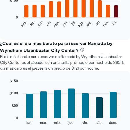
$100
12
bars.
0
El
feb.
may.
ago.
nov.
mar.
jun.
sep.
dic.
ene.
abr.
jul.
oct.
siguiente
End
of
gráfico
interactive
muestra
chart
el
¿Cuál es el día más barato para reservar Ramada by
precio
Wyndham Ulaanbaatar City Center?
promedio
El día más barato para reservar en Ramada by Wyndham Ulaanbaatar
de
City Center es el sábado, con una tarifa promedio por noche de $85. El
una
día más caro es el jueves, a un precio de $121 por noche.
habitación
por
mes
$150
El
Bar
Chart
gráfico
graphic.
chart
$100
with
muestra
7
1
$50
bars.
eje
X
El
0
que
siguiente
lun.
mar.
mié.
jue.
vie.
sáb.
dom.
End
indica
of
gráfico