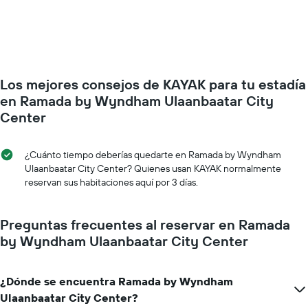
de
precio
la
de
semana.
una
El
habitación
gráfico
a
muestra
medida
1
Los mejores consejos de KAYAK para tu estadía
que
eje
se
en Ramada by Wyndham Ulaanbaatar City
Y
acerca
Center
que
la
indica
fecha
el
de
¿Cuánto tiempo deberías quedarte en Ramada by Wyndham
precio
la
Ulaanbaatar City Center? Quienes usan KAYAK normalmente
promedio
estadía
reservan sus habitaciones aquí por 3 días.
de
El
una
gráfico
habitación
muestra
Preguntas frecuentes al reservar en Ramada
1
by Wyndham Ulaanbaatar City Center
eje
X
que
indica
¿Dónde se encuentra Ramada by Wyndham
la
Ulaanbaatar City Center?
cantidad