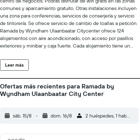
centro de negocios. Podrás disfrutar de wifi gratis en las zonas
comunes y aparcamiento gratuito. Otras instalaciones incluyen
una zona para conferencias, servicios de conserjería y servicio
de tintorería. Se ofrece servicio de cambio de toallas a petición.
Ramada by Wyndham Ulaanbaatar Citycenter ofrece 124
alojamientos con aire acondicionado, con acceso por pasillos
exteriores y minibar y caja fuerte. Cada alojamiento tiene un
mobiliario y decoración diferentes. Se ofrece televisión por
satélite. Los baños están equipados con ducha y bañera
Leer más
combinadas con bañera profunda, albornoces, zapatillas y
secador de pelo. Los huéspedes pueden navegar por la web
gracias a nuestro acceso a Internet wifi gratis. Los servicios para
Ofertas más recientes para Ramada by
las personas de negocios incluyen escritorio y teléfono. Las
Wyndham Ulaanbaatar City Center
habitaciones también incluyen botella de agua gratuita y
cortinas opacas. Es posible solicitar juegos de cama
hipoalergénicos, tabla de planchar con plancha y cambio de
sáb. 15/8
-
dom. 16/8
2 huéspedes, 1 habitació
toallas. Se ofrece servicio nocturno de descubierta y servicio de
limpieza todos los días.