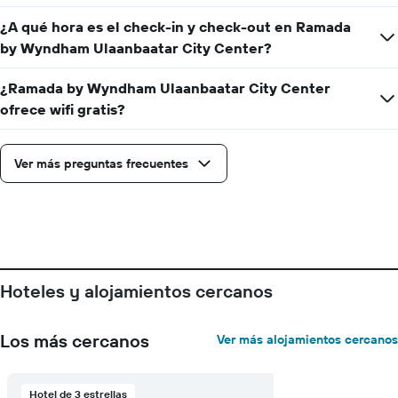
de
¿A qué hora es el check-in y check-out en Ramada
días
by Wyndham Ulaanbaatar City Center?
que
faltan
para
¿Ramada by Wyndham Ulaanbaatar City Center
la
ofrece wifi gratis?
estadía
El
gráfico
Ver más preguntas frecuentes
muestra
1
eje
Y
que
indica
el
precio
Hoteles y alojamientos cercanos
promedio
de
una
Los más cercanos
Ver más alojamientos cercanos
habitación
Hotel de 3 estrellas