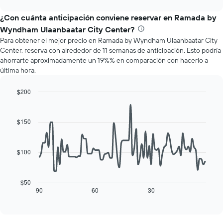
los
interactive
muestra
chart
meses.
el
¿Con cuánta anticipación conviene reservar en Ramada by
El
precio
gráfico
Wyndham Ulaanbaatar City Center?
promedio
muestra
Para obtener el mejor precio en Ramada by Wyndham Ulaanbaatar City
de
1
Center, reserva con alrededor de 11 semanas de anticipación. Esto podría
una
eje
ahorrarte aproximadamente un 19%% en comparación con hacerlo a
habitación
Y
última hora.
por
que
cada
indica
día
$200
el
de
Line
Chart
precio
la
graphic.
chart
promedio
with
semana
$150
de
90
El
una
data
gráfico
habitación
points.
muestra
$100
1
El
eje
siguiente
X
cuadro
$50
que
muestra
90
60
30
End
indica
of
cómo
los
interactive
varía
chart
días
el