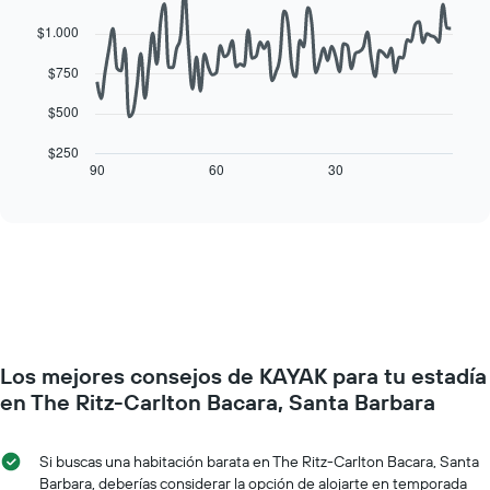
promedio
with
semana
de
90
$1.000
El
una
data
gráfico
habitación
points.
$750
muestra
1
El
$500
eje
siguiente
X
cuadro
$250
que
muestra
90
60
30
End
indica
of
cómo
los
interactive
varía
chart
días
el
de
precio
la
de
semana.
una
El
habitación
gráfico
a
muestra
medida
1
Los mejores consejos de KAYAK para tu estadía
que
eje
se
en The Ritz-Carlton Bacara, Santa Barbara
Y
acerca
que
la
indica
fecha
Si buscas una habitación barata en The Ritz-Carlton Bacara, Santa
el
de
Barbara, deberías considerar la opción de alojarte en temporada