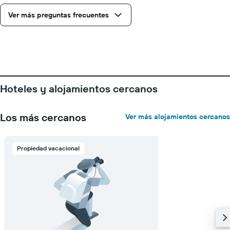
Y
Ver más preguntas frecuentes
que
indica
el
precio
promedio
de
una
Hoteles y alojamientos cercanos
habitación
Los más cercanos
Ver más alojamientos cercanos
Propiedad vacacional