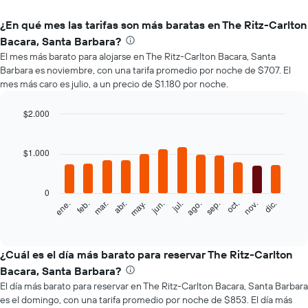
¿En qué mes las tarifas son más baratas en The Ritz-Carlton
Bacara, Santa Barbara?
El mes más barato para alojarse en The Ritz-Carlton Bacara, Santa
Barbara es noviembre, con una tarifa promedio por noche de $707. El
mes más caro es julio, a un precio de $1.180 por noche.
$2.000
Bar
Chart
graphic.
chart
with
$1.000
12
bars.
0
El
ene.
feb.
mar.
abr.
may.
jun.
jul.
ago.
sep.
oct.
nov.
dic.
siguiente
End
of
gráfico
interactive
muestra
chart
el
¿Cuál es el día más barato para reservar The Ritz-Carlton
precio
Bacara, Santa Barbara?
promedio
El día más barato para reservar en The Ritz-Carlton Bacara, Santa Barbara
de
es el domingo, con una tarifa promedio por noche de $853. El día más
una