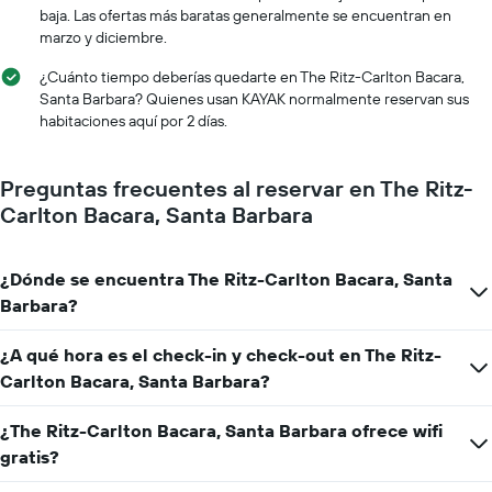
precio
la
baja. Las ofertas más baratas generalmente se encuentran en
promedio
estadía
marzo y diciembre.
de
El
una
gráfico
¿Cuánto tiempo deberías quedarte en The Ritz-Carlton Bacara,
habitación
muestra
Santa Barbara? Quienes usan KAYAK normalmente reservan sus
1
habitaciones aquí por 2 días.
eje
X
que
Preguntas frecuentes al reservar en The Ritz-
indica
Carlton Bacara, Santa Barbara
la
cantidad
de
¿Dónde se encuentra The Ritz-Carlton Bacara, Santa
días
que
Barbara?
faltan
para
¿A qué hora es el check-in y check-out en The Ritz-
la
Carlton Bacara, Santa Barbara?
estadía
El
gráfico
¿The Ritz-Carlton Bacara, Santa Barbara ofrece wifi
muestra
gratis?
1
eje