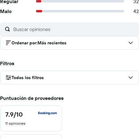
Regular
32
Malo
42
Ordenar por
:
Más recientes
Filtros
Todos los filtros
Puntuación de proveedores
7.9
/10
7.9
de
11 opiniones
10