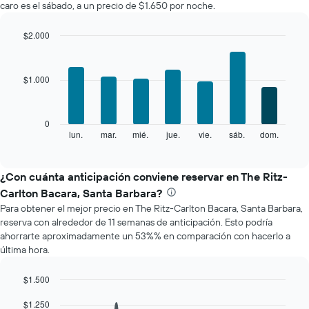
caro es el sábado, a un precio de $1.650 por noche.
habitación
por
mes
$2.000
El
Bar
Chart
gráfico
graphic.
chart
with
muestra
$1.000
7
1
bars.
eje
X
El
0
que
siguiente
lun.
mar.
mié.
jue.
vie.
sáb.
dom.
End
indica
of
gráfico
los
interactive
muestra
chart
meses.
el
¿Con cuánta anticipación conviene reservar en The Ritz-
El
precio
gráfico
Carlton Bacara, Santa Barbara?
promedio
muestra
Para obtener el mejor precio en The Ritz-Carlton Bacara, Santa Barbara,
de
1
reserva con alrededor de 11 semanas de anticipación. Esto podría
una
eje
ahorrarte aproximadamente un 53%% en comparación con hacerlo a
habitación
Y
última hora.
por
que
cada
indica
día
$1.500
el
de
Line
Chart
precio
la
$1.250
graphic.
chart