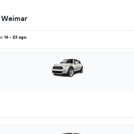
n Weimar
as:
16 - 23 ago.