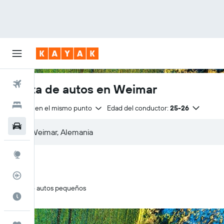
Vuelos
Renta de autos en Weimar
Hoteles
Entrega en el mismo punto
Edad del conductor:
25-26
Autos
Explore
Rastreador
Solo autos pequeños
Cuándo ir