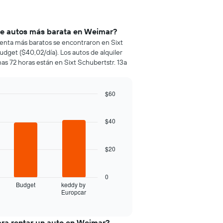
 de autos más barata en Weimar?
 renta más baratos se encontraron en Sixt
udget ($40,02/día). Los autos de alquiler
as 72 horas están en Sixt Schubertstr. 13a
$60
$40
$20
0
Budget
keddy by
Europcar
ara rentar un auto en Weimar?