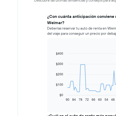
Descubre las últimas tendencias y consejos para al
¿Con cuánta anticipación conviene 
Weimar?
Deberías reservar tu auto de renta en Wei
del viaje para conseguir un precio por deba
$400
Line
Chart
graphic.
chart
with
$300
91
data
$200
points.
El
$100
siguiente
gráfico
$0
muestra
90
84
78
72
66
60
54
48
End
of
cómo
interactive
varía
chart
el
¿Cuál es el auto de renta más popu