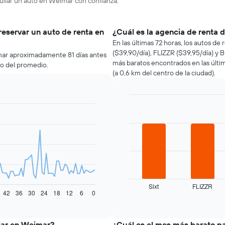
quilar un auto en Weimar con confianza.
reservar un auto de renta en
¿Cuál es la agencia de renta
En las últimas 72 horas, los autos de
($39,90/día), FLIZZR ($39,95/día) y B
mar aproximadamente 81 días antes
más baratos encontrados en las últim
jo del promedio.
(a 0,6 km del centro de la ciudad).
Bar
Chart
graphic.
chart
with
4
bars.
El
siguiente
gráfico
muestra
Sixt
FLIZZR
42
36
30
24
18
12
6
0
las
End
of
cuatro
interactive
empresas
chart
de
lar en Weimar?
¿Cuál es el mes más barato p