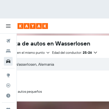
Vuelos
Renta de autos en Wasserlosen
Hoteles
Entrega en el mismo punto
Edad del conductor:
25-26
Autos
Explore
Rastreador
Solo autos pequeños
Cuándo ir