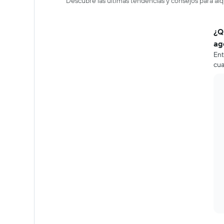
Descubre las últimas tendencias y consejos para alq
¿Q
ag
Ent
cua