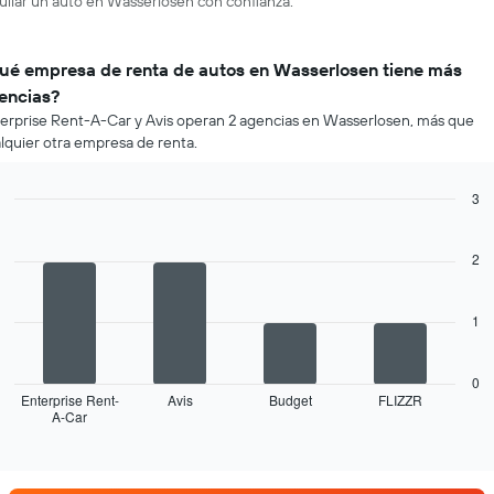
uilar un auto en Wasserlosen con confianza.
ué empresa de renta de autos en Wasserlosen tiene más
encias?
erprise Rent-A-Car y Avis operan 2 agencias en Wasserlosen, más que
lquier otra empresa de renta.
3
Bar
Chart
graphic.
chart
with
2
4
bars.
1
El
siguiente
gráfico
0
muestra
Enterprise Rent-
Avis
Budget
FLIZZR
A-Car
las
End
of
cuatro
interactive
empresas
chart
de