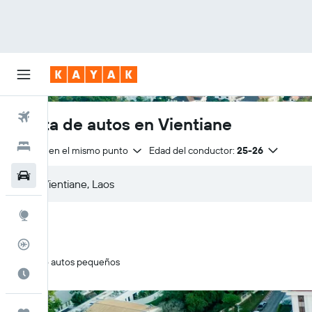
Vuelos
Renta de autos en Vientiane
Hoteles
Entrega en el mismo punto
Edad del conductor:
25-26
Autos
Explore
Rastreador
Solo autos pequeños
Cuándo ir