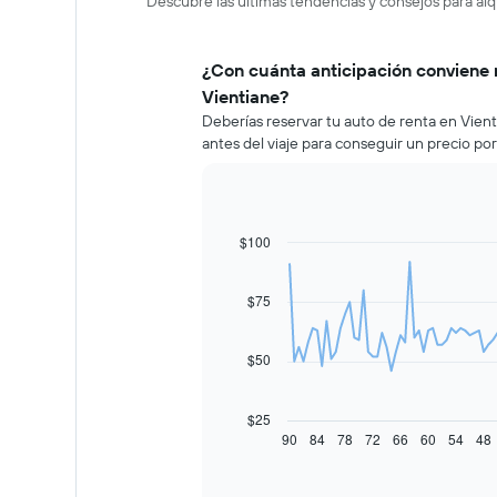
Descubre las últimas tendencias y consejos para alq
¿Con cuánta anticipación conviene 
Vientiane?
Deberías reservar tu auto de renta en Vie
antes del viaje para conseguir un precio po
$100
Line
Chart
graphic.
chart
with
91
$75
data
points.
$50
El
siguiente
gráfico
$25
muestra
90
84
78
72
66
60
54
48
End
of
cómo
interactive
varía
chart