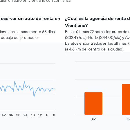
uilar un auto en Vientiane con confianza.
reservar un auto de renta en
¿Cuál es la agencia de renta 
Vientiane?
ntiane aproximadamente 68 días
En las últimas 72 horas, los autos de
r debajo del promedio.
($32,49/día), Hertz ($44,00/día) y Av
baratos encontrados en las últimas
(a 4,6 km del centro de la ciudad).
Bar
Chart
graphic.
chart
with
3
bars.
El
siguiente
gráfico
muestra
42
36
30
24
18
12
6
0
Sixt
H
las
End
of
cuatro
interactive