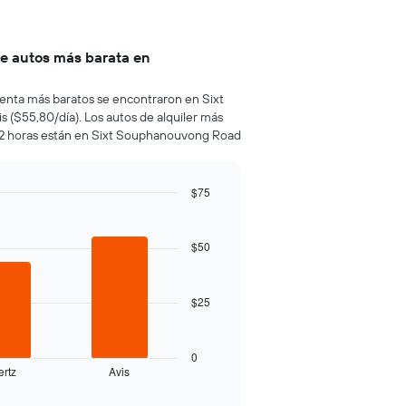
de autos más barata en
 renta más baratos se encontraron en Sixt
is ($55,80/día). Los autos de alquiler más
 72 horas están en Sixt Souphanouvong Road
$75
$50
$25
0
ertz
Avis