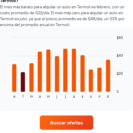
Termoli?
que
de
indica
El mes más barato para alquilar un auto en Termoli es febrero, con un
autos
la
costo promedio de $22/día. El mes más caro para alquilar un auto en
más
cantidad
Termoli es julio, ya que el precio promedio es de $48/día, un 33% por
económicas
de
encima del promedio anual en Termoli.
de
días
las
previos
$60
últimas
a
72
Bar
Chart
la
graphic.
chart
horas.
reserva.
with
El
$40
El
12
gráfico
gráfico
bars.
muestra
muestra
1
$20
1
El
eje
eje
siguiente
X
Y
gráfico
que
que
muestra
0
indica
indica
e
f
m
a
m
j
j
a
s
o
n
d
el
End
las
of
el
precio
interactive
4
precio
promedio
chart
empresas
promedio
de
más
de
un
baratas
Buscar ofertas
un
auto
de
auto
de