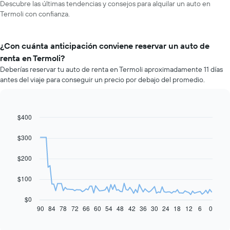
Descubre las últimas tendencias y consejos para alquilar un auto en
Termoli con confianza.
¿Con cuánta anticipación conviene reservar un auto de
renta en Termoli?
Deberías reservar tu auto de renta en Termoli aproximadamente 11 días
antes del viaje para conseguir un precio por debajo del promedio.
$400
Line
Chart
graphic.
chart
with
$300
91
data
$200
points.
El
$100
siguiente
gráfico
$0
muestra
90
84
78
72
66
60
54
48
42
36
30
24
18
12
6
0
End
of
cómo
interactive
varía
chart