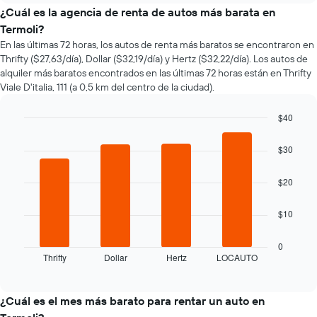
el
¿Cuál es la agencia de renta de autos más barata en
precio
Termoli?
de
En las últimas 72 horas, los autos de renta más baratos se encontraron en
un
Thrifty ($27,63/día), Dollar ($32,19/día) y Hertz ($32,22/día). Los autos de
auto
alquiler más baratos encontrados en las últimas 72 horas están en Thrifty
de
Viale D'italia, 111 (a 0,5 km del centro de la ciudad).
renta
a
medida
$40
que
Bar
Chart
se
graphic.
chart
$30
with
acerca
4
la
bars.
$20
fecha
de
El
la
$10
siguiente
reserva.
gráfico
El
muestra
0
gráfico
Thrifty
Dollar
Hertz
LOCAUTO
las
End
muestra
of
cuatro
1
interactive
empresas
chart
eje
de
¿Cuál es el mes más barato para rentar un auto en
X
renta