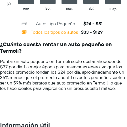
el
has
$0
precio
1
ene
feb.
mar.
abr.
may.
End
promedio
of
X
de
interactive
axis
chart
un
Autos tipo Pequeño
$24 - $51
displaying
auto
categories.
Todos los tipos de autos
$33 - $129
de
Range:
renta
14
por
¿Cuánto cuesta rentar un auto pequeño en
categories.
día.
Termoli?
The
chart
Rentar un auto pequeño en Termoli suele costar alrededor de
has
$37 por día. La mejor época para reservar es enero, ya que los
1
precios promedio rondan los $24 por día, aproximadamente un
Y
36% menos que el promedio anual. Los autos pequeños suelen
axis
ser un 59% más baratos que auto promedio en Termoli, lo que
displaying
los hace ideales para viajeros con un presupuesto limitado.
values.
Range:
0
to
150.
Información útil