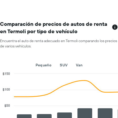
renta
de
renta
de
renta.
por
autos
mes.
El
El
gráfico
gráfico
Comparación de precios de autos de renta
muestra
muestra
en Termoli por tipo de vehículo
1
1
eje
eje
Y
Encuentra el auto de renta adecuado en Termoli comparando los precios
X
que
de varios vehículos.
que
indica
indica
el
los
precio
meses
Pequeño
SUV
Van
más
del
barato
año.
$150
de
El
Combination
Chart
un
gráfico
graphic.
chart
auto
with
muestra
$100
de
2
1
renta
data
eje
series.
por
Y
$50
empresa.
que
The
indica
chart