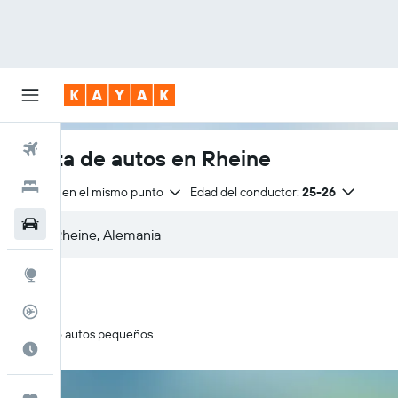
Vuelos
Renta de autos en Rheine
Hoteles
Entrega en el mismo punto
Edad del conductor:
25-26
Autos
Explore
Rastreador
Solo autos pequeños
Cuándo ir