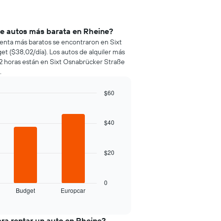
de autos más barata en Rheine?
 renta más baratos se encontraron en Sixt
get ($38,02/día). Los autos de alquiler más
72 horas están en Sixt Osnabrücker Straße
.
$60
$40
$20
0
Budget
Europcar
ra rentar un auto en Rheine?