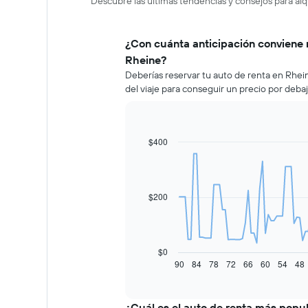
Descubre las últimas tendencias y consejos para alq
¿Con cuánta anticipación conviene 
Rheine?
Deberías reservar tu auto de renta en Rhe
del viaje para conseguir un precio por deba
$400
Line
Chart
graphic.
chart
with
91
data
$200
points.
El
siguiente
gráfico
$0
muestra
90
84
78
72
66
60
54
48
End
of
cómo
interactive
varía
chart
el
¿Cuál es el auto de renta más popu