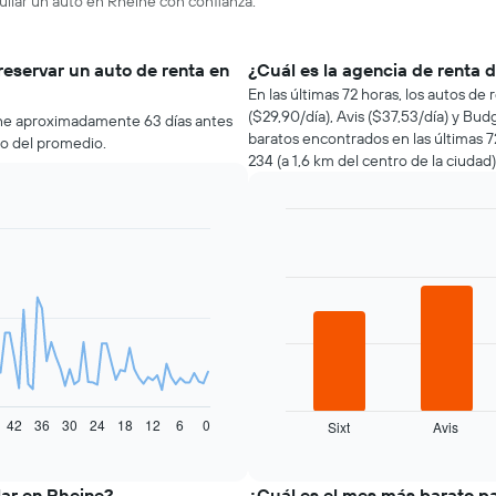
uilar un auto en Rheine con confianza.
reservar un auto de renta en
¿Cuál es la agencia de renta 
En las últimas 72 horas, los autos de
($29,90/día), Avis ($37,53/día) y Bud
ine aproximadamente 63 días antes
baratos encontrados en las últimas 
jo del promedio.
234 (a 1,6 km del centro de la ciudad)
Bar
Chart
graphic.
chart
with
4
bars.
El
siguiente
gráfico
muestra
42
36
30
24
18
12
6
0
Sixt
Avis
las
End
of
cuatro
interactive
empresas
chart
de
lar en Rheine?
¿Cuál es el mes más barato pa