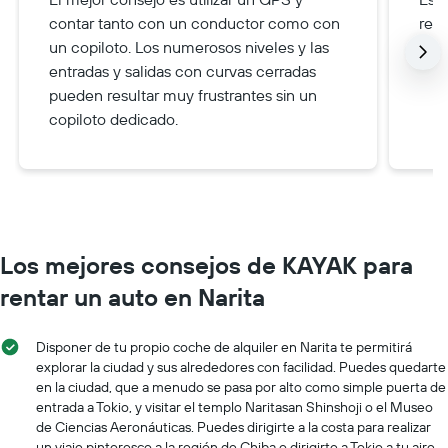
contar tanto con un conductor como con
reco
un copiloto. Los numerosos niveles y las
entradas y salidas con curvas cerradas
pueden resultar muy frustrantes sin un
copiloto dedicado.
Los mejores consejos de KAYAK para
rentar un auto en Narita
Disponer de tu propio coche de alquiler en Narita te permitirá
explorar la ciudad y sus alrededores con facilidad. Puedes quedarte
en la ciudad, que a menudo se pasa por alto como simple puerta de
entrada a Tokio, y visitar el templo Naritasan Shinshoji o el Museo
de Ciencias Aeronáuticas. Puedes dirigirte a la costa para realizar
un viaje pintoresco a la región de Chiba o dirigirte a Tokio a tu aire,