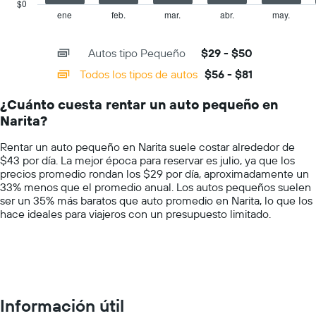
has
$0
precio
1
ene
feb.
mar.
abr.
may.
End
promedio
of
X
de
interactive
axis
chart
un
Autos tipo Pequeño
$29 - $50
displaying
auto
categories.
Todos los tipos de autos
$56 - $81
de
Range:
renta
14
por
¿Cuánto cuesta rentar un auto pequeño en
categories.
día.
Narita?
The
chart
Rentar un auto pequeño en Narita suele costar alrededor de
has
$43 por día. La mejor época para reservar es julio, ya que los
1
precios promedio rondan los $29 por día, aproximadamente un
Y
33% menos que el promedio anual. Los autos pequeños suelen
axis
ser un 35% más baratos que auto promedio en Narita, lo que los
displaying
hace ideales para viajeros con un presupuesto limitado.
values.
Range:
0
to
100.
Información útil