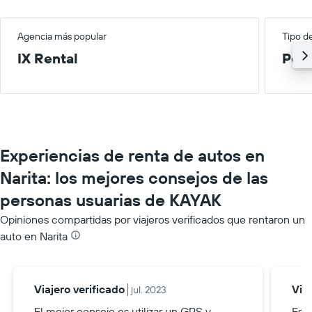
Agencia más popular
Tipo d
IX Rental
Peq
Experiencias de renta de autos en
Narita: los mejores consejos de las
personas usuarias de KAYAK
Opiniones compartidas por viajeros verificados que rentaron un
auto en Narita
Viajero verificado
Via
jul. 2023
El mejor consejo es utilizar un GPS y
Es m