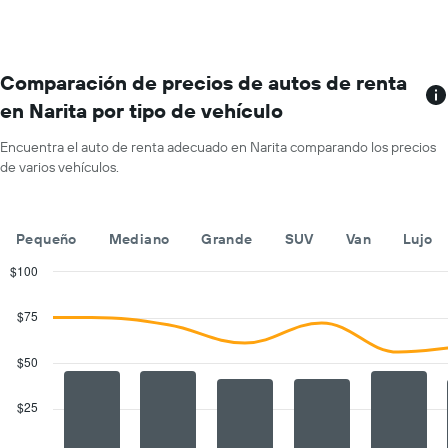
renta
por
mes.
El
gráfico
Comparación de precios de autos de renta
muestra
en Narita por tipo de vehículo
1
eje
Encuentra el auto de renta adecuado en Narita comparando los precios
X
de varios vehículos.
que
indica
los
meses
Pequeño
Mediano
Grande
SUV
Van
Lujo
del
año.
$100
El
Combination
Chart
gráfico
graphic.
chart
$75
with
muestra
2
1
data
$50
eje
series.
Y
que
$25
The
indica
chart
el