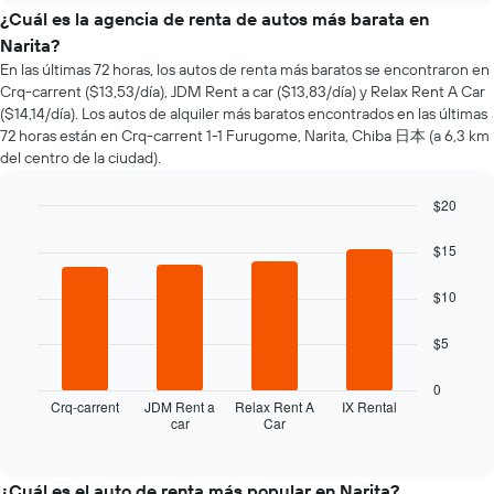
el
¿Cuál es la agencia de renta de autos más barata en
precio
Narita?
de
En las últimas 72 horas, los autos de renta más baratos se encontraron en
un
Crq-carrent ($13,53/día), JDM Rent a car ($13,83/día) y Relax Rent A Car
auto
($14,14/día). Los autos de alquiler más baratos encontrados en las últimas
de
72 horas están en Crq-carrent 1-1 Furugome, Narita, Chiba 日本 (a 6,3 km
renta
del centro de la ciudad).
a
medida
que
$20
se
Bar
Chart
acerca
graphic.
chart
$15
la
with
4
fecha
$10
bars.
de
la
El
$5
reserva.
siguiente
El
gráfico
0
gráfico
muestra
Crq-carrent
JDM Rent a
Relax Rent A
IX Rental
muestra
car
Car
las
End
1
of
cuatro
eje
interactive
empresas
chart
X
de
¿Cuál es el auto de renta más popular en Narita?