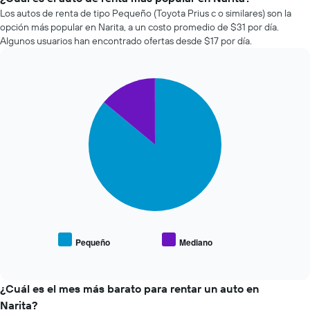
que
renta
Los autos de renta de tipo Pequeño (Toyota Prius c o similares) son la
indica
de
la
opción más popular en Narita, a un costo promedio de $31 por día.
autos
cantidad
Algunos usuarios han encontrado ofertas desde $17 por día.
más
de
económicas
días
de
previos
Pie
Chart
las
a
graphic.
chart
últimas
la
with
72
reserva.
2
horas.
slices.
El
El
gráfico
gráfico
El
muestra
muestra
siguiente
1
1
gráfico
eje
eje
muestra
Y
X
el
que
que
precio
indica
indica
promedio
el
Pequeño
Mediano
las
End
de
precio
of
4
los
promedio
interactive
empresas
tipos
chart
de
más
de
¿Cuál es el mes más barato para rentar un auto en
un
baratas
autos
auto
Narita?