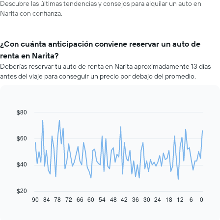
Descubre las últimas tendencias y consejos para alquilar un auto en
Narita con confianza.
¿Con cuánta anticipación conviene reservar un auto de
renta en Narita?
Deberías reservar tu auto de renta en Narita aproximadamente 13 días
antes del viaje para conseguir un precio por debajo del promedio.
$80
Line
Chart
graphic.
chart
with
91
$60
data
points.
$40
El
siguiente
gráfico
$20
muestra
90
84
78
72
66
60
54
48
42
36
30
24
18
12
6
0
End
of
cómo
interactive
varía
chart