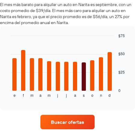
de
más
de
El mes más barato para alquilar un auto en Narita es septiembre, con un
renta
populares.
renta.
costo promedio de $39/día. El mes más caro para alquilar un auto en
de
Narita es febrero, ya que el precio promedio es de $56/día, un 27% por
autos
encima del promedio anual en Narita.
El
gráfico
muestra
$75
1
Bar
Chart
eje
graphic.
chart
with
Y
$50
12
que
bars.
indica
el
$25
El
precio
siguiente
más
gráfico
barato
muestra
0
de
e
f
m
a
m
j
j
a
s
o
n
d
el
End
un
of
precio
interactive
auto
promedio
chart
de
de
renta
un
por
Buscar ofertas
auto
empresa.
de