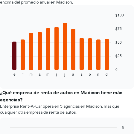
encima del promedio anual en Madison.
El
gráfico
muestra
$100
1
Bar
Chart
eje
graphic.
chart
$75
with
Y
12
que
bars.
$50
indica
el
El
precio
$25
siguiente
más
gráfico
barato
muestra
0
de
e
f
m
a
m
j
j
a
s
o
n
d
el
End
un
of
precio
interactive
auto
promedio
chart
de
de
¿Qué empresa de renta de autos en Madison tiene más
renta
un
agencias?
por
auto
empresa.
Enterprise Rent-A-Car opera en 5 agencias en Madison, más que
de
cualquier otra empresa de renta de autos.
renta
por
mes.
6
El
Bar
Chart