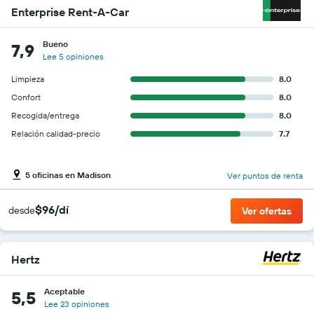
Enterprise Rent-A-Car
Bueno
7,9
Lee 5 opiniones
Limpieza
8.0
Confort
8.0
Recogida/entrega
8.0
Relación calidad-precio
7.7
5 oficinas en Madison
Ver puntos de renta
$96/dí
desde
Ver ofertas
Hertz
Aceptable
5,5
Lee 23 opiniones