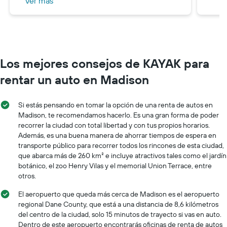
Ver más
Madison y a los supercargadores allí. Nos
las arreglamos usando el cargador de nivel
2 de un amigo, que es mucho más lento, y
devolvimos el coche 3 horas tarde.
Advertiría en contra de alquilar un Tesla
Los mejores consejos de KAYAK para
para ir a cualquier lugar fuera de lo común
a menos que tengas experiencia con
rentar un auto en Madison
vehículos eléctricos.
Si estás pensando en tomar la opción de una renta de autos en
Madison, te recomendamos hacerlo. Es una gran forma de poder
recorrer la ciudad con total libertad y con tus propios horarios.
Además, es una buena manera de ahorrar tiempos de espera en
transporte público para recorrer todos los rincones de esta ciudad,
que abarca más de 260 km² e incluye atractivos tales como el jardín
botánico, el zoo Henry Vilas y el memorial Union Terrace, entre
otros.
El aeropuerto que queda más cerca de Madison es el aeropuerto
regional Dane County, que está a una distancia de 8,6 kilómetros
del centro de la ciudad, solo 15 minutos de trayecto si vas en auto.
Dentro de este aeropuerto encontrarás oficinas de renta de autos