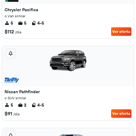
Chrysler Pacifica
o Van similar
5
5
4-5
$112
Ver oferta
/día
Nissan Pathfinder
o SUV similar
5
2
4-5
$91
Ver oferta
/día