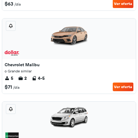
$63
Ver oferta
/día
Chevrolet Malibu
o Grande similar
5
2
4-5
$71
Ver oferta
/día