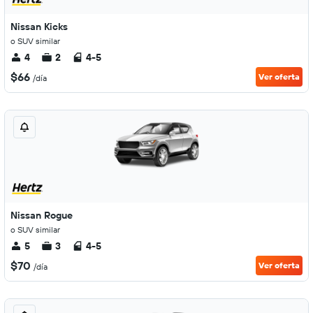
Nissan Kicks
o SUV similar
4
2
4-5
$66
Ver oferta
/día
Nissan Rogue
o SUV similar
5
3
4-5
$70
Ver oferta
/día