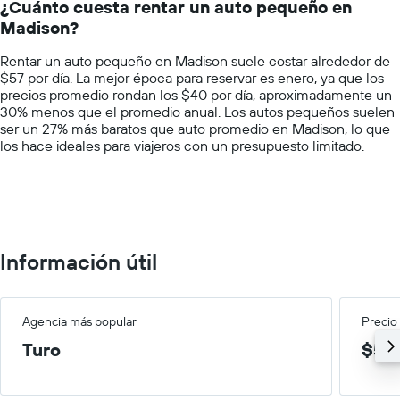
auto
¿Cuánto cuesta rentar un auto pequeño en
categories.
de
Madison?
The
renta
chart
por
Rentar un auto pequeño en Madison suele costar alrededor de
has
empresa.
$57 por día. La mejor época para reservar es enero, ya que los
1
precios promedio rondan los $40 por día, aproximadamente un
Y
30% menos que el promedio anual. Los autos pequeños suelen
axis
ser un 27% más baratos que auto promedio en Madison, lo que
displaying
los hace ideales para viajeros con un presupuesto limitado.
values.
Range:
0
to
150.
Información útil
Agencia más popular
Precio
Turo
$59/