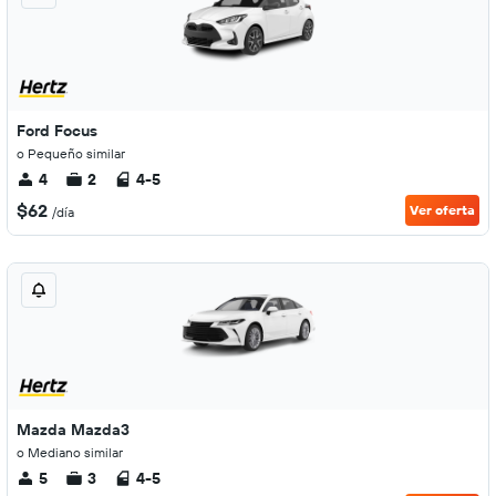
Ford Focus
o Pequeño similar
4
2
4-5
$62
Ver oferta
/día
Mazda Mazda3
o Mediano similar
5
3
4-5