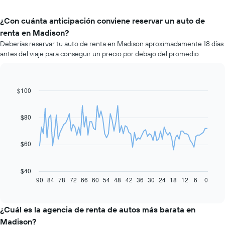
¿Con cuánta anticipación conviene reservar un auto de
renta en Madison?
Deberías reservar tu auto de renta en Madison aproximadamente 18 días
antes del viaje para conseguir un precio por debajo del promedio.
$100
Line
Chart
graphic.
chart
with
91
$80
data
points.
$60
El
siguiente
gráfico
$40
muestra
90
84
78
72
66
60
54
48
42
36
30
24
18
12
6
0
End
of
cómo
interactive
varía
chart
el
¿Cuál es la agencia de renta de autos más barata en
precio
Madison?