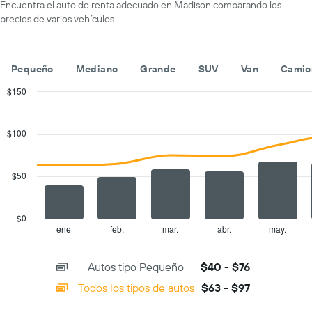
un
Encuentra el auto de renta adecuado en Madison comparando los
X
auto
precios de varios vehículos.
que
de
indica
renta
las
por
empresas
día.
Pequeño
Mediano
Grande
SUV
Van
Camio
de
renta
$150
de
Combination
Chart
autos.
graphic.
chart
with
El
$100
2
gráfico
data
muestra
series.
1
$50
eje
The
Y
chart
que
has
$0
indica
1
ene
feb.
mar.
abr.
may.
End
el
of
X
precio
interactive
axis
chart
más
Autos tipo Pequeño
$40 - $76
displaying
barato
categories.
Todos los tipos de autos
$63 - $97
de
Range:
un
14