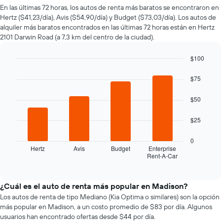
de
En las últimas 72 horas, los autos de renta más baratos se encontraron en
un
Hertz ($41,23/día), Avis ($54,90/día) y Budget ($73,03/día). Los autos de
auto
alquiler más baratos encontrados en las últimas 72 horas están en Hertz
de
2101 Darwin Road (a 7,3 km del centro de la ciudad).
renta
a
medida
$100
que
Bar
Chart
se
graphic.
chart
$75
with
acerca
4
la
$50
bars.
fecha
de
El
$25
la
siguiente
reserva.
gráfico
0
El
muestra
Hertz
Avis
Budget
Enterprise
gráfico
Rent-A-Car
las
End
muestra
of
cuatro
1
interactive
empresas
chart
eje
de
¿Cuál es el auto de renta más popular en Madison?
X
renta
Los autos de renta de tipo Mediano (Kia Optima o similares) son la opción
que
de
más popular en Madison, a un costo promedio de $83 por día. Algunos
indica
autos
la
usuarios han encontrado ofertas desde $44 por día.