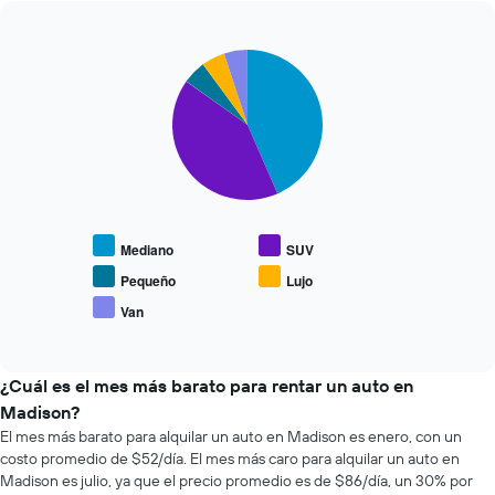
más
cantidad
económicas
de
de
días
Pie
Chart
las
previos
graphic.
chart
últimas
a
with
72
5
la
horas.
slices.
reserva.
El
El
gráfico
El
gráfico
muestra
siguiente
muestra
1
gráfico
1
eje
muestra
eje
Mediano
SUV
X
el
Y
que
precio
Pequeño
Lujo
que
indica
promedio
indica
Van
las
End
de
el
of
4
los
precio
interactive
empresas
tipos
chart
promedio
más
de
¿Cuál es el mes más barato para rentar un auto en
de
baratas
autos
un
Madison?
de
más
auto
El mes más barato para alquilar un auto en Madison es enero, con un
renta
populares.
de
costo promedio de $52/día. El mes más caro para alquilar un auto en
de
renta.
Madison es julio, ya que el precio promedio es de $86/día, un 30% por
autos