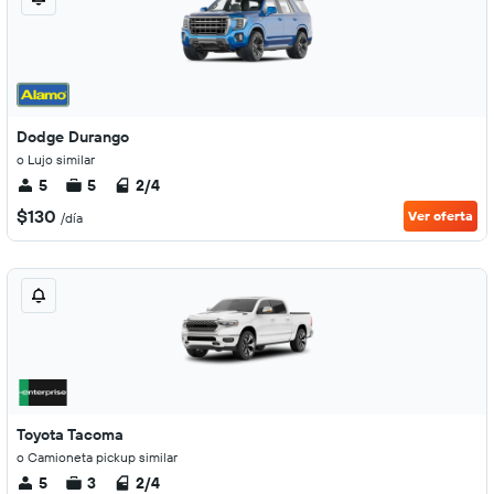
Dodge Durango
o Lujo similar
5
5
2/4
$130
Ver oferta
/día
Toyota Tacoma
o Camioneta pickup similar
5
3
2/4