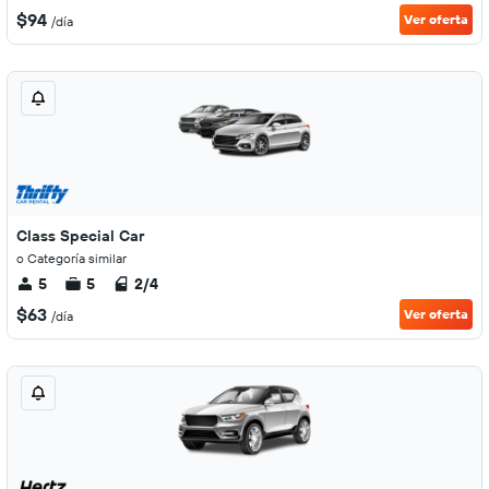
$94
Ver oferta
/día
Class Special Car
o Categoría similar
5
5
2/4
$63
Ver oferta
/día