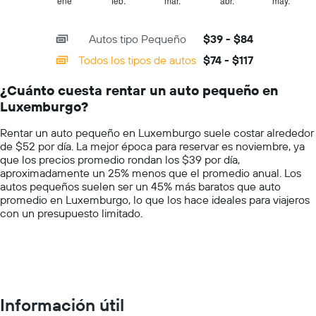
1
ene
feb.
mar.
abr.
may.
End
el
of
X
precio
interactive
axis
chart
más
Autos tipo Pequeño
$39 - $84
displaying
barato
categories.
Todos los tipos de autos
$74 - $117
de
Range:
un
14
auto
¿Cuánto cuesta rentar un auto pequeño en
categories.
de
Luxemburgo?
The
renta
chart
por
Rentar un auto pequeño en Luxemburgo suele costar alrededor
has
empresa.
de $52 por día. La mejor época para reservar es noviembre, ya
1
que los precios promedio rondan los $39 por día,
Y
aproximadamente un 25% menos que el promedio anual. Los
axis
autos pequeños suelen ser un 45% más baratos que auto
displaying
promedio en Luxemburgo, lo que los hace ideales para viajeros
values.
con un presupuesto limitado.
Range:
0
to
150.
Información útil