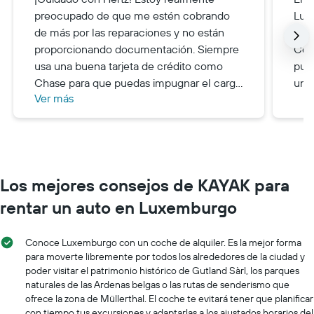
preocupado de que me estén cobrando
Luxe
de más por las reparaciones y no están
don
proporcionando documentación. Siempre
Cert
usa una buena tarjeta de crédito como
pud
Chase para que puedas impugnar el cargo
un r
Ver más
si es necesario.
Los mejores consejos de KAYAK para
rentar un auto en Luxemburgo
Conoce Luxemburgo con un coche de alquiler. Es la mejor forma
para moverte libremente por todos los alrededores de la ciudad y
poder visitar el patrimonio histórico de Gutland Sàrl, los parques
naturales de las Ardenas belgas o las rutas de senderismo que
ofrece la zona de Müllerthal. El coche te evitará tener que planificar
con tiempo tus excursiones y adaptarlas a los ajustados horarios del