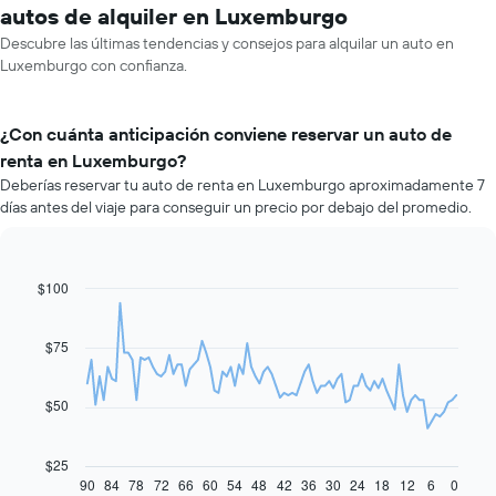
autos de alquiler en Luxemburgo
Descubre las últimas tendencias y consejos para alquilar un auto en
Luxemburgo con confianza.
¿Con cuánta anticipación conviene reservar un auto de
renta en Luxemburgo?
Deberías reservar tu auto de renta en Luxemburgo aproximadamente 7
días antes del viaje para conseguir un precio por debajo del promedio.
$100
Line
Chart
graphic.
chart
with
91
$75
data
points.
$50
El
siguiente
gráfico
$25
muestra
90
84
78
72
66
60
54
48
42
36
30
24
18
12
6
0
End