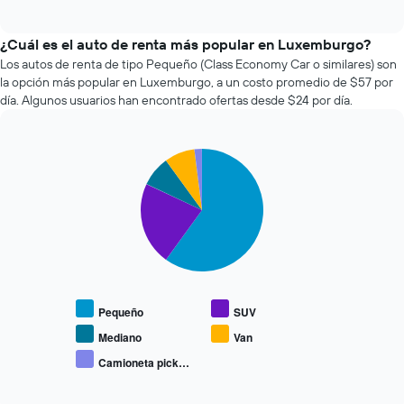
of
cómo
interactive
varía
chart
el
¿Cuál es el auto de renta más popular en Luxemburgo?
precio
Los autos de renta de tipo Pequeño (Class Economy Car o similares) son
de
la opción más popular en Luxemburgo, a un costo promedio de $57 por
un
día. Algunos usuarios han encontrado ofertas desde $24 por día.
auto
de
renta
Pie
a
Chart
graphic.
chart
medida
with
que
5
se
slices.
acerca
la
El
fecha
siguiente
de
gráfico
la
muestra
Pequeño
SUV
reserva.
el
El
precio
Mediano
Van
gráfico
promedio
Camioneta pick…
muestra
End
de
of
1
los
interactive
eje
chart