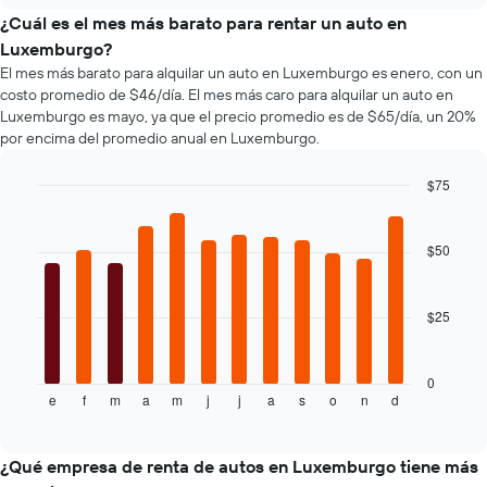
tipos
X
de
¿Cuál es el mes más barato para rentar un auto en
que
autos
Luxemburgo?
indica
más
El mes más barato para alquilar un auto en Luxemburgo es enero, con un
la
populares.
costo promedio de $46/día. El mes más caro para alquilar un auto en
cantidad
Luxemburgo es mayo, ya que el precio promedio es de $65/día, un 20%
de
por encima del promedio anual en Luxemburgo.
días
previos
a
$75
la
Bar
Chart
reserva.
graphic.
chart
El
with
$50
12
gráfico
bars.
muestra
1
$25
El
eje
siguiente
Y
gráfico
que
muestra
0
indica
e
f
m
a
m
j
j
a
s
o
n
d
el
End
el
of
precio
precio
interactive
promedio
chart
promedio
de
¿Qué empresa de renta de autos en Luxemburgo tiene más
de
un