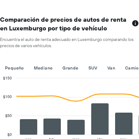
más
que
sucursales.
indica
El
el
gráfico
Comparación de precios de autos de renta
precio
muestra
promedio
en Luxemburgo por tipo de vehículo
1
de
eje
un
Encuentra el auto de renta adecuado en Luxemburgo comparando los
X
auto
precios de varios vehículos.
que
de
indica
renta
las
por
empresas
día.
Pequeño
Mediano
Grande
SUV
Van
Camio
de
renta
$150
de
Combination
Chart
autos.
graphic.
chart
with
El
$100
2
gráfico
data
muestra
series.
1
$50
eje
The
Y
chart
que
has
$0
indica