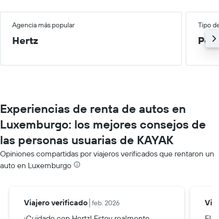
Agencia más popular
Tipo d
Hertz
Peq
Experiencias de renta de autos en
Luxemburgo: los mejores consejos de
las personas usuarias de KAYAK
Opiniones compartidas por viajeros verificados que rentaron un
auto en Luxemburgo
Viajero verificado
Via
feb. 2026
¡Cuidado con Hertz! Estoy realmente
El 