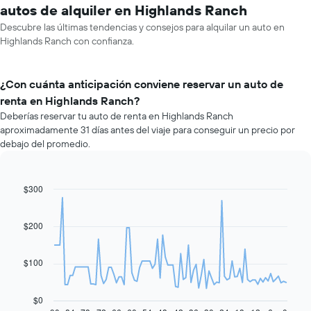
autos de alquiler en Highlands Ranch
Descubre las últimas tendencias y consejos para alquilar un auto en
Highlands Ranch con confianza.
¿Con cuánta anticipación conviene reservar un auto de
renta en Highlands Ranch?
Deberías reservar tu auto de renta en Highlands Ranch
aproximadamente 31 días antes del viaje para conseguir un precio por
debajo del promedio.
$300
Line
Chart
graphic.
chart
with
91
$200
data
points.
$100
El
siguiente
gráfico
$0
muestra