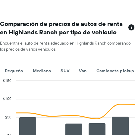
Y
más
que
sucursales.
indica
El
el
gráfico
Comparación de precios de autos de renta
precio
muestra
promedio
en Highlands Ranch por tipo de vehículo
1
de
eje
un
Encuentra el auto de renta adecuado en Highlands Ranch comparando
X
auto
los precios de varios vehículos.
que
de
indica
renta
las
por
empresas
día.
Pequeño
Mediano
SUV
Van
Camioneta pickup
de
renta
$150
de
Combination
Chart
autos.
graphic.
chart
with
El
$100
2
gráfico
data
muestra
series.
1
$50
eje
The
Y
chart
que
has