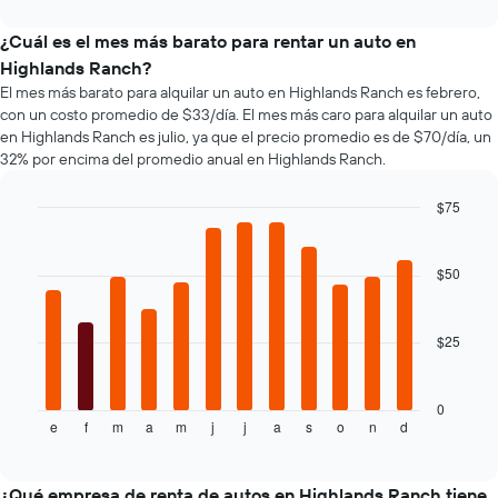
interactive
más
un
tipos
chart
baratas
auto
de
¿Cuál es el mes más barato para rentar un auto en
de
de
autos
Highlands Ranch?
renta
renta.
más
El mes más barato para alquilar un auto en Highlands Ranch es febrero,
de
populares.
con un costo promedio de $33/día. El mes más caro para alquilar un auto
autos
El
en Highlands Ranch es julio, ya que el precio promedio es de $70/día, un
gráfico
32% por encima del promedio anual en Highlands Ranch.
muestra
1
$75
eje
Bar
Chart
Y
graphic.
chart
que
with
$50
indica
12
bars.
el
precio
$25
El
más
siguiente
barato
gráfico
de
muestra
0
un
e
f
m
a
m
j
j
a
s
o
n
d
el
End
auto
of
precio
de
interactive
promedio
chart
renta
de
¿Qué empresa de renta de autos en Highlands Ranch tiene
por