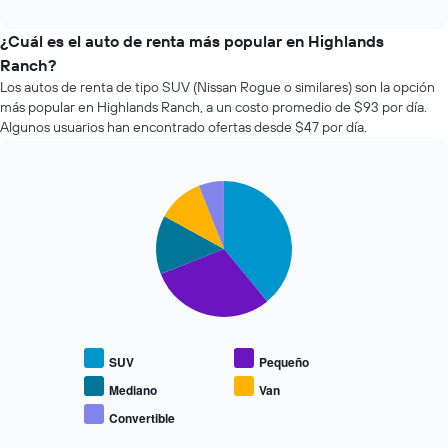
cuatro
eje
interactive
empresas
chart
X
de
¿Cuál es el auto de renta más popular en Highlands
que
renta
indica
Ranch?
de
la
Los autos de renta de tipo SUV (Nissan Rogue o similares) son la opción
autos
cantidad
más popular en Highlands Ranch, a un costo promedio de $93 por día.
más
de
Algunos usuarios han encontrado ofertas desde $47 por día.
económicas
días
de
previos
las
a
últimas
Pie
Chart
la
graphic.
chart
72
reserva.
with
horas.
El
5
El
gráfico
slices.
gráfico
muestra
muestra
1
El
1
eje
siguiente
eje
Y
gráfico
X
que
muestra
que
SUV
Pequeño
indica
el
indica
el
precio
Mediano
Van
las
precio
promedio
Convertible
4
promedio
End
de
empresas
of
de
los