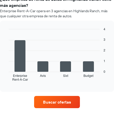
un
empresa.
más agencias?
auto
Enterprise Rent-A-Car opera en 3 agencias en Highlands Ranch, más
de
que cualquier otra empresa de renta de autos.
renta
por
mes.
4
El
Bar
Chart
gráfico
graphic.
chart
3
muestra
with
4
1
2
bars.
eje
X
El
1
que
siguiente
indica
gráfico
los
0
muestra
Enterprise
Avis
Sixt
Budget
meses
Rent-A-Car
las
End
del
of
cuatro
año.
interactive
empresas
chart
El
de
gráfico
renta
muestra
Buscar ofertas
de
1
autos
eje
con