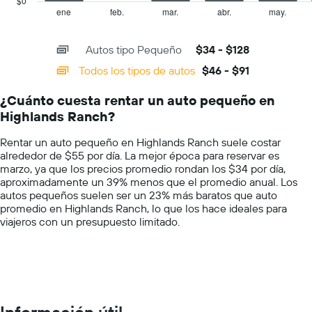
$0
indica
1
ene
feb.
mar.
abr.
may.
End
el
of
X
precio
interactive
axis
chart
más
Autos tipo Pequeño
$34 - $128
displaying
barato
categories.
Todos los tipos de autos
$46 - $91
de
Range:
un
14
auto
¿Cuánto cuesta rentar un auto pequeño en
categories.
de
Highlands Ranch?
The
renta
chart
por
Rentar un auto pequeño en Highlands Ranch suele costar
has
empresa.
alrededor de $55 por día. La mejor época para reservar es
1
marzo, ya que los precios promedio rondan los $34 por día,
Y
aproximadamente un 39% menos que el promedio anual. Los
axis
autos pequeños suelen ser un 23% más baratos que auto
displaying
promedio en Highlands Ranch, lo que los hace ideales para
values.
viajeros con un presupuesto limitado.
Range:
0
to
150.
Información útil