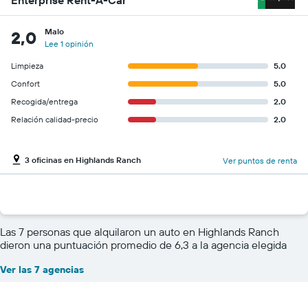
Enterprise Rent-A-Car
Malo
2,0
Lee 1 opinión
Limpieza
5.0
Confort
5.0
Recogida/entrega
2.0
Relación calidad-precio
2.0
3 oficinas en Highlands Ranch
Ver puntos de renta
Las 7 personas que alquilaron un auto en Highlands Ranch
dieron una puntuación promedio de 6,3 a la agencia elegida
Ver las 7 agencias