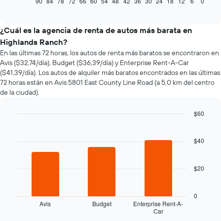
90
84
78
72
66
60
54
48
42
36
30
24
18
12
6
0
End
of
cómo
interactive
varía
chart
el
¿Cuál es la agencia de renta de autos más barata en
precio
Highlands Ranch?
de
En las últimas 72 horas, los autos de renta más baratos se encontraron en
un
Avis ($32,74/día), Budget ($36,39/día) y Enterprise Rent-A-Car
auto
($41,39/día). Los autos de alquiler más baratos encontrados en las últimas
de
72 horas están en Avis 5801 East County Line Road (a 5,0 km del centro
renta
de la ciudad).
a
medida
que
$60
se
Bar
Chart
acerca
graphic.
chart
la
with
$40
3
fecha
bars.
de
la
$20
El
reserva.
siguiente
El
gráfico
0
gráfico
muestra
Avis
Budget
Enterprise Rent-A-
muestra
Car
las
End
1
of