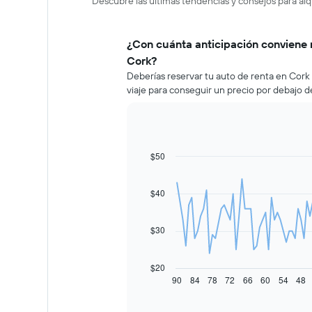
Descubre las últimas tendencias y consejos para alq
¿Con cuánta anticipación conviene 
Cork?
Deberías reservar tu auto de renta en Cor
viaje para conseguir un precio por debajo d
$50
Line
Chart
graphic.
chart
with
91
$40
data
points.
$30
El
siguiente
gráfico
$20
muestra
90
84
78
72
66
60
54
48
End
of
cómo
interactive
varía
chart