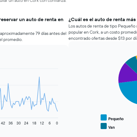
uilar un auto en Cork con confianza.
reservar un auto de renta en
¿Cuál es el auto de renta más
Los autos de renta de tipo Pequeño (
popular en Cork, a un costo promedi
k aproximadamente 79 días antes del
encontrado ofertas desde $13 por dí
el promedio.
Pie
Chart
graphic.
chart
with
4
slices.
El
siguiente
gráfico
muestra
el
precio
Pequeño
42
36
30
24
18
12
6
0
promedio
Van
End
de
of
los