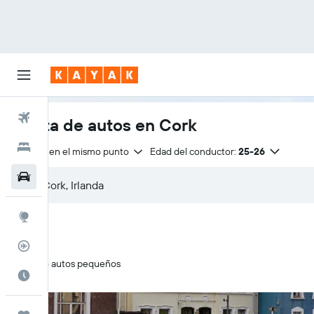
Vuelos
Renta de autos en Cork
Hoteles
Entrega en el mismo punto
Edad del conductor:
25-26
Autos
Explore
Rastreador
Solo autos pequeños
Cuándo ir