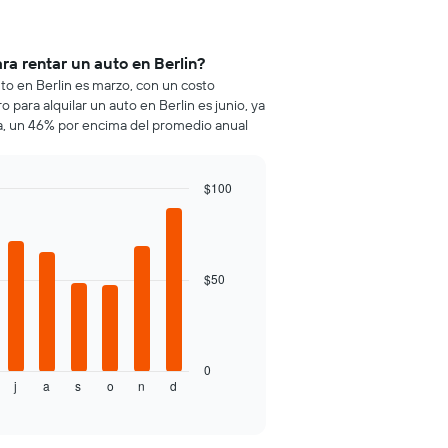
ra rentar un auto en Berlin?
uto en Berlin es marzo, con un costo
para alquilar un auto en Berlin es junio, ya
a, un 46% por encima del promedio anual
$100
$50
0
j
a
s
o
n
d