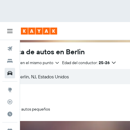
Vuelos
Renta de autos en Berlin
Hoteles
Entrega en el mismo punto
Edad del conductor:
25-26
Autos
Explore
Rastreador
Solo autos pequeños
Cuándo ir