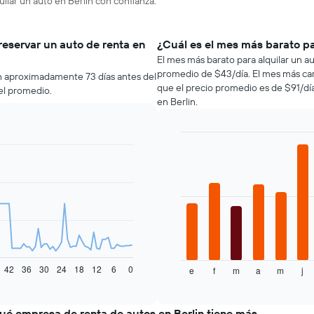
ilar un auto en Berlin con confianza.
reservar un auto de renta en
¿Cuál es el mes más barato pa
El mes más barato para alquilar un a
promedio de $43/día. El mes más caro 
in aproximadamente 73 días antes del
que el precio promedio es de $91/dí
el promedio.
en Berlin.
Bar
Chart
graphic.
chart
with
12
bars.
El
siguiente
gráfico
muestra
42
36
30
24
18
12
6
0
e
f
m
a
m
j
el
End
of
precio
interactive
promedio
chart
de
ué empresa de renta de autos en Berlin tiene más