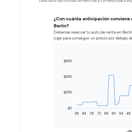
Descubre las últimas tendencias y consejos para alqu
¿Con cuánta anticipación conviene 
Berlin?
Deberías reservar tu auto de renta en Berl
viaje para conseguir un precio por debajo d
$600
Line
Chart
graphic.
chart
with
91
$400
data
points.
$200
El
siguiente
gráfico
$0
muestra
90
84
78
72
66
60
54
48
End
of
cómo
interactive
varía
chart
el
¿Q