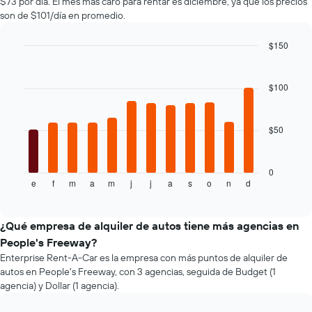
$73 por día. El mes más caro para rentar es diciembre, ya que los precios
previos
son de $101/día en promedio.
a
la
$150
reserva.
El
Bar
Chart
graphic.
chart
gráfico
with
muestra
$100
12
1
bars.
eje
Y
$50
El
que
siguiente
indica
gráfico
el
muestra
0
precio
e
f
m
a
m
j
j
a
s
o
n
d
el
End
promedio
of
precio
interactive
de
promedio
chart
un
de
¿Qué empresa de alquiler de autos tiene más agencias en
auto
un
People's Freeway?
de
auto
Enterprise Rent-A-Car es la empresa con más puntos de alquiler de
renta.
de
autos en People's Freeway, con 3 agencias, seguida de Budget (1
renta
agencia) y Dollar (1 agencia).
por
mes.