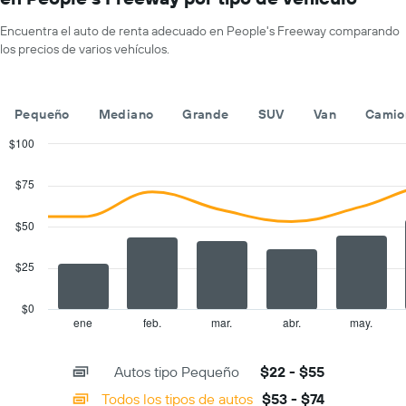
1
un
eje
auto
Encuentra el auto de renta adecuado en People's Freeway comparando
X
de
los precios de varios vehículos.
que
renta
indica
por
las
día.
empresas
Pequeño
Mediano
Grande
SUV
Van
Camio
de
renta
$100
de
Combination
Chart
autos.
graphic.
chart
$75
with
El
2
gráfico
data
$50
muestra
series.
1
eje
$25
The
Y
chart
que
has
$0
indica
1
ene
feb.
mar.
abr.
may.
End
el
of
X
precio
interactive
axis
chart
más
Autos tipo Pequeño
$22 - $55
displaying
barato
categories.
Todos los tipos de autos
$53 - $74
de