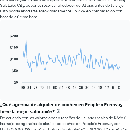
Salt Lake City, deberías reservar alrededor de 82 días antes de tu viaje.
Esto podría ahorrarte aproximadamente un 29% en comparación con
hacerlo a última hora.
$200
Line
Chart
graphic.
chart
with
$150
91
data
$100
points.
El
$50
siguiente
gráfico
$0
muestra
90
84
78
72
66
60
54
48
42
36
30
24
18
12
6
0
End
of
cómo
interactive
varía
chart
el
¿Qué agencia de alquiler de coches en People's Freeway
precio
tiene la mejor valoración?
de
De acuerdo con las valoraciones y reseñas de usuarios reales de KAYAK,
un
las mejores agencias de alquiler de coches en People's Freeway son
auto
Hertz (5.9/10, 129 reseñas), Enterprise Rent-A-Car (8.2/10, 80 reseñas) y