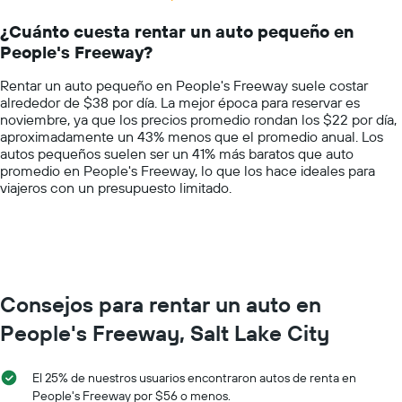
Range:
un
14
auto
¿Cuánto cuesta rentar un auto pequeño en
categories.
de
People's Freeway?
The
renta
chart
por
Rentar un auto pequeño en People's Freeway suele costar
has
empresa.
alrededor de $38 por día. La mejor época para reservar es
1
noviembre, ya que los precios promedio rondan los $22 por día,
Y
aproximadamente un 43% menos que el promedio anual. Los
axis
autos pequeños suelen ser un 41% más baratos que auto
displaying
promedio en People's Freeway, lo que los hace ideales para
values.
viajeros con un presupuesto limitado.
Range:
0
to
100.
Consejos para rentar un auto en
People's Freeway, Salt Lake City
El 25% de nuestros usuarios encontraron autos de renta en
People's Freeway por $56 o menos.