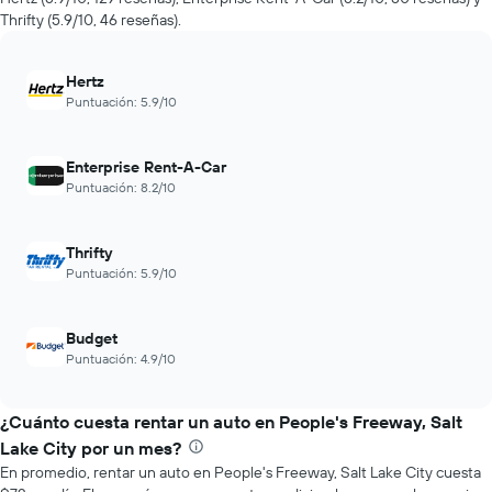
de
Thrifty (5.9/10, 46 reseñas).
renta
a
medida
Hertz
que
Puntuación: 5.9/10
se
acerca
la
Enterprise Rent-A-Car
fecha
Puntuación: 8.2/10
de
la
reserva.
El
Thrifty
gráfico
Puntuación: 5.9/10
muestra
1
eje
Budget
X
Puntuación: 4.9/10
que
indica
la
¿Cuánto cuesta rentar un auto en People's Freeway, Salt
cantidad
Lake City por un mes?
de
En promedio, rentar un auto en People's Freeway, Salt Lake City cuesta
días