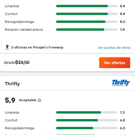
Limpieza
8.4
Confort
8.4
Recogida/entrega
8.0
Relación calidad-precio
7.8
3 oficinas en People's Freeway
Ver puntos de renta
$26/dí
desde
Ver ofertas
Thrifty
5,9
Aceptable
Limpieza
7.3
Confort
6.8
Recogida/entrega
6.0