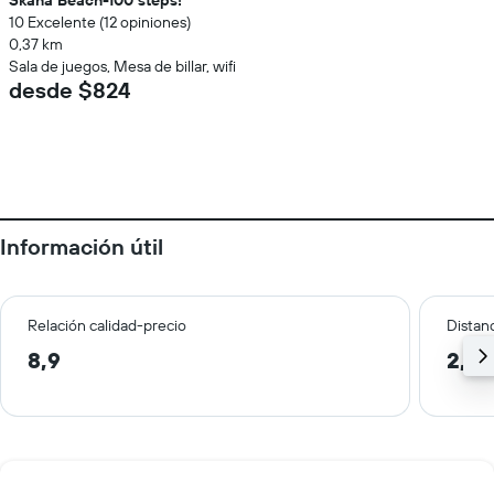
Skaha Beach-100 steps!
10 Excelente (12 opiniones)
0,37 km
Sala de juegos, Mesa de billar, wifi
desde $824
Información útil
Relación calidad-precio
Distanc
8,9
2,6 