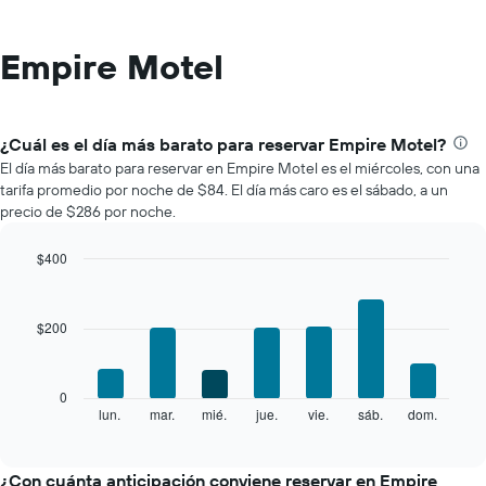
Empire Motel
¿Cuál es el día más barato para reservar Empire Motel?
El día más barato para reservar en Empire Motel es el miércoles, con una
tarifa promedio por noche de $84. El día más caro es el sábado, a un
precio de $286 por noche.
$400
Bar
Chart
graphic.
chart
with
$200
7
bars.
El
0
siguiente
lun.
mar.
mié.
jue.
vie.
sáb.
dom.
End
of
gráfico
interactive
muestra
chart
el
¿Con cuánta anticipación conviene reservar en Empire