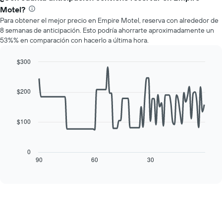
precio
Motel?
promedio
Para obtener el mejor precio en Empire Motel, reserva con alrededor de
de
8 semanas de anticipación. Esto podría ahorrarte aproximadamente un
una
53%% en comparación con hacerlo a última hora.
habitación
por
cada
$300
día
Line
Chart
de
graphic.
chart
with
la
$200
90
semana
data
El
points.
gráfico
$100
muestra
El
1
siguiente
eje
cuadro
0
X
muestra
90
60
30
End
que
of
cómo
interactive
indica
varía
chart
los
el
días
precio
de
de
la
una
semana.