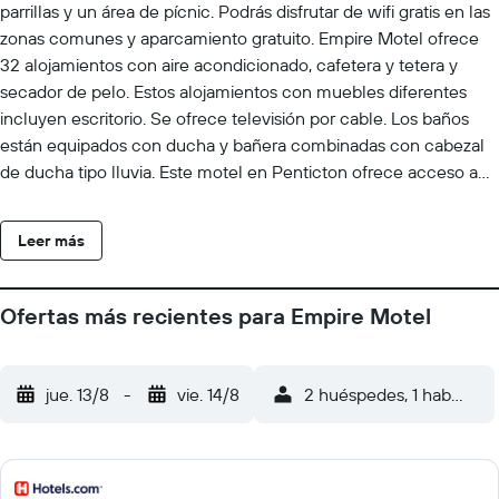
parrillas y un área de pícnic. Podrás disfrutar de wifi gratis en las
zonas comunes y aparcamiento gratuito. Empire Motel ofrece
32 alojamientos con aire acondicionado, cafetera y tetera y
secador de pelo. Estos alojamientos con muebles diferentes
incluyen escritorio. Se ofrece televisión por cable. Los baños
están equipados con ducha y bañera combinadas con cabezal
de ducha tipo lluvia. Este motel en Penticton ofrece acceso a
Internet wifi gratis. Se ofrece servicio de limpieza todos los días.
Los servicios de ocio y esparcimiento en este motel incluyen
Leer más
piscina al aire libre de temporada. Se pueden practicar las
actividades de ocio y esparcimiento que se indican más abajo
en las instalaciones o cerca del alojamiento (es posible que se
Ofertas más recientes para Empire Motel
aplique un recargo).
jue. 13/8
-
vie. 14/8
2 huéspedes, 1 habitació