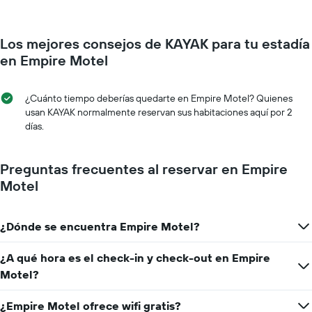
habitación
El
a
gráfico
medida
muestra
Los mejores consejos de KAYAK para tu estadía
que
1
se
en Empire Motel
eje
acerca
Y
la
que
fecha
¿Cuánto tiempo deberías quedarte en Empire Motel? Quienes
indica
de
usan KAYAK normalmente reservan sus habitaciones aquí por 2
el
la
días.
precio
estadía
promedio
El
de
gráfico
Preguntas frecuentes al reservar en Empire
una
muestra
Motel
habitación
1
eje
X
¿Dónde se encuentra Empire Motel?
que
indica
la
¿A qué hora es el check-in y check-out en Empire
cantidad
Motel?
de
días
¿Empire Motel ofrece wifi gratis?
que