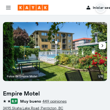
Iniciar se
Fotos de Empire Motel
1/15
Empire Motel
Muy bueno
449 opiniones
8,9
2 estrellas
3495 Skaha Lake Road, Penticton, BC