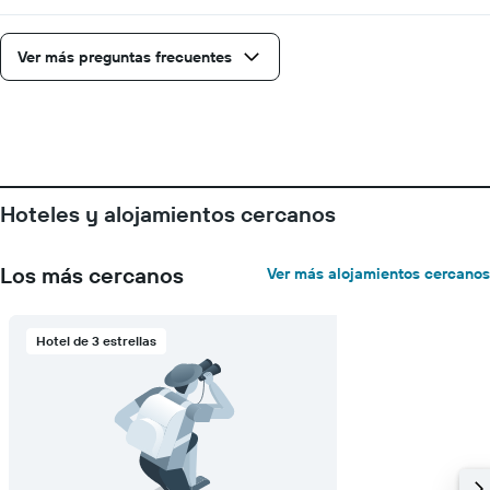
faltan
para
la
Ver más preguntas frecuentes
estadía
El
gráfico
muestra
1
eje
Y
Hoteles y alojamientos cercanos
que
indica
el
Los más cercanos
Ver más alojamientos cercanos
precio
promedio
de
Hotel de 3 estrellas
una
habitación