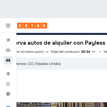
Vuelos
Reserva autos de alquiler con Payless
Hoteles
Entrega en el mismo punto
Edad del conductor:
25-26
Ve
Autos
Explore
Rastreador
Cuándo ir