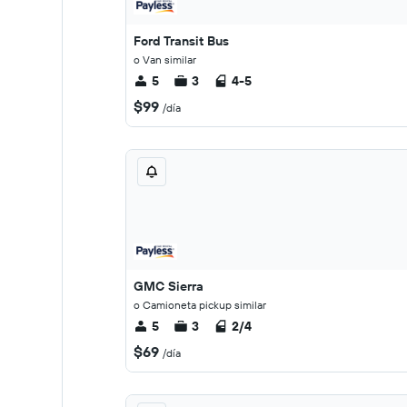
Ford Transit Bus
o Van similar
5
3
4-5
$99
/día
GMC Sierra
o Camioneta pickup similar
5
3
2/4
$69
/día