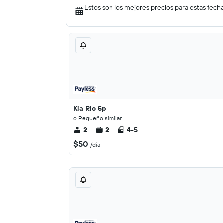
Estos son los mejores precios para estas fech
Kia Rio 5p
o Pequeño similar
2
2
4-5
$50
/día