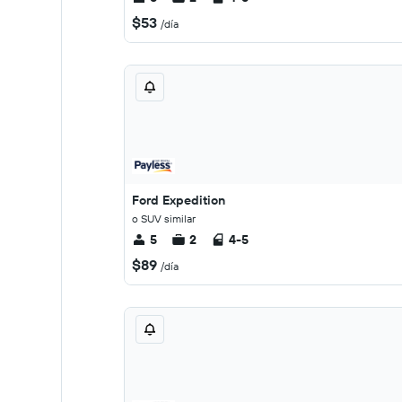
$53
/día
Ford Expedition
o SUV similar
5
2
4-5
$89
/día