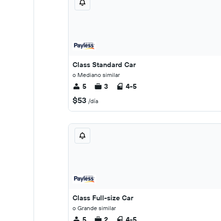
Class Standard Car
o Mediano similar
5
3
4-5
$53
/día
Class Full-size Car
o Grande similar
5
2
4-5