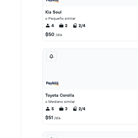
Kia Soul
o Pequeño similar
4
2
2/4
$50
/día
Toyota Corolla
o Mediano similar
5
3
2/4
$51
/día