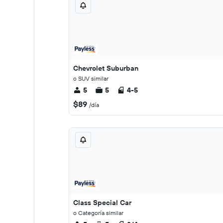
Chevrolet Suburban
o SUV similar
5
5
4-5
$89
/día
Class Special Car
o Categoría similar