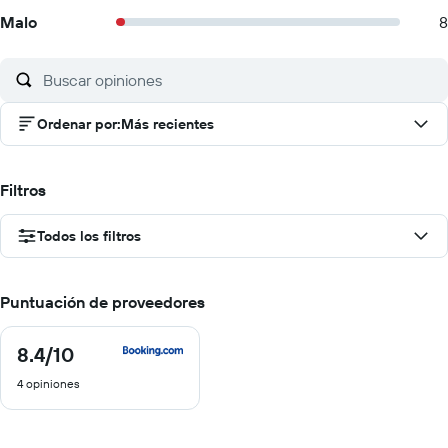
Malo
8
Ordenar por
:
Más recientes
Filtros
Todos los filtros
Puntuación de proveedores
8.4
/10
8.4
de
4 opiniones
10