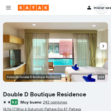
Iniciar se
Fotos de Double D Boutique Residence
1/24
Double D Boutique Residence
Muy bueno
242 opiniones
8,2
2 estrellas
14/16-17 Moo 6 Sukumvit-Pattaya Soi 47, Pattaya