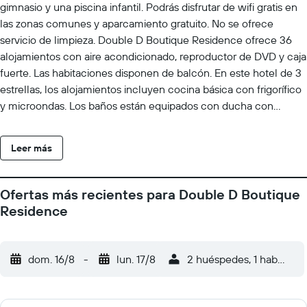
gimnasio y una piscina infantil. Podrás disfrutar de wifi gratis en
las zonas comunes y aparcamiento gratuito. No se ofrece
servicio de limpieza. Double D Boutique Residence ofrece 36
alojamientos con aire acondicionado, reproductor de DVD y caja
fuerte. Las habitaciones disponen de balcón. En este hotel de 3
estrellas, los alojamientos incluyen cocina básica con frigorífico
y microondas. Los baños están equipados con ducha con
cabezal de ducha tipo lluvia. Este hotel en Pattaya ofrece
acceso a Internet wifi gratis. Se ofrece televisión por satélite. En
Leer más
el alojamiento hay piscina al aire libre y piscina infantil. Otros
servicios de ocio y esparcimiento incluyen gimnasio.
Ofertas más recientes para Double D Boutique
Residence
dom. 16/8
-
lun. 17/8
2 huéspedes, 1 habitació