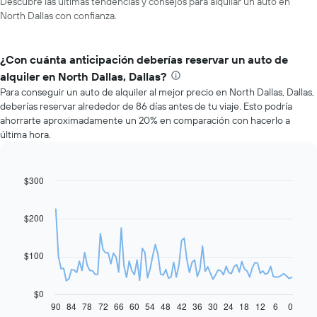
Descubre las últimas tendencias y consejos para alquilar un auto en
North Dallas con confianza.
¿Con cuánta anticipación deberías reservar un auto de
alquiler en North Dallas, Dallas?
Para conseguir un auto de alquiler al mejor precio en North Dallas, Dallas,
deberías reservar alrededor de 86 días antes de tu viaje. Esto podría
ahorrarte aproximadamente un 20% en comparación con hacerlo a
última hora.
$300
Line
Chart
graphic.
chart
with
91
$200
data
points.
$100
El
siguiente
gráfico
$0
muestra
90
84
78
72
66
60
54
48
42
36
30
24
18
12
6
0
End
of