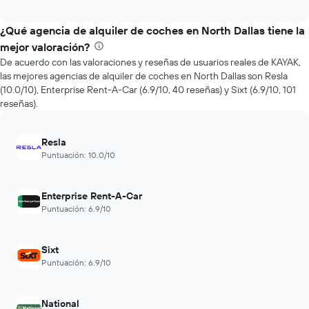
cómo
interactive
varía
chart
el
¿Qué agencia de alquiler de coches en North Dallas tiene la
precio
mejor valoración?
de
De acuerdo con las valoraciones y reseñas de usuarios reales de KAYAK,
un
las mejores agencias de alquiler de coches en North Dallas son Resla
auto
(10.0/10), Enterprise Rent-A-Car (6.9/10, 40 reseñas) y Sixt (6.9/10, 101
de
reseñas).
renta
a
medida
Resla
que
Puntuación: 10.0/10
se
acerca
la
Enterprise Rent-A-Car
fecha
Puntuación: 6.9/10
de
la
reserva.
El
Sixt
gráfico
Puntuación: 6.9/10
muestra
1
eje
National