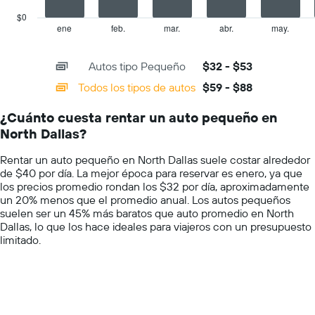
chart
que
has
$0
indica
1
ene
feb.
mar.
abr.
may.
End
el
of
X
precio
interactive
axis
chart
más
Autos tipo Pequeño
$32 - $53
displaying
barato
categories.
Todos los tipos de autos
$59 - $88
de
Range:
un
14
auto
¿Cuánto cuesta rentar un auto pequeño en
categories.
de
North Dallas?
The
renta
chart
por
Rentar un auto pequeño en North Dallas suele costar alrededor
has
empresa.
de $40 por día. La mejor época para reservar es enero, ya que
1
los precios promedio rondan los $32 por día, aproximadamente
Y
un 20% menos que el promedio anual. Los autos pequeños
axis
suelen ser un 45% más baratos que auto promedio en North
displaying
Dallas, lo que los hace ideales para viajeros con un presupuesto
values.
limitado.
Range:
0
to
100.