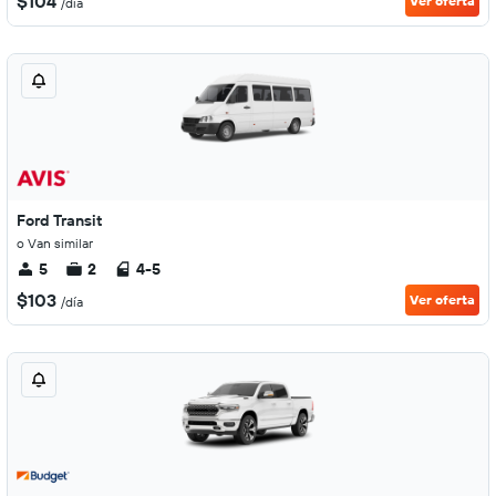
$104
Ver oferta
/día
Ford Transit
o Van similar
5
2
4-5
$103
Ver oferta
/día