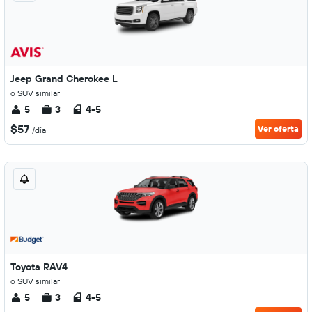
Jeep Grand Cherokee L
o SUV similar
5
3
4-5
$57
Ver oferta
/día
Toyota RAV4
o SUV similar
5
3
4-5