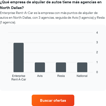
de
¿Qué empresa de alquiler de autos tiene más agencias en
auto
un
North Dallas?
de
auto
Enterprise Rent-A-Car es la empresa con más puntos de alquiler de
renta.
de
autos en North Dallas, con 3 agencias, seguida de Avis (1 agencia) y Resla
renta
(1 agencia).
por
mes.
4
El
gráfico
Bar
Chart
graphic.
chart
muestra
3
with
1
4
eje
2
bars.
X
que
El
1
indica
siguiente
los
gráfico
0
meses
muestra
Enterprise
Avis
Resla
National
del
Rent-A-Car
las
End
año.
of
cuatro
interactive
El
empresas
chart
gráfico
de
muestra
renta
Buscar ofertas
1
de
eje