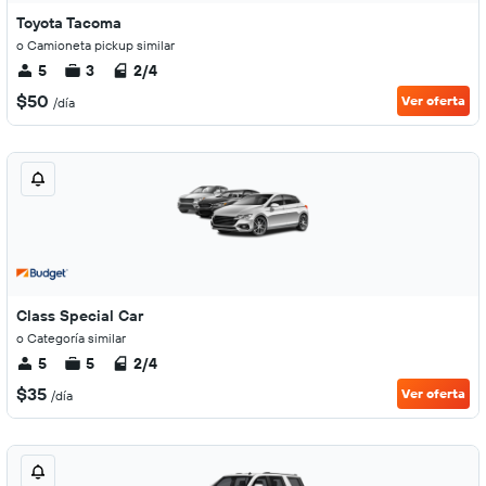
Toyota Tacoma
o Camioneta pickup similar
5
3
2/4
$50
Ver oferta
/día
Class Special Car
o Categoría similar
5
5
2/4
$35
Ver oferta
/día