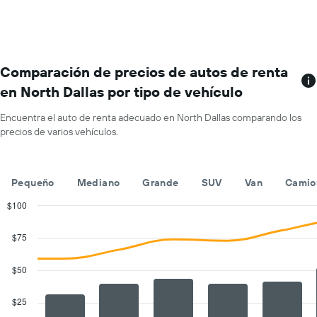
autos
Y
con
que
más
indica
sucursales.
el
El
precio
gráfico
Comparación de precios de autos de renta
promedio
muestra
en North Dallas por tipo de vehículo
de
1
un
eje
auto
Encuentra el auto de renta adecuado en North Dallas comparando los
X
de
precios de varios vehículos.
que
renta
indica
por
las
día.
empresas
Pequeño
Mediano
Grande
SUV
Van
Camio
de
renta
$100
de
Combination
Chart
autos.
graphic.
chart
$75
with
El
2
gráfico
data
$50
muestra
series.
1
eje
$25
The
Y