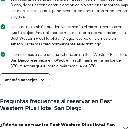
el
de
Diego, deberías considerar la opción de alojarte en temporada baja.
precio
la
Las ofertas más baratas generalmente se encuentran en setiembre
promedio
estadía
y agosto.
de
El
una
gráfico
Los precios también pueden variar según el día de la semana en
habitación
muestra
que te alojes. Para obtener las mejores ofertas de habitaciones en
1
Best Western Plus Hotel San Diego, reserva un viernes o un
eje
sábado. El día más caro normalmente es el domingo.
X
que
El precio más barato de una habitación en Best Western Plus Hotel
indica
San Diego reservada en KAYAK en las últimas 2 semanas fue de
la
$70, mientras que el precio más caro fue de $70.
cantidad
de
Ver más consejos
días
que
faltan
para
Preguntas frecuentes al reservar en Best
la
Western Plus Hotel San Diego
estadía
El
gráfico
muestra
¿Dónde se encuentra Best Western Plus Hotel San