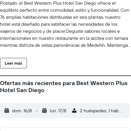
Poblado, el Best Western Plus Hotel San Diego ofrece el
equilibrio perfecto entre comodidad, estilo y funcionalidad. Con
76 amplias habitaciones distribuidas en seis plantas, nuestro
hotel está diseñado para satisfacer las necesidades de los
viajeros de negocios y de placer.Deguste sabores locales e
internacionales en nuestro restaurante en la azotea con terraza
mientras disfruta de vistas panorámicas de Medellín. Mantenga
su rutina en el gimnasio totalmente equipado o conéctese y
colabore en nuestros modernos espacios de coworking.Para
Leer más
reuniones, conferencias y reuniones sociales, el hotel cuenta
con seis versátiles espacios para eventos con capacidad para
grupos de 12 a 120 invitados, apoyados por servicios
Ofertas más recientes para Best Western Plus
profesionales de planificación y catering.A solo unos pasos de
Hotel San Diego
los centros comerciales, los centros de convenciones y las
principales atracciones de la ciudad, el Best Western Plus Hotel
San Diego es el punto de partida ideal para su experiencia en
dom. 16/8
-
lun. 17/8
2 huéspedes, 1 habitació
Medellín, tanto si está aquí para trabajar, explorar o simplemente
relajarse.