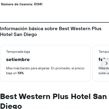
Número de licencia: 51341
Información básica sobre Best Western Plus
Hotel San Diego
Temporada baja
Tempor
setiembre
febr
Mes más barato para alojarse. En promedio, el precio
Mes má
baja un
13%
.
sube 
Best Western Plus Hotel San
Diego