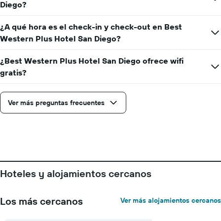
1
Diego?
eje
Y
¿A qué hora es el check-in y check-out en Best
que
Western Plus Hotel San Diego?
indica
el
precio
¿Best Western Plus Hotel San Diego ofrece wifi
promedio
gratis?
de
una
habitación
Ver más preguntas frecuentes
Hoteles y alojamientos cercanos
Los más cercanos
Ver más alojamientos cercanos