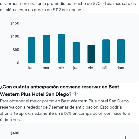
el viernes, con una tarifa promedio por noche de $70. El día más caro es
una
el miércoles, a un precio de $112 por noche.
habitación
por
mes
$150
El
Bar
Chart
gráfico
graphic.
chart
$100
with
muestra
7
1
$50
bars.
eje
X
El
0
que
siguiente
lun.
mar.
mié.
jue.
vie.
sáb.
dom.
End
indica
of
gráfico
los
interactive
muestra
chart
meses.
el
¿Con cuánta anticipación conviene reservar en Best
El
precio
gráfico
Western Plus Hotel San Diego?
promedio
muestra
Para obtener el mejor precio en Best Western Plus Hotel San Diego,
de
1
reserva con alrededor de 7 semanas de anticipación. Esto podría
una
eje
ahorrarte aproximadamente un 61%% en comparación con hacerlo a
habitación
Y
última hora.
por
que
cada
indica
día
$400
el
de