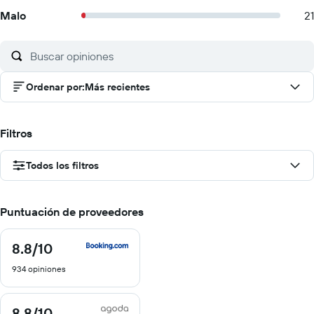
Malo
21
Ordenar por
:
Más recientes
Filtros
Todos los filtros
Puntuación de proveedores
8.8
/10
8.8
de
934 opiniones
10
8.8
/10
8.8