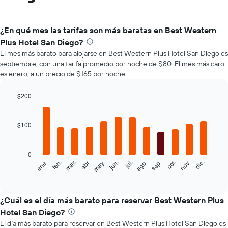
¿En qué mes las tarifas son más baratas en Best Western
Plus Hotel San Diego?
El mes más barato para alojarse en Best Western Plus Hotel San Diego es
septiembre, con una tarifa promedio por noche de $80. El mes más caro
es enero, a un precio de $165 por noche.
$200
Bar
Chart
graphic.
chart
with
$100
12
bars.
0
El
feb.
may.
ago.
nov.
mar.
jun.
sep.
dic.
ene.
abr.
jul.
oct.
siguiente
End
of
gráfico
interactive
muestra
chart
el
¿Cuál es el día más barato para reservar Best Western Plus
precio
Hotel San Diego?
promedio
El día más barato para reservar en Best Western Plus Hotel San Diego es
de