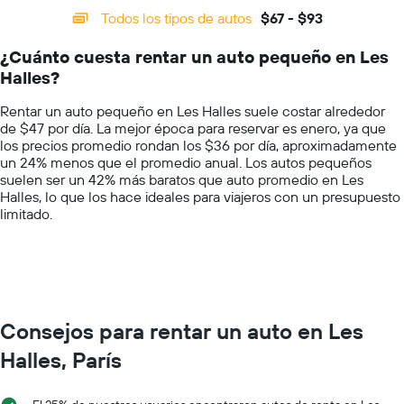
auto
categories.
Todos los tipos de autos
$67 - $93
de
Range:
renta
14
por
¿Cuánto cuesta rentar un auto pequeño en Les
categories.
día.
Halles?
The
chart
Rentar un auto pequeño en Les Halles suele costar alrededor
has
de $47 por día. La mejor época para reservar es enero, ya que
1
los precios promedio rondan los $36 por día, aproximadamente
Y
un 24% menos que el promedio anual. Los autos pequeños
axis
suelen ser un 42% más baratos que auto promedio en Les
displaying
Halles, lo que los hace ideales para viajeros con un presupuesto
values.
limitado.
Range:
0
to
100.
Consejos para rentar un auto en Les
Halles, París