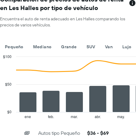
muestra
en Les Halles por tipo de vehículo
1
eje
Encuentra el auto de renta adecuado en Les Halles comparando los
X
precios de varios vehículos.
que
indica
los
meses
Pequeño
Mediano
Grande
SUV
Van
Lujo
del
año.
$100
El
Combination
Chart
gráfico
graphic.
chart
with
muestra
2
1
data
$50
eje
series.
Y
que
The
indica
chart
el
has
$0
precio
1
ene
feb.
mar.
abr.
may.
End
promedio
of
X
de
interactive
axis
chart
un
Autos tipo Pequeño
$36 - $69
displaying