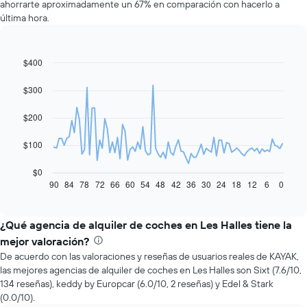
ahorrarte aproximadamente un 67% en comparación con hacerlo a
última hora.
$400
Line
Chart
graphic.
chart
with
$300
91
data
$200
points.
El
$100
siguiente
gráfico
$0
muestra
90
84
78
72
66
60
54
48
42
36
30
24
18
12
6
0
End
of
cómo
interactive
varía
chart
el
¿Qué agencia de alquiler de coches en Les Halles tiene la
precio
mejor valoración?
de
De acuerdo con las valoraciones y reseñas de usuarios reales de KAYAK,
un
las mejores agencias de alquiler de coches en Les Halles son Sixt (7.6/10,
auto
134 reseñas), keddy by Europcar (6.0/10, 2 reseñas) y Edel & Stark
de
(0.0/10).
renta