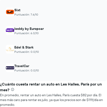
a
medida
Sixt
que
Puntuación: 7.6/10
se
acerca
la
keddy by Europcar
fecha
Puntuación: 6.0/10
de
la
reserva.
El
Edel & Stark
gráfico
Puntuación: 0.0/10
muestra
1
eje
TravelCar
X
Puntuación: 0.0/10
que
indica
la
¿Cuánto cuesta rentar un auto en Les Halles, París por un
cantidad
mes?
de
En promedio, rentar un auto en Les Halles, París cuesta $82 por día. El
días
mes más caro para rentar es julio, ya que los precios son de $119/día en
previos
promedio.
a