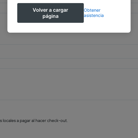
Volver a cargar
Obtener
asistencia
página
s locales a pagar al hacer check-out.