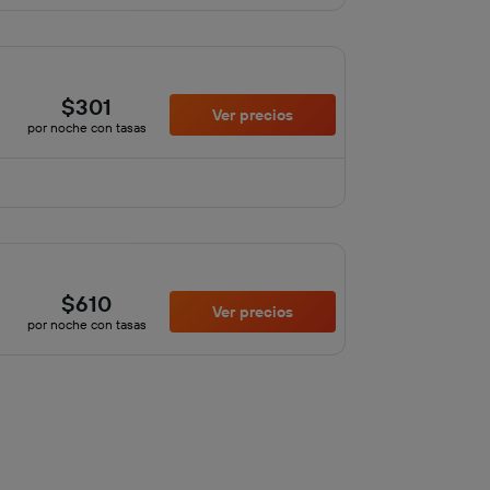
$301
Ver precios
por noche con tasas
$610
Ver precios
por noche con tasas