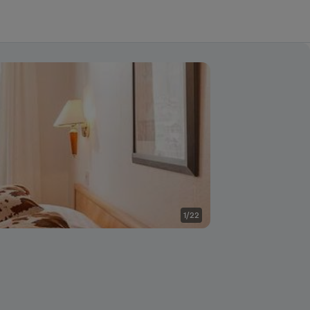
1/22
Baño