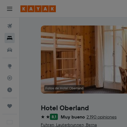
Vuelos
Hoteles
Autos
Explore
Rastreador
Fotos de Hotel Oberland
Cuándo ir
Trips
Hotel Oberland
Muy bueno
2.190 opiniones
8,1
2 estrellas
Español
Fuhren, Lauterbrunnen, Berna