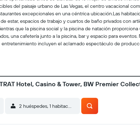
les del paisaje urbano de Las Vegas, el centro vacacional comb
staurantes excepcionales en una céntrica ubicación.Las habitac
de estar, espacios de trabajo y cuartos de baño privados con artí
ntras que la piscina social y la piscina de natación proporciona
os, una cafetería junto a la piscina, bar y espacio para eventos
de entretenimiento incluyen el aclamado espectáculo de produc
acional. Entre los restaurantes de la zona se incluyen cocina as
 verdaderamente inolvidable, el Restaurante Top of the World, si
ompleta una rotación de 360 grados que muestra impresionantes 
a de entretenimiento inmersiva con juegos de golf interactivos, 
ierte en un destino popular tanto para grupos como para jugado
TRAT Hotel, Casino & Tower, BW Premier Collec
aurantes variados, un animado casino y vistas inolvidables el STR
2 huéspedes, 1 habitación