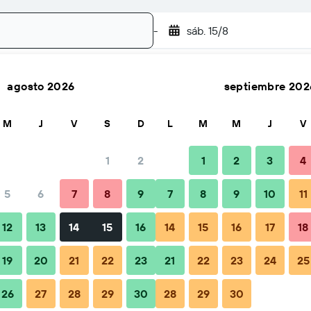
-
sáb. 15/8
agosto 2026
septiembre 202
Buscar
M
J
V
S
D
L
M
M
J
V
1
2
1
2
3
4
 por noche
5
6
7
8
9
7
8
9
10
11
Total noche
12
13
14
15
16
14
15
16
17
18
$5
19
20
21
22
23
21
22
23
24
25
26
27
28
29
30
28
29
30
$5