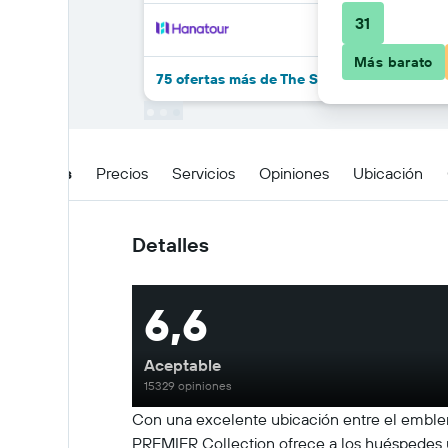
31
Más barato
75 ofertas más de The STRAT Hotel, Casino
Detalles
Precios
Servicios
Opiniones
Ubicación
Detalles
6,6
Aceptable
15329 opiniones
Con una excelente ubicación entre el emblemá
PREMIER Collection ofrece a los huéspedes u