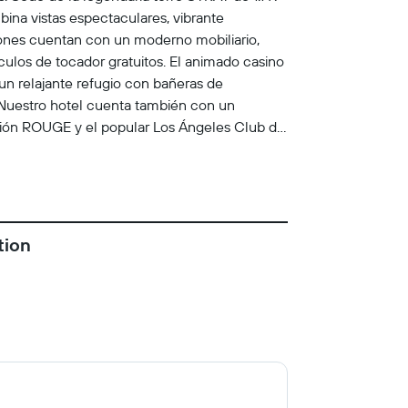
ina vistas espectaculares, vibrante
iones cuentan con un moderno mobiliario,
culos de tocador gratuitos. El animado casino
 un relajante refugio con bañeras de
. Nuestro hotel cuenta también con un
ción ROUGE y el popular Los Ángeles Club de
iática CHI, PT's Wings & Sports y el salón con
tuado a más de 800 metros sobre la ciudad,
vistas del valle de Las Vegas.Junto al centro
tecnología innovadora, restaurantes, vida
res informales.Combinando arquitectura
tion
AT Hotel, casino y torre ofrece una