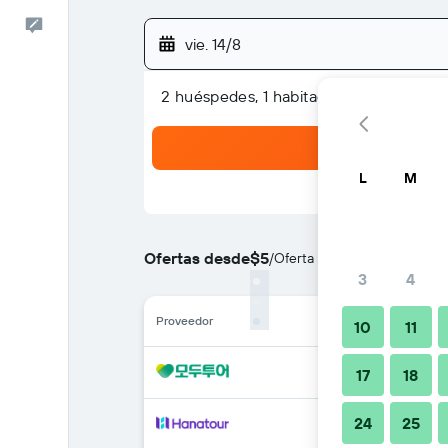
Comentarios
vie. 14/8
2 huéspedes, 1 habitación
L
M
Ofertas desde
$5
/
Oferta más barata de precio
3
4
Proveedor
10
11
17
18
24
25