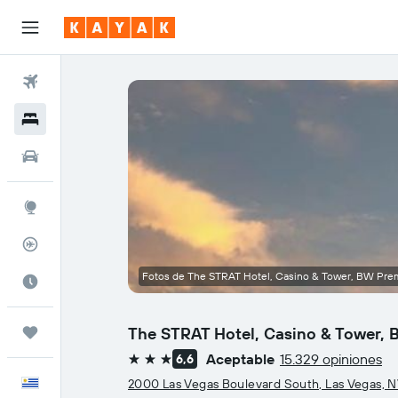
Vuelos
Hoteles
Autos
Explore
Rastreador
Fotos de The STRAT Hotel, Casino & Tower, BW Prem
Cuándo ir
The STRAT Hotel, Casino & Tower, 
Trips
Aceptable
15.329 opiniones
6,6
3 estrellas
Español
2000 Las Vegas Boulevard South, Las Vegas, 