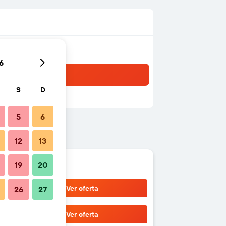
6
S
D
5
6
12
13
19
20
Ver oferta
26
27
Ver oferta