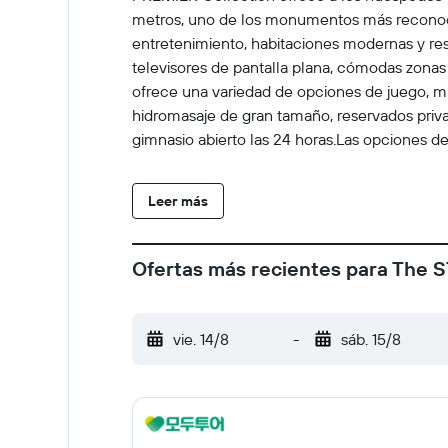
metros, uno de los monumentos más reconocib
entretenimiento, habitaciones modernas y re
televisores de pantalla plana, cómodas zonas 
ofrece una variedad de opciones de juego, mie
hidromasaje de gran tamaño, reservados privad
gimnasio abierto las 24 horas.Las opciones 
la Comedia, que incluye comediantes de gira n
vistas. Si desea disfrutar de una experiencia
Leer más
sirve una cocina excepcional al tiempo que c
vacacional, Atomic Golf ofrece una experienci
nocturna y espacios sociales. lo que lo conv
Ofertas más recientes para The S
icónica, entretenimiento de primer nivel, rest
experiencia distintiva en Las Vegas sin igual.
vie. 14/8
-
sáb. 15/8