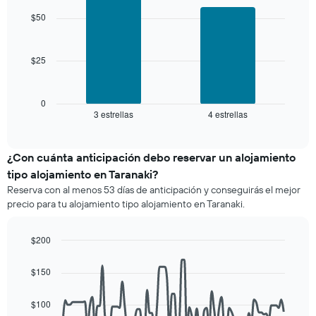
3 días
chart
promedio
with
y
$50
de
2
agrupado
una
bars.
por
habitación
número
$25
El
de
siguiente
estrellas
gráfico
El
muestra
0
gráfico
3 estrellas
4 estrellas
el
End
muestra
of
precio
interactive
1
promedio
chart
eje
de
¿Con cuánta anticipación debo reservar un alojamiento
X
una
tipo alojamiento en Taranaki?
que
habitación
indica
Reserva con al menos 53 días de anticipación y conseguirás el mejor
para
las
precio para tu alojamiento tipo alojamiento en Taranaki.
este
categorías
fin
de
de
$200
los
semana,
hoteles
Line
Chart
calculado
graphic.
chart
por
$150
a
with
estrellas.
90
partir
El
data
de
$100
gráfico
points.