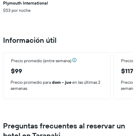
el
Plymouth International
últimos
precio
$53 por noche
3 días.
promedio
de
una
habitación
Información útil
Precio promedio (entre semana)
Precio 
$99
$117
Precio promedio para
dom - jue
en las últimas 2
Precio 
semanas.
semana
Preguntas frecuentes al reservar un
hotel en Taranaki