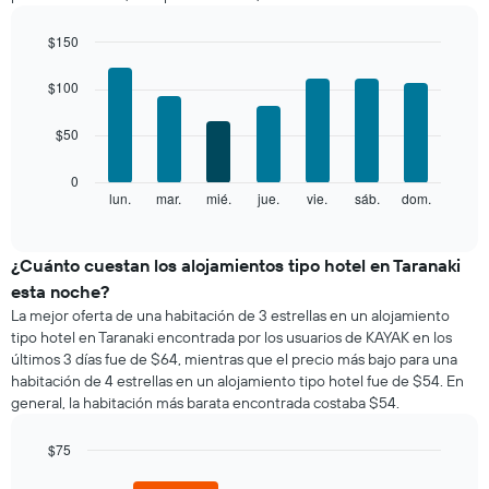
por
mes
$150
El
Bar
Chart
gráfico
graphic.
chart
$100
with
muestra
7
1
$50
bars.
eje
X
El
0
que
siguiente
lun.
mar.
mié.
jue.
vie.
sáb.
dom.
End
indica
of
gráfico
los
interactive
muestra
chart
meses.
el
¿Cuánto cuestan los alojamientos tipo hotel en Taranaki
El
precio
gráfico
esta noche?
promedio
muestra
La mejor oferta de una habitación de 3 estrellas en un alojamiento
de
1
tipo hotel en Taranaki encontrada por los usuarios de KAYAK en los
una
eje
últimos 3 días fue de $64, mientras que el precio más bajo para una
habitación
Y
habitación de 4 estrellas en un alojamiento tipo hotel fue de $54. En
por
que
general, la habitación más barata encontrada costaba $54.
cada
indica
día
el
de
$75
precio
la
Bar
promedio
Chart
semana
graphic.