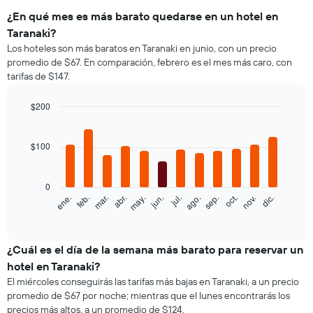
¿En qué mes es más barato quedarse en un hotel en
Taranaki?
Los hoteles son más baratos en Taranaki en junio, con un precio
promedio de $67. En comparación, febrero es el mes más caro, con
tarifas de $147.
$200
Bar
Chart
graphic.
chart
with
$100
12
bars.
0
El
feb.
may.
ago.
nov.
ene.
abr.
jul.
oct.
mar.
jun.
sep.
dic.
siguiente
End
of
gráfico
interactive
muestra
chart
el
¿Cuál es el día de la semana más barato para reservar un
precio
hotel en Taranaki?
promedio
El miércoles conseguirás las tarifas más bajas en Taranaki, a un precio
de
promedio de $67 por noche; mientras que el lunes encontrarás los
una
precios más altos, a un promedio de $124.
habitación