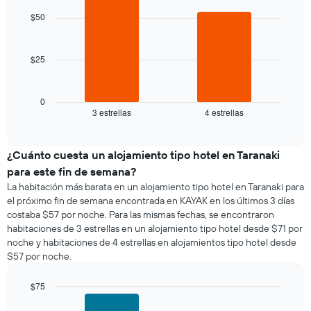
chart
de
El
with
$50
una
2
gráfico
habitación
bars.
muestra
1
$25
El
eje
siguiente
X
gráfico
que
muestra
0
indica
3 estrellas
4 estrellas
el
End
los
of
precio
días
interactive
promedio
chart
de
de
¿Cuánto cuesta un alojamiento tipo hotel en Taranaki
la
una
semana.
para este fin de semana?
habitación
El
La habitación más barata en un alojamiento tipo hotel en Taranaki para
para
gráfico
el próximo fin de semana encontrada en KAYAK en los últimos 3 días
esta
muestra
costaba $57 por noche. Para las mismas fechas, se encontraron
noche,
1
habitaciones de 3 estrellas en un alojamiento tipo hotel desde $71 por
calculado
eje
noche y habitaciones de 4 estrellas en alojamientos tipo hotel desde
a
Y
$57 por noche.
partir
que
de
indica
los
$75
el
últimos
Bar
precio
Chart
graphic.