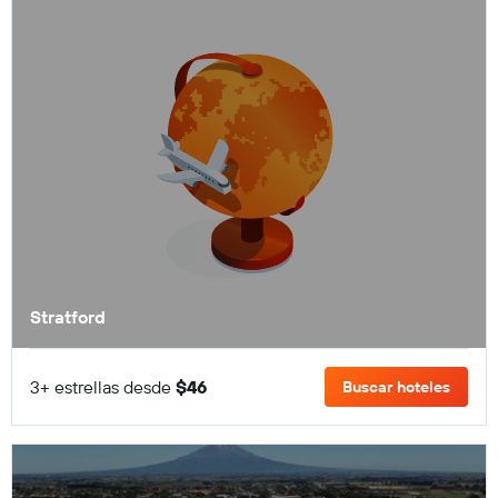
Stratford
3+ estrellas desde
$46
Buscar hoteles