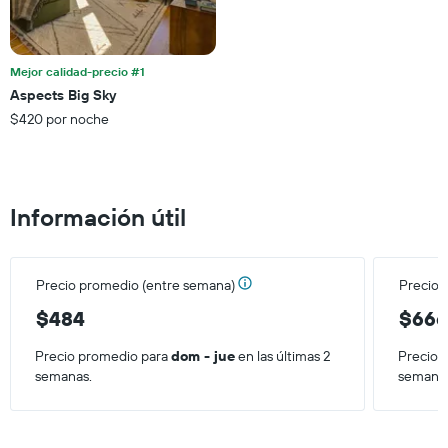
gráfico
muestra
1
eje
Mejor calidad-precio #1
X
Aspects Big Sky
que
$420 por noche
indica
el
precio
promedio
de
Información útil
una
habitación
para
este
Precio promedio (entre semana)
Precio 
fin
de
$484
$66
semana,
calculado
Precio promedio para
dom - jue
en las últimas 2
Precio 
a
semanas.
semana
partir
de
los
últimos