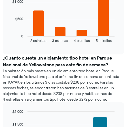
$1.000
4
bars.
$500
El
siguiente
gráfico
muestra
0
2 estrellas
3 estrellas
4 estrellas
5 estrellas
el
End
of
precio
interactive
promedio
chart
de
¿Cuánto cuesta un alojamiento tipo hotel en Parque
una
Nacional de Yellowstone para este fin de semana?
habitación
La habitación más barata en un alojamiento tipo hotel en Parque
para
Nacional de Yellowstone para el próximo fin de semana encontrada
esta
en KAYAK en los últimos 3 días costaba $238 por noche. Para las
noche,
mismas fechas, se encontraron habitaciones de 3 estrellas en un
calculado
alojamiento tipo hotel desde $238 por noche y habitaciones de
a
4 estrellas en alojamientos tipo hotel desde $272 por noche.
partir
de
los
$2.000
últimos
Bar
Chart
3 días
graphic.
chart
$1.500
with