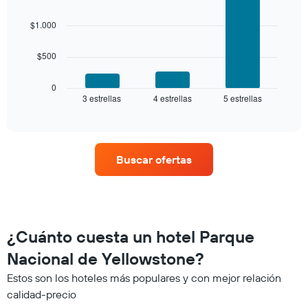
y
3
agrupado
bars.
$1.000
por
número
El
de
$500
siguiente
estrellas
gráfico
El
muestra
0
gráfico
3 estrellas
4 estrellas
5 estrellas
el
End
muestra
of
precio
interactive
1
promedio
chart
eje
de
X
una
que
Buscar ofertas
habitación
indica
para
las
este
categorías
fin
de
de
los
semana,
¿Cuánto cuesta un hotel Parque
hoteles
calculado
por
Nacional de Yellowstone?
a
estrellas.
partir
El
Estos son los hoteles más populares y con mejor relación
de
gráfico
calidad-precio
los
muestra