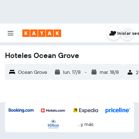
Iniciar se
Hoteles Ocean Grove
Ocean Grove
lun. 17/8
-
mar. 18/8
2
...y más