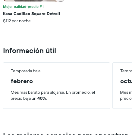
que
de
Mejor calidad-precio #1
indica
los
el
Kasa Cadillac Square Detroit
últimos
precio
$112 por noche
3 días.
promedio
de
una
habitación
Información útil
Temporada baja
Tempora
febrero
octu
Mes más barato para alojarse. En promedio, el
Mes más
precio baja un
40%
.
precio 