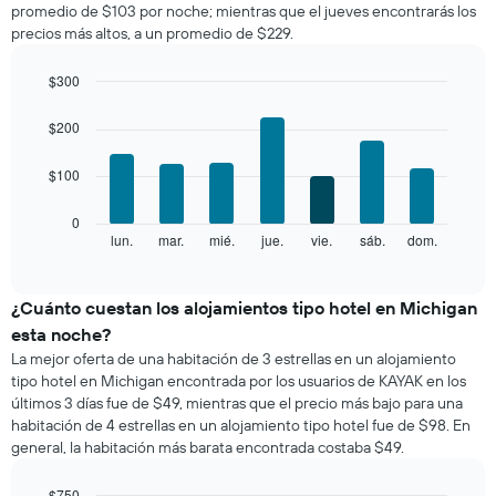
gráfico
promedio de $103 por noche; mientras que el jueves encontrarás los
una
muestra
precios más altos, a un promedio de $229.
habitación
1
por
eje
mes
$300
X
El
Bar
Chart
que
gráfico
graphic.
chart
$200
indica
with
muestra
las
7
1
categorías
$100
bars.
eje
de
X
los
El
0
que
hoteles
siguiente
lun.
mar.
mié.
jue.
vie.
sáb.
dom.
End
indica
por
of
gráfico
los
interactive
estrellas.
muestra
chart
meses.
El
el
¿Cuánto cuestan los alojamientos tipo hotel en Michigan
El
gráfico
precio
gráfico
esta noche?
muestra
promedio
muestra
La mejor oferta de una habitación de 3 estrellas en un alojamiento
1
de
1
tipo hotel en Michigan encontrada por los usuarios de KAYAK en los
eje
una
eje
últimos 3 días fue de $49, mientras que el precio más bajo para una
X
habitación
Y
que
habitación de 4 estrellas en un alojamiento tipo hotel fue de $98. En
por
que
indica
general, la habitación más barata encontrada costaba $49.
cada
indica
el
día
el
precio
de
$750