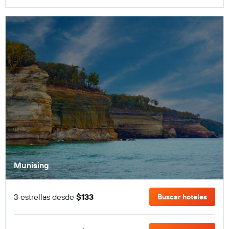
Munising
3 estrellas desde
$133
Buscar hoteles