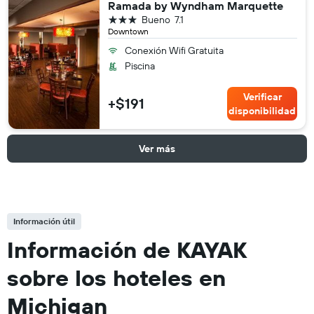
Ramada by Wyndham Marquette
3 estrellas
Bueno
7.1
Downtown
Conexión Wifi Gratuita
Piscina
Verificar
+$191
disponibilidad
Ver más
Información útil
Información de KAYAK
sobre los hoteles en
Michigan