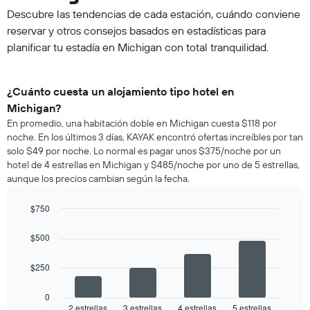
Descubre las tendencias de cada estación, cuándo conviene
reservar y otros consejos basados en estadísticas para
planificar tu estadía en Michigan con total tranquilidad.
¿Cuánto cuesta un alojamiento tipo hotel en
Michigan?
En promedio, una habitación doble en Michigan cuesta $118 por
noche. En los últimos 3 días, KAYAK encontró ofertas increíbles por tan
solo $49 por noche. Lo normal es pagar unos $375/noche por un
hotel de 4 estrellas en Michigan y $485/noche por uno de 5 estrellas,
aunque los precios cambian según la fecha.
$750
Bar
Chart
graphic.
chart
$500
with
4
$250
bars.
El
0
siguiente
2 estrellas
3 estrellas
4 estrellas
5 estrellas
End