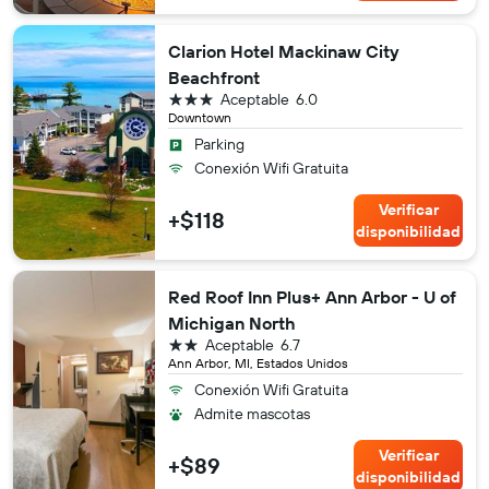
Clarion Hotel Mackinaw City
Beachfront
3 estrellas
Aceptable
6.0
Downtown
Parking
Conexión Wifi Gratuita
Verificar
+$118
disponibilidad
Red Roof Inn Plus+ Ann Arbor - U of
Michigan North
2 estrellas
Aceptable
6.7
Ann Arbor, MI, Estados Unidos
Conexión Wifi Gratuita
Admite mascotas
Verificar
+$89
disponibilidad