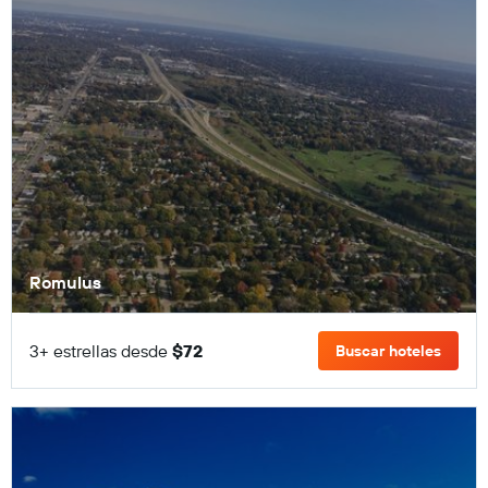
Romulus
3+ estrellas desde
$72
Buscar hoteles