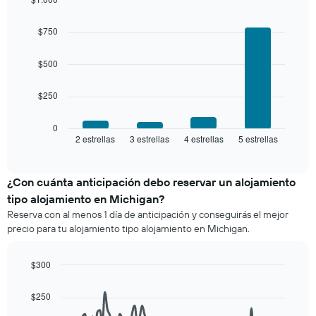
el
últimos
Bar
precio
Chart
3 días
graphic.
chart
promedio
$750
with
y
de
4
agrupado
una
bars.
$500
por
habitación
número
El
de
$250
siguiente
estrellas
gráfico
El
muestra
0
gráfico
2 estrellas
3 estrellas
4 estrellas
5 estrellas
el
End
muestra
of
precio
interactive
1
promedio
chart
eje
de
¿Con cuánta anticipación debo reservar un alojamiento
X
una
tipo alojamiento en Michigan?
que
habitación
indica
Reserva con al menos 1 día de anticipación y conseguirás el mejor
para
las
precio para tu alojamiento tipo alojamiento en Michigan.
este
categorías
fin
de
de
$300
los
semana,
hoteles
Line
Chart
calculado
graphic.
chart
por
$250
a
with
estrellas.
90
partir