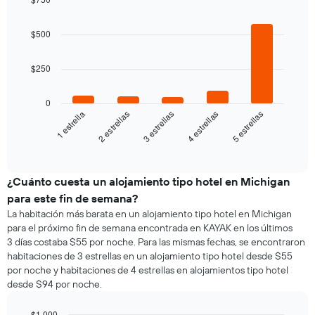
precio
promedio
la
Bar
promedio
Chart
de
semana
graphic.
chart
de
$500
una
El
with
una
habitación
5
gráfico
habitación
bars.
doble,
muestra
$250
calculado
1
El
a
eje
siguiente
partir
0
X
gráfico
3 estrellas
5 estrellas
2 estrellas
4 estrellas
1 estrella
de
que
muestra
los
indica
el
End
últimos
los
of
precio
3 días
días
interactive
promedio
chart
de
de
¿Cuánto cuesta un alojamiento tipo hotel en Michigan
la
una
semana.
para este fin de semana?
habitación
El
La habitación más barata en un alojamiento tipo hotel en Michigan
para
gráfico
para el próximo fin de semana encontrada en KAYAK en los últimos
esta
muestra
3 días costaba $55 por noche. Para las mismas fechas, se encontraron
noche,
1
habitaciones de 3 estrellas en un alojamiento tipo hotel desde $55
calculado
eje
por noche y habitaciones de 4 estrellas en alojamientos tipo hotel
a
Y
desde $94 por noche.
partir
que
de
indica
los
$1.000