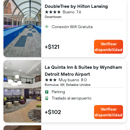
DoubleTree by Hilton Lansing
4 estrellas
Bueno
7.6
Downtown
Conexión Wifi Gratuita
Verificar
+$121
disponibilidad
La Quinta Inn & Suites by Wyndham
Detroit Metro Airport
3 estrellas
Muy bueno
8.0
Romulus, MI, Estados Unidos
Parking
Traslado al aeropuerto
Verificar
+$102
disponibilidad