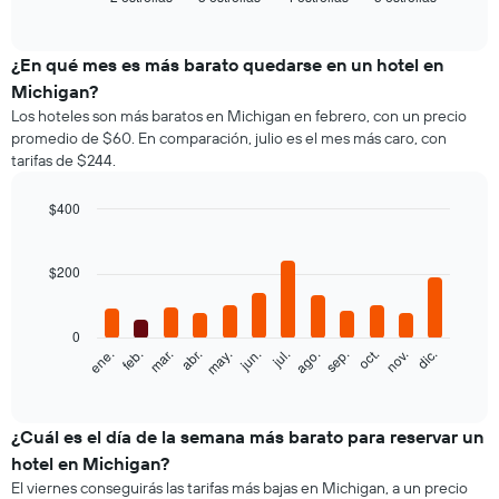
of
gráfico
interactive
muestra
chart
el
¿En qué mes es más barato quedarse en un hotel en
precio
Michigan?
promedio
Los hoteles son más baratos en Michigan en febrero, con un precio
de
promedio de $60. En comparación, julio es el mes más caro, con
una
tarifas de $244.
habitación
doble,
calculado
$400
a
Bar
Chart
partir
graphic.
chart
with
de
$200
12
los
bars.
últimos
3 días
0
El
feb.
may.
ago.
nov.
ene.
abr.
jul.
oct.
mar.
jun.
sep.
dic.
y
siguiente
End
agrupado
of
gráfico
por
interactive
muestra
chart
cantidad
el
¿Cuál es el día de la semana más barato para reservar un
de
precio
estrellas
hotel en Michigan?
promedio
El
El viernes conseguirás las tarifas más bajas en Michigan, a un precio
de