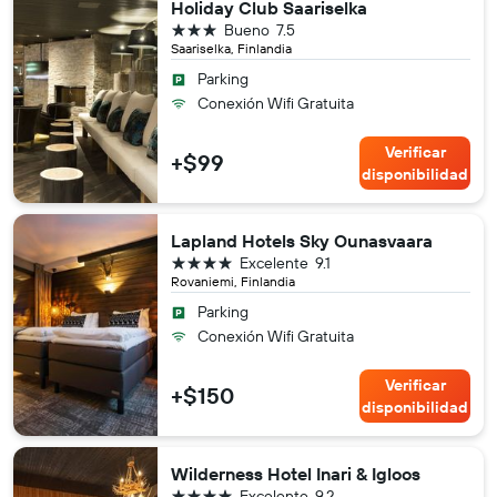
Holiday Club Saariselka
3 estrellas
Bueno
7.5
Saariselka, Finlandia
Parking
Conexión Wifi Gratuita
Verificar
+$99
disponibilidad
Lapland Hotels Sky Ounasvaara
4 estrellas
Excelente
9.1
Rovaniemi, Finlandia
Parking
Conexión Wifi Gratuita
Verificar
+$150
disponibilidad
Wilderness Hotel Inari & Igloos
4 estrellas
Excelente
9.2