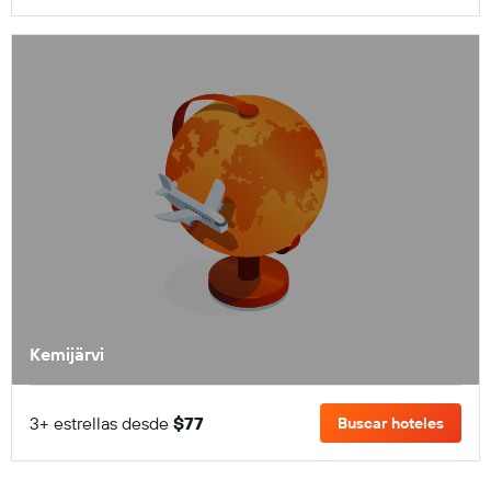
Kemijärvi
3+ estrellas desde
$77
Buscar hoteles