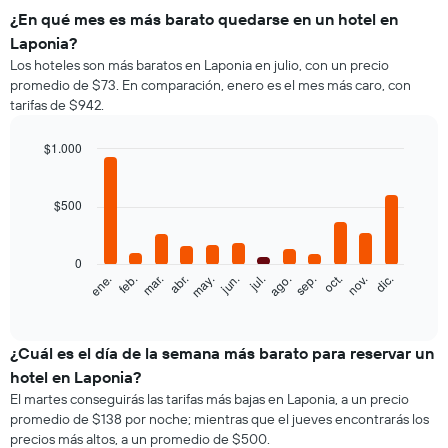
¿En qué mes es más barato quedarse en un hotel en
Laponia?
Los hoteles son más baratos en Laponia en julio, con un precio
promedio de $73. En comparación, enero es el mes más caro, con
tarifas de $942.
$1.000
Bar
Chart
graphic.
chart
with
$500
12
bars.
0
El
feb.
may.
ago.
nov.
mar.
jun.
sep.
dic.
ene.
abr.
jul.
oct.
siguiente
End
of
gráfico
interactive
muestra
chart
el
¿Cuál es el día de la semana más barato para reservar un
precio
hotel en Laponia?
promedio
El martes conseguirás las tarifas más bajas en Laponia, a un precio
de
promedio de $138 por noche; mientras que el jueves encontrarás los
una
precios más altos, a un promedio de $500.
habitación