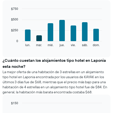
por
mes
$750
El
Bar
Chart
gráfico
graphic.
chart
$500
with
muestra
7
1
$250
bars.
eje
X
El
0
que
siguiente
lun.
mar.
mié.
jue.
vie.
sáb.
dom.
End
indica
of
gráfico
los
interactive
muestra
chart
meses.
el
¿Cuánto cuestan los alojamientos tipo hotel en Laponia
El
precio
gráfico
esta noche?
promedio
muestra
La mejor oferta de una habitación de 3 estrellas en un alojamiento
de
1
tipo hotel en Laponia encontrada por los usuarios de KAYAK en los
una
eje
últimos 3 días fue de $68, mientras que el precio más bajo para una
habitación
Y
habitación de 4 estrellas en un alojamiento tipo hotel fue de $84. En
por
que
general, la habitación más barata encontrada costaba $68.
cada
indica
día
el
de
$150
precio
la
Bar
promedio
Chart
semana
graphic.
chart