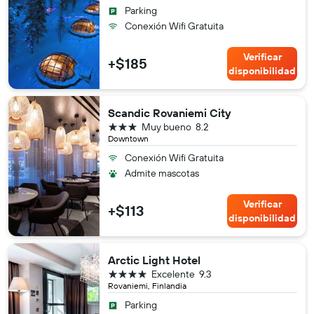
Parking
Conexión Wifi Gratuita
Verificar
+$185
disponibilidad
Scandic Rovaniemi City
3 estrellas
Muy bueno
8.2
Downtown
Conexión Wifi Gratuita
Admite mascotas
Verificar
+$113
disponibilidad
Arctic Light Hotel
4 estrellas
Excelente
9.3
Rovaniemi, Finlandia
Parking