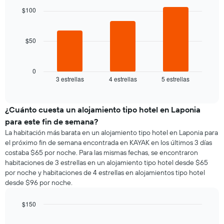
de
El
with
$100
una
3
gráfico
habitación
bars.
muestra
1
$50
El
eje
siguiente
X
gráfico
que
muestra
0
indica
3 estrellas
4 estrellas
5 estrellas
el
End
los
of
precio
días
interactive
promedio
chart
de
de
¿Cuánto cuesta un alojamiento tipo hotel en Laponia
la
una
semana.
para este fin de semana?
habitación
El
La habitación más barata en un alojamiento tipo hotel en Laponia para
para
gráfico
el próximo fin de semana encontrada en KAYAK en los últimos 3 días
esta
muestra
costaba $65 por noche. Para las mismas fechas, se encontraron
noche,
1
habitaciones de 3 estrellas en un alojamiento tipo hotel desde $65
calculado
eje
por noche y habitaciones de 4 estrellas en alojamientos tipo hotel
a
Y
desde $96 por noche.
partir
que
de
indica
los
$150
el
últimos
Bar
precio
Chart
3 días
graphic.
chart