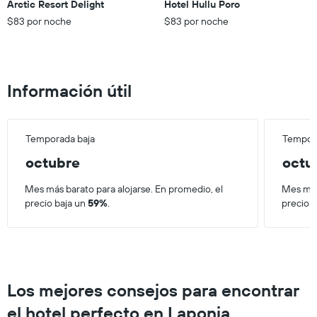
el
Arctic Resort Delight
Hotel Hullu Poro
últimos
precio
$83 por noche
$83 por noche
3 días.
promedio
de
una
habitación
Información útil
Temporada baja
Tempora
octubre
octu
Mes más barato para alojarse. En promedio, el
Mes más
precio baja un
59%
.
precio 
Los mejores consejos para encontrar
el hotel perfecto en Laponia