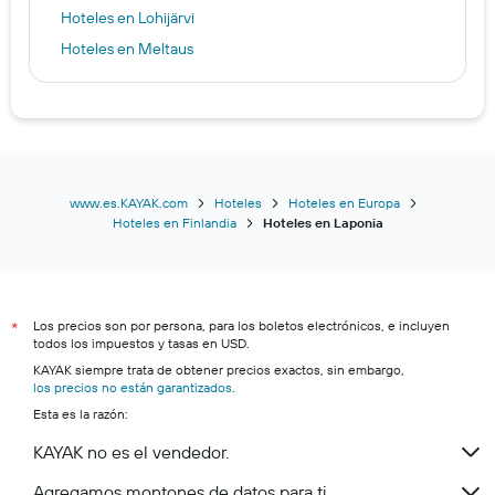
Hoteles en Lohijärvi
Hoteles en Meltaus
Hoteles en Nellimö
Hoteles en Pello
Hoteles en Posio
Hoteles en Raattama
Hoteles en Sinettä
www.es.KAYAK.com
Hoteles
Hoteles en Europa
Hoteles en Finlandia
Hoteles en Laponia
Hoteles en Suomutunturi
Hoteles en Tankavaara
Hoteles en Tornio
Los precios son por persona, para los boletos electrónicos, e incluyen
Hoteles en Utsjoki
*
todos los impuestos y tasas en USD.
Hoteles en Veskoniemi
KAYAK siempre trata de obtener precios exactos, sin embargo,
los precios no están garantizados
Hoteles en Vikajärvi
.
Esta es la razón:
Hoteles en Ylitornio
KAYAK no es el vendedor.
Hoteles en Rovaniemi
Hoteles en Kittilä
Agregamos montones de datos para ti