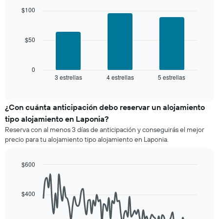
promedio
with
y
$100
de
3
agrupado
una
bars.
por
habitación
número
$50
El
de
siguiente
estrellas
gráfico
El
muestra
0
gráfico
3 estrellas
4 estrellas
5 estrellas
el
End
muestra
of
precio
interactive
1
promedio
chart
eje
de
¿Con cuánta anticipación debo reservar un alojamiento
X
una
tipo alojamiento en Laponia?
que
habitación
indica
Reserva con al menos 3 días de anticipación y conseguirás el mejor
para
las
precio para tu alojamiento tipo alojamiento en Laponia.
este
categorías
fin
de
de
$600
los
semana,
hoteles
Line
Chart
calculado
graphic.
chart
por
a
with
estrellas.
$400
90
partir
El
data
de
gráfico
points.
los