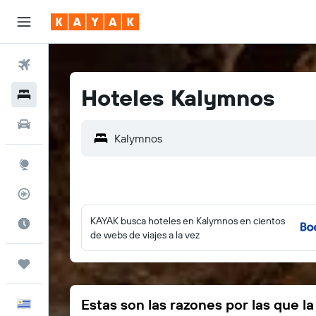
Vuelos
Hoteles Kalymnos
Hoteles
Autos
Explore
Rastreador
KAYAK busca hoteles en Kalymnos en cientos
Cuándo ir
de webs de viajes a la vez
Trips
Estas son las razones por las que l
Español