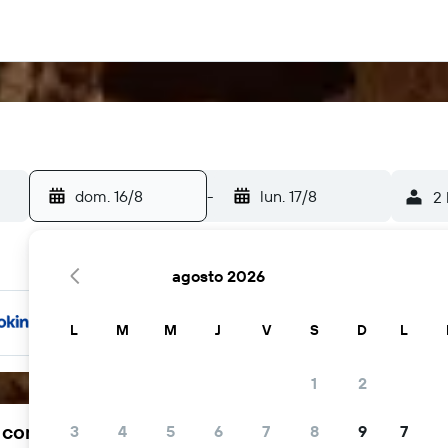
dom. 16/8
-
lun. 17/8
2 
agosto 2026
L
M
M
J
V
S
D
L
1
2
a comunidad viajera elige KAYAK
3
4
5
6
7
8
9
7