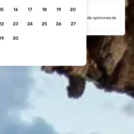
15
16
17
18
19
20
Millones de opiniones
Mira las puntuaciones basadas en millones de opiniones de
22
23
24
25
26
27
huéspedes reales.
29
30