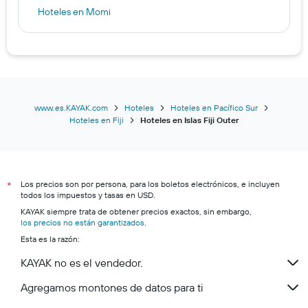
Hoteles en Momi
Hoteles en Wayasewa Island
Hoteles en Treasure Island
Hoteles en Cuvu
www.es.KAYAK.com
Hoteles
Hoteles en Pacífico Sur
Hoteles en Fiji
Hoteles en Islas Fiji Outer
Los precios son por persona, para los boletos electrónicos, e incluyen
*
todos los impuestos y tasas en USD.
KAYAK siempre trata de obtener precios exactos, sin embargo,
los precios no están garantizados
.
Esta es la razón:
KAYAK no es el vendedor.
Agregamos montones de datos para ti