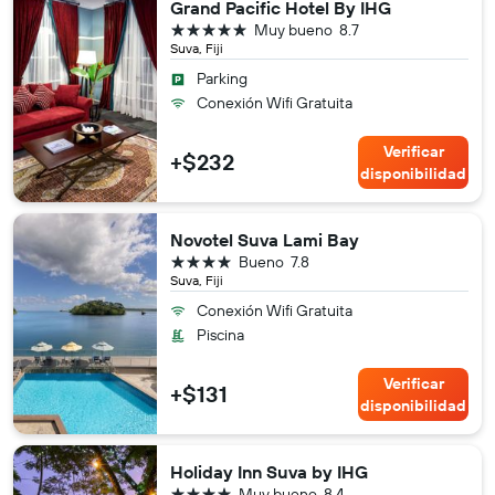
Grand Pacific Hotel By IHG
5 estrellas
Muy bueno
8.7
Suva, Fiji
Parking
Conexión Wifi Gratuita
Verificar
+$232
disponibilidad
Novotel Suva Lami Bay
4 estrellas
Bueno
7.8
Suva, Fiji
Conexión Wifi Gratuita
Piscina
Verificar
+$131
disponibilidad
Holiday Inn Suva by IHG
4 estrellas
Muy bueno
8.4