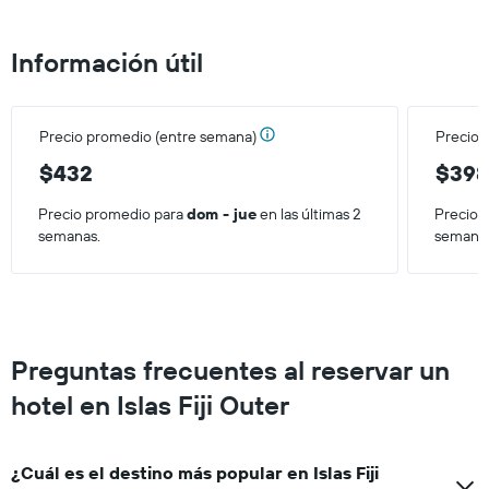
precio
promedio
de
Información útil
una
habitación
para
este
Precio promedio (entre semana)
Precio 
fin
de
$432
$39
semana,
calculado
Precio promedio para
dom - jue
en las últimas 2
Precio 
a
semanas.
semana
partir
de
los
últimos
3 días.
Preguntas frecuentes al reservar un
hotel en Islas Fiji Outer
¿Cuál es el destino más popular en Islas Fiji