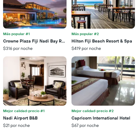
de
gráfico
una
muestra
habitación
1
para
eje
esta
X
noche,
que
Más popular #1
Más popular #2
calculado
indica
Crowne Plaza Fiji Nadi Bay Resort & Spa By IHG
Hilton Fiji Beach Resort & Spa
a
las
partir
$316 por noche
$419 por noche
categorías
de
de
los
los
últimos
hoteles
3 días
por
estrellas.
El
gráfico
muestra
1
eje
Mejor calidad-precio #1
Mejor calidad-precio #2
X
Nadi Airport B&B
Capricorn International Hotel
que
$21 por noche
$67 por noche
indica
el