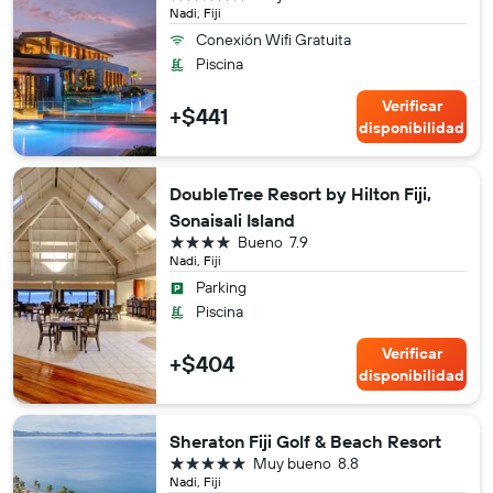
Nadi, Fiji
Conexión Wifi Gratuita
Piscina
Verificar
+$441
disponibilidad
DoubleTree Resort by Hilton Fiji,
Sonaisali Island
4 estrellas
Bueno
7.9
Nadi, Fiji
Parking
Piscina
Verificar
+$404
disponibilidad
Sheraton Fiji Golf & Beach Resort
5 estrellas
Muy bueno
8.8
Nadi, Fiji