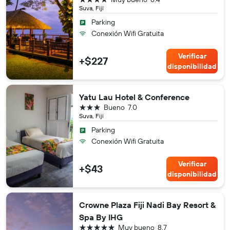
Suva, Fiji
Parking
Conexión Wifi Gratuita
Verificar
+$227
disponibilidad
Yatu Lau Hotel & Conference
3 estrellas
Bueno
7.0
Suva, Fiji
Parking
Conexión Wifi Gratuita
Verificar
+$43
disponibilidad
Crowne Plaza Fiji Nadi Bay Resort &
Spa By IHG
5 estrellas
Muy bueno
8.7