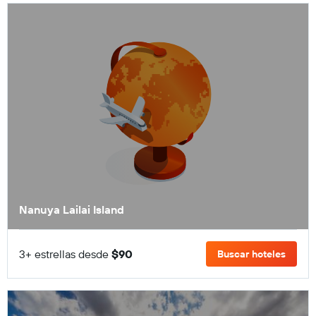
Nanuya Lailai Island
3+ estrellas desde
$90
Buscar hoteles