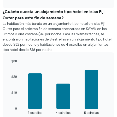
precio
interactive
promedio
chart
de
¿Cuánto cuesta un alojamiento tipo hotel en Islas Fiji
una
Outer para este fin de semana?
habitación
La habitación más barata en un alojamiento tipo hotel en Islas Fiji
para
Outer para el próximo fin de semana encontrada en KAYAK en los
esta
últimos 3 días costaba $16 por noche. Para las mismas fechas, se
noche,
encontraron habitaciones de 3 estrellas en un alojamiento tipo hotel
calculado
desde $22 por noche y habitaciones de 4 estrellas en alojamientos
a
tipo hotel desde $16 por noche.
partir
de
los
$30
últimos
Bar
Chart
3 días
graphic.
chart
with
y
$20
3
agrupado
bars.
por
número
$10
El
de
siguiente
estrellas
gráfico
El
muestra
0
gráfico
3 estrellas
4 estrellas
5 estrellas
el
End
muestra
of