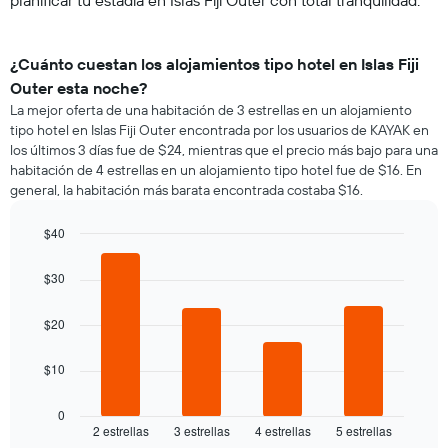
planificar tu estadía en Islas Fiji Outer con total tranquilidad.
¿Cuánto cuestan los alojamientos tipo hotel en Islas Fiji
Outer esta noche?
La mejor oferta de una habitación de 3 estrellas en un alojamiento
tipo hotel en Islas Fiji Outer encontrada por los usuarios de KAYAK en
los últimos 3 días fue de $24, mientras que el precio más bajo para una
habitación de 4 estrellas en un alojamiento tipo hotel fue de $16. En
general, la habitación más barata encontrada costaba $16.
$40
Bar
Chart
graphic.
chart
$30
with
4
bars.
$20
El
$10
siguiente
gráfico
muestra
0
2 estrellas
3 estrellas
4 estrellas
5 estrellas
el
End
of