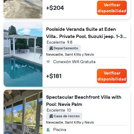
Verificar
+$204
disponibilidad
Poolside Veranda Suite at Eden
Villa.. Private Pool, Suzuki jeep. 1-3
Excelente
9.8
Guests.
Departamento
Newcastle, Saint Kitts y Nevis
Conexión Wifi Gratuita
Verificar
+$181
disponibilidad
Spectacular Beachfront Villa with
Pool: Nevis Palm
Excelente
10
Casa de recreo
Newcastle, Saint Kitts y Nevis
Piscina