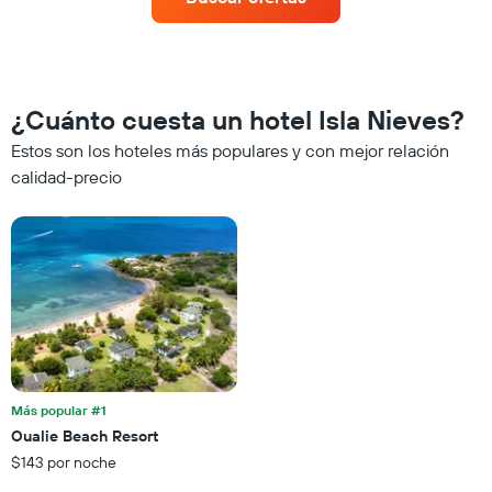
habitación
para
esta
noche,
calculado
a
¿Cuánto cuesta un hotel Isla Nieves?
partir
Estos son los hoteles más populares y con mejor relación
de
los
calidad-precio
últimos
3 días
y
agrupado
por
número
de
estrellas
El
gráfico
muestra
Más popular #1
1
Oualie Beach Resort
eje
$143 por noche
X
que