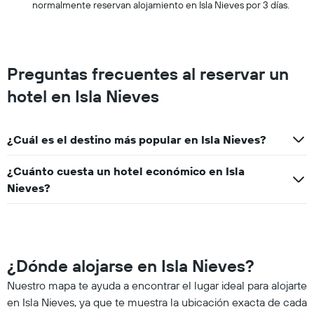
esta
normalmente reservan alojamiento en Isla Nieves por 3 días.
noche,
calculado
a
partir
de
Preguntas frecuentes al reservar un
los
hotel en Isla Nieves
últimos
3 días
¿Cuál es el destino más popular en Isla Nieves?
¿Cuánto cuesta un hotel económico en Isla
Nieves?
¿Dónde alojarse en Isla Nieves?
Nuestro mapa te ayuda a encontrar el lugar ideal para alojarte
en Isla Nieves, ya que te muestra la ubicación exacta de cada