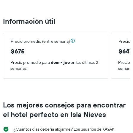
indica
las
categorías
Información útil
de
los
hoteles
por
Precio promedio (entre semana)
Precio 
estrellas.
El
$675
$647
gráfico
muestra
Precio promedio para
dom - jue
en las últimas 2
Precio 
1
semanas.
semana
eje
X
que
indica
el
precio
Los mejores consejos para encontrar
promedio
de
el hotel perfecto en Isla Nieves
una
habitación
para
¿Cuántos días debería alojarme? Los usuarios de KAYAK