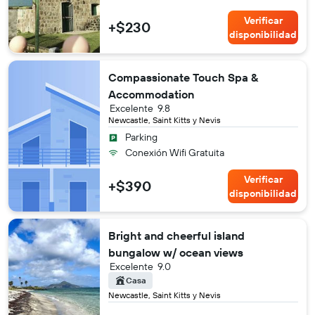
Verificar
+$230
disponibilidad
Compassionate Touch Spa &
Accommodation
Excelente
9.8
Newcastle, Saint Kitts y Nevis
Parking
Conexión Wifi Gratuita
Verificar
+$390
disponibilidad
Bright and cheerful island
bungalow w/ ocean views
Excelente
9.0
Casa
Newcastle, Saint Kitts y Nevis