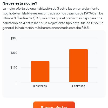
Nieves esta noche?
La mejor oferta de una habitación de 3 estrellas en un alojamiento
tipo hotel en Isla Nieves encontrada por los usuarios de KAYAK en los
últimos 3 días fue de $145, mientras que el precio más bajo para una
habitación de 4 estrellas en un alojamiento tipo hotel fue de $227. En
general, la habitación más barata encontrada costaba $145.
$300
Bar
Chart
graphic.
chart
with
$200
2
bars.
$100
El
siguiente
gráfico
muestra
0
3 estrellas
4 estrellas
el
End
of
precio
interactive
promedio
chart
de
una
Buscar ofertas