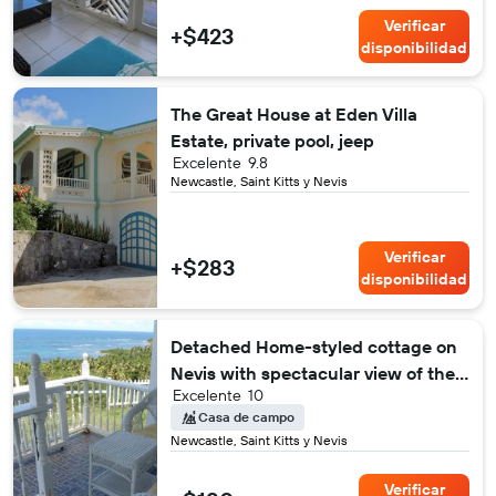
Verificar
+$423
disponibilidad
The Great House at Eden Villa
Estate, private pool, jeep
Excelente
9.8
Newcastle, Saint Kitts y Nevis
Verificar
+$283
disponibilidad
Detached Home-styled cottage on
Nevis with spectacular view of the
Excelente
10
Caribbean Sea
Casa de campo
Newcastle, Saint Kitts y Nevis
Verificar