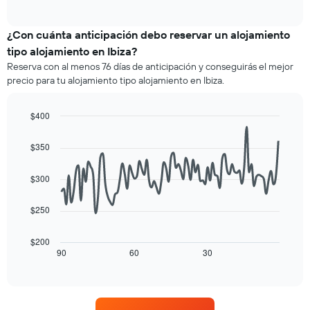
of
precio
interactive
1
promedio
chart
eje
de
¿Con cuánta anticipación debo reservar un alojamiento
X
una
tipo alojamiento en Ibiza?
que
habitación
indica
Reserva con al menos 76 días de anticipación y conseguirás el mejor
para
las
precio para tu alojamiento tipo alojamiento en Ibiza.
este
categorías
fin
de
de
$400
los
semana,
hoteles
Line
Chart
calculado
graphic.
chart
por
$350
a
with
estrellas.
90
partir
El
data
de
$300
gráfico
points.
los
muestra
últimos
1
$250
El
3 días
eje
siguiente
y
X
cuadro
$200
agrupado
que
muestra
90
60
30
End
por
indica
of
cómo
número
interactive
el
varía
chart
de
precio
el
estrellas
promedio
precio
El