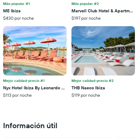
de
precio
Más popular #1
Más popular #2
días
promedio
ME Ibiza
Marvell Club Hotel & Apartment
que
de
faltan
$430 por noche
$197 por noche
una
para
habitación
la
para
estadía
este
El
fin
gráfico
de
muestra
semana,
1
calculado
eje
a
Y
partir
que
de
Mejor calidad-precio #1
Mejor calidad-precio #2
indica
los
el
Nyx Hotel Ibiza By Leonardo Hotels-Adults Only
THB Naeco Ibiza
últimos
precio
$113 por noche
$119 por noche
3 días.
promedio
de
una
habitación
Información útil