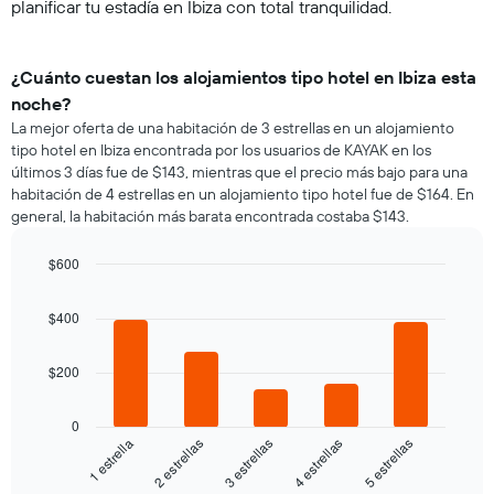
planificar tu estadía en Ibiza con total tranquilidad.
¿Cuánto cuestan los alojamientos tipo hotel en Ibiza esta
noche?
La mejor oferta de una habitación de 3 estrellas en un alojamiento
tipo hotel en Ibiza encontrada por los usuarios de KAYAK en los
últimos 3 días fue de $143, mientras que el precio más bajo para una
habitación de 4 estrellas en un alojamiento tipo hotel fue de $164. En
general, la habitación más barata encontrada costaba $143.
$600
Bar
Chart
graphic.
chart
$400
with
5
bars.
$200
El
siguiente
0
gráfico
3 estrellas
5 estrellas
2 estrellas
4 estrellas
1 estrella
muestra
el
End