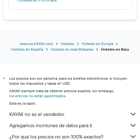
Hoteles en Portinatx
Hoteles en Sant Carles de Peralta
Hoteles en Santa Gertrudis de Fruitera
Hoteles en San Rafael de Sa Creu
Hoteles en Santa Inés de Corona
Hoteles en Nuestra Señora de Jesús
www.es.KAYAK.com
Hoteles
Hoteles en Europa
Hoteles en España
Hoteles en Islas Baleares
Hoteles en Ibiza
Los precios son por persona, para los boletos electrónicos, e incluyen
*
todos los impuestos y tasas en USD.
KAYAK siempre trata de obtener precios exactos, sin embargo,
los precios no están garantizados
.
Esta es la razón:
KAYAK no es el vendedor.
Agregamos montones de datos para ti
¿Por qué los precios no son 100% exactos?