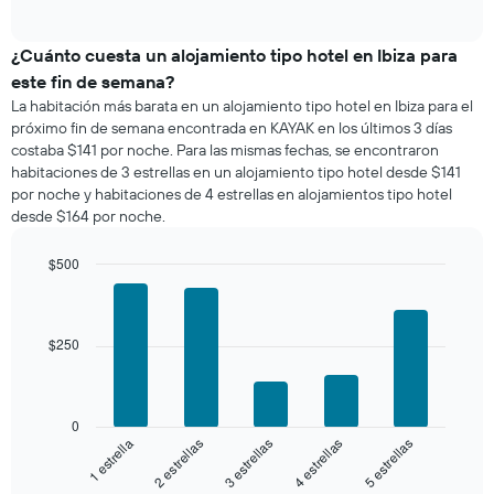
of
precio
interactive
promedio
chart
de
¿Cuánto cuesta un alojamiento tipo hotel en Ibiza para
una
este fin de semana?
habitación
La habitación más barata en un alojamiento tipo hotel en Ibiza para el
para
próximo fin de semana encontrada en KAYAK en los últimos 3 días
esta
costaba $141 por noche. Para las mismas fechas, se encontraron
noche,
habitaciones de 3 estrellas en un alojamiento tipo hotel desde $141
calculado
por noche y habitaciones de 4 estrellas en alojamientos tipo hotel
a
desde $164 por noche.
partir
de
los
$500
últimos
Bar
Chart
3 días
graphic.
chart
with
y
5
$250
agrupado
bars.
por
número
El
de
siguiente
0
estrellas
gráfico
3 estrellas
5 estrellas
2 estrellas
4 estrellas
1 estrella
El
muestra
gráfico
el
End
muestra