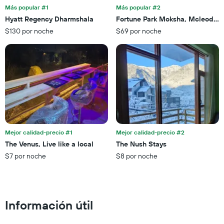
que
de
Más popular #1
Más popular #2
faltan
una
Hyatt Regency Dharmshala
Fortune Park Moksha, Mcleodgan
para
habitación
$130 por noche
$69 por noche
la
para
estadía
este
El
fin
gráfico
de
muestra
semana,
1
calculado
eje
a
Y
partir
que
de
indica
los
el
últimos
Mejor calidad-precio #1
Mejor calidad-precio #2
precio
3 días.
The Venus, Live like a local
The Nush Stays
promedio
$7 por noche
$8 por noche
de
una
habitación
Información útil