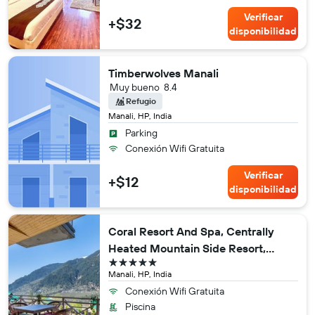
Verificar
+$32
disponibilidad
Timberwolves Manali
Muy bueno
8.4
Refugio
Manali, HP, India
Parking
Conexión Wifi Gratuita
Verificar
+$12
disponibilidad
Coral Resort And Spa, Centrally
Heated Mountain Side Resort,
5 estrellas
Manali
Manali, HP, India
Conexión Wifi Gratuita
Piscina