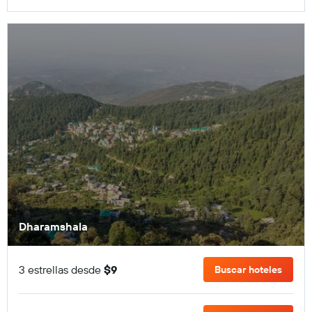
Dharamshala
3 estrellas desde
$9
Buscar hoteles