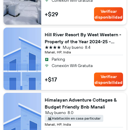
Conexión Wifi Gratuita
Verificar
+$29
disponibilidad
Hill River Resort By West Western -
Property of the Year 2024-25 -
4 estrellas
Muy bueno
8.4
Central Heated & Air Cooled, Near
Manali, HP, India
Mall Road
Parking
Conexión Wifi Gratuita
Verificar
+$17
disponibilidad
Himalayan Adventure Cottages &
Budget Friendly Bnb Manali
Muy bueno
8.0
Habitación en casa particular
Manali, HP, India