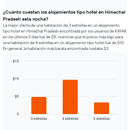
los
interactive
muestra
chart
meses.
el
¿Cuánto cuestan los alojamientos tipo hotel en Himachal
El
precio
gráfico
Pradesh esta noche?
promedio
muestra
La mejor oferta de una habitación de 3 estrellas en un alojamiento
de
1
tipo hotel en Himachal Pradesh encontrada por los usuarios de KAYAK
una
eje
en los últimos 3 días fue de $5, mientras que el precio más bajo para
habitación
Y
una habitación de 4 estrellas en un alojamiento tipo hotel fue de $10.
por
que
En general, la habitación más barata encontrada costaba $3.
cada
indica
día
el
de
$15
precio
la
Bar
promedio
Chart
semana
graphic.
chart
de
El
with
$10
una
3
gráfico
habitación
bars.
muestra
1
$5
El
eje
siguiente
X
gráfico
que
muestra
0
indica
3 estrellas
4 estrellas
5 estrellas
el
End
los
of
precio
días
interactive
promedio
chart