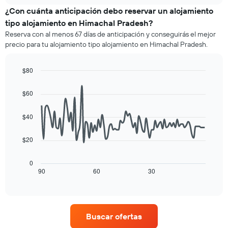
eje
de
¿Con cuánta anticipación debo reservar un alojamiento
X
una
tipo alojamiento en Himachal Pradesh?
que
habitación
indica
Reserva con al menos 67 días de anticipación y conseguirás el mejor
para
las
precio para tu alojamiento tipo alojamiento en Himachal Pradesh.
este
categorías
fin
de
de
$80
los
semana,
hoteles
Line
Chart
calculado
graphic.
chart
por
$60
a
with
estrellas.
90
partir
El
data
de
$40
gráfico
points.
los
muestra
últimos
1
$20
El
3 días
eje
siguiente
y
X
cuadro
0
agrupado
que
muestra
90
60
30
End
por
indica
of
cómo
número
interactive
el
varía
chart
de
precio
el
estrellas
promedio
precio
El
Buscar ofertas
de
de
gráfico
una