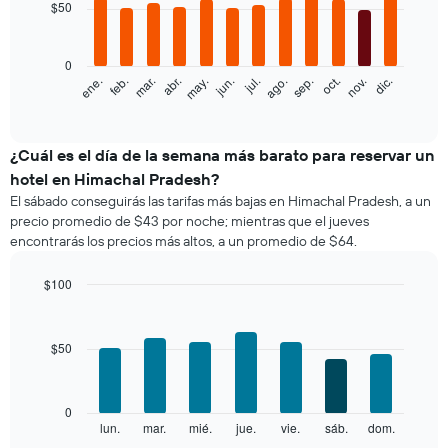
with
$50
12
bars.
0
El
feb.
may.
ago.
nov.
ene.
abr.
jul.
oct.
mar.
jun.
sep.
dic.
siguiente
End
of
gráfico
interactive
muestra
chart
el
¿Cuál es el día de la semana más barato para reservar un
precio
hotel en Himachal Pradesh?
promedio
El sábado conseguirás las tarifas más bajas en Himachal Pradesh, a un
de
precio promedio de $43 por noche; mientras que el jueves
una
encontrarás los precios más altos, a un promedio de $64.
habitación
por
mes
$100
El
Bar
Chart
gráfico
graphic.
chart
with
muestra
$50
7
1
bars.
eje
X
El
0
que
siguiente
lun.
mar.
mié.
jue.
vie.
sáb.
dom.
End
indica
of
gráfico