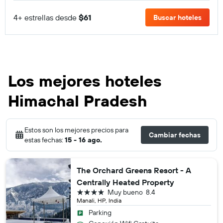
4+ estrellas desde
$61
Buscar hoteles
Los mejores hoteles
Himachal Pradesh
Estos son los mejores precios para
Cambiar fechas
estas fechas:
15 - 16 ago.
The Orchard Greens Resort - A
Centrally Heated Property
4 estrellas
Muy bueno
8.4
Manali, HP, India
Parking