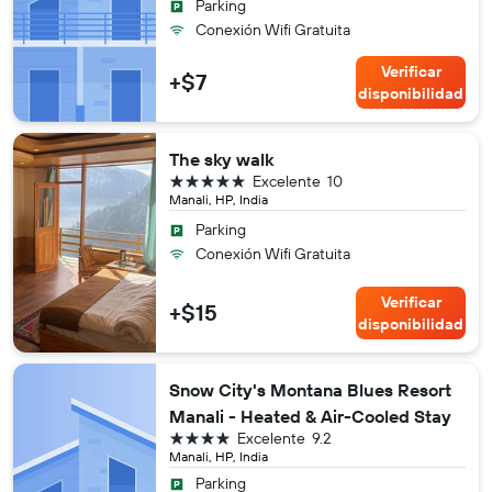
Parking
Conexión Wifi Gratuita
Verificar
+$7
disponibilidad
The sky walk
5 estrellas
Excelente
10
Manali, HP, India
Parking
Conexión Wifi Gratuita
Verificar
+$15
disponibilidad
Snow City's Montana Blues Resort
Manali - Heated & Air-Cooled Stay
4 estrellas
Excelente
9.2
Manali, HP, India
Parking