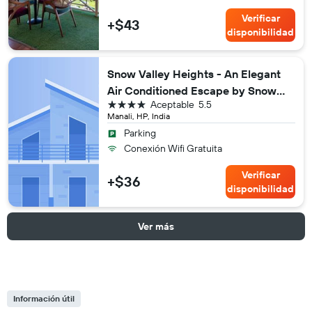
Verificar
+$43
disponibilidad
Snow Valley Heights - An Elegant
Air Conditioned Escape by Snow
4 estrellas
Aceptable
5.5
Valley Resorts
Manali, HP, India
Parking
Conexión Wifi Gratuita
Verificar
+$36
disponibilidad
Ver más
Información útil