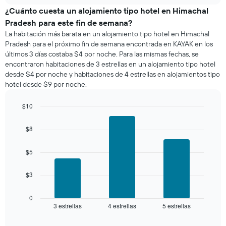
de
de
¿Cuánto cuesta un alojamiento tipo hotel en Himachal
la
una
semana.
Pradesh para este fin de semana?
habitación
El
La habitación más barata en un alojamiento tipo hotel en Himachal
para
gráfico
Pradesh para el próximo fin de semana encontrada en KAYAK en los
esta
muestra
últimos 3 días costaba $4 por noche. Para las mismas fechas, se
noche,
1
encontraron habitaciones de 3 estrellas en un alojamiento tipo hotel
calculado
eje
desde $4 por noche y habitaciones de 4 estrellas en alojamientos tipo
a
Y
hotel desde $9 por noche.
partir
que
de
indica
los
$10
el
últimos
Bar
precio
Chart
3 días
graphic.
chart
promedio
$8
with
y
de
3
agrupado
una
bars.
$5
por
habitación
número
El
de
$3
siguiente
estrellas
gráfico
El
muestra
0
gráfico
3 estrellas
4 estrellas
5 estrellas
el
End
muestra
of
precio
interactive
1
promedio
chart