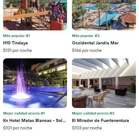
X
indica
que
la
indica
cantidad
el
de
precio
días
promedio
que
de
Más popular #1
Más popular #2
faltan
una
H10 Tindaya
Occidental Jandía Mar
para
habitación
$131 por noche
$166 por noche
la
para
estadía
este
El
fin
gráfico
de
muestra
semana,
1
calculado
eje
a
Y
partir
que
de
indica
los
el
últimos
Mejor calidad-precio #1
Mejor calidad-precio #2
precio
3 días.
Kn Hotel Matas Blancas - Solo Adultos
El Mirador de Fuerteventura
promedio
$101 por noche
$103 por noche
de
una