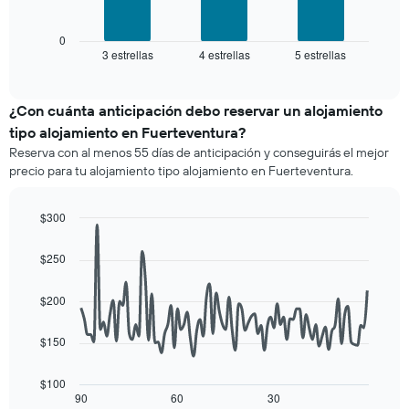
siguiente
estrellas
gráfico
El
muestra
0
gráfico
3 estrellas
4 estrellas
5 estrellas
el
End
muestra
of
precio
interactive
1
promedio
chart
eje
de
¿Con cuánta anticipación debo reservar un alojamiento
X
una
tipo alojamiento en Fuerteventura?
que
habitación
indica
Reserva con al menos 55 días de anticipación y conseguirás el mejor
para
las
precio para tu alojamiento tipo alojamiento en Fuerteventura.
este
categorías
fin
de
de
$300
los
semana,
hoteles
Line
Chart
calculado
graphic.
chart
por
$250
a
with
estrellas.
90
partir
El
data
de
$200
gráfico
points.
los
muestra
últimos
1
$150
El
3 días
eje
siguiente
y
X
cuadro
$100
agrupado
que
muestra
90
60
30
End
por