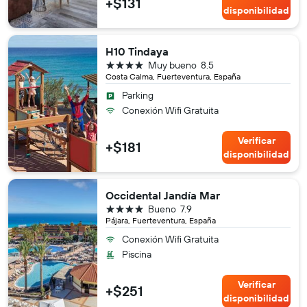
+$131
disponibilidad
H10 Tindaya
4 estrellas
Muy bueno
8.5
Costa Calma, Fuerteventura, España
Parking
Conexión Wifi Gratuita
Verificar
+$181
disponibilidad
Occidental Jandía Mar
4 estrellas
Bueno
7.9
Pájara, Fuerteventura, España
Conexión Wifi Gratuita
Piscina
Verificar
+$251
disponibilidad