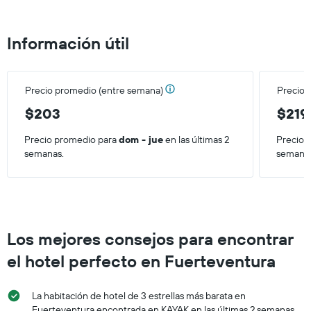
habitación
Información útil
Precio promedio (entre semana)
Precio 
$203
$219
Precio promedio para
dom - jue
en las últimas 2
Precio 
semanas.
semana
Los mejores consejos para encontrar
el hotel perfecto en Fuerteventura
La habitación de hotel de 3 estrellas más barata en
Fuerteventura encontrada en KAYAK en las últimas 2 semanas