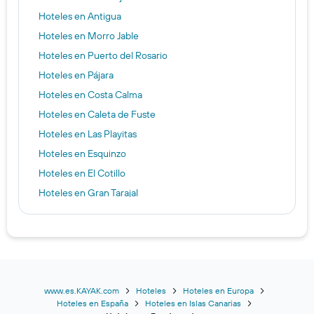
Hoteles en Antigua
Hoteles en Morro Jable
Hoteles en Puerto del Rosario
Hoteles en Pájara
Hoteles en Costa Calma
Hoteles en Caleta de Fuste
Hoteles en Las Playitas
Hoteles en Esquinzo
Hoteles en El Cotillo
Hoteles en Gran Tarajal
Hoteles en Jandía
Hoteles en Lajares
Hoteles en Villaverde
Hoteles en La Oliva
Hoteles en Tarajalejo
www.es.KAYAK.com
Hoteles
Hoteles en Europa
Hoteles en España
Hoteles en Islas Canarias
Hoteles en Tuineje