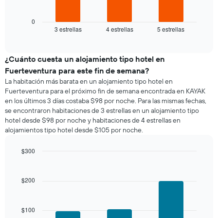
siguiente
gráfico
muestra
0
3 estrellas
4 estrellas
5 estrellas
el
End
of
precio
interactive
promedio
chart
de
¿Cuánto cuesta un alojamiento tipo hotel en
una
Fuerteventura para este fin de semana?
habitación
La habitación más barata en un alojamiento tipo hotel en
para
Fuerteventura para el próximo fin de semana encontrada en KAYAK
esta
en los últimos 3 días costaba $98 por noche. Para las mismas fechas,
noche,
se encontraron habitaciones de 3 estrellas en un alojamiento tipo
calculado
hotel desde $98 por noche y habitaciones de 4 estrellas en
a
alojamientos tipo hotel desde $105 por noche.
partir
de
los
$300
últimos
Bar
Chart
3 días
graphic.
chart
with
y
$200
3
agrupado
bars.
por
número
$100
El
de