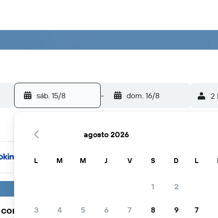
sáb. 15/8
-
dom. 16/8
2 
agosto 2026
L
M
M
J
V
S
D
L
1
2
a comunidad viajera elige KAYAK
3
4
5
6
7
8
9
7