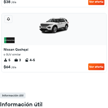
$38
Ver oferta
/día
Nissan Qashqai
o SUV similar
5
3
4-5
$64
Ver oferta
/día
Información útil
Información útil