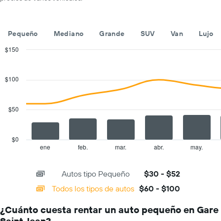
que
de
indica
renta
las
por
empresas
día.
Pequeño
Mediano
Grande
SUV
Van
Lujo
de
renta
$150
de
Combination
Chart
autos.
graphic.
chart
with
El
$100
2
gráfico
data
muestra
series.
1
$50
eje
The
Y
chart
que
has
$0
indica
1
ene
feb.
mar.
abr.
may.
End
el
of
X
precio
interactive
axis
chart
más
Autos tipo Pequeño
$30 - $52
displaying
barato
categories.
Todos los tipos de autos
$60 - $100
de
Range:
un
14
auto
¿Cuánto cuesta rentar un auto pequeño en Gare
categories.
de
Saint Jean?