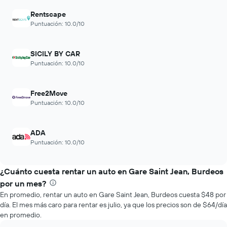
medida
Rentscape
que
Puntuación: 10.0/10
se
acerca
la
SICILY BY CAR
fecha
Puntuación: 10.0/10
de
la
reserva.
El
Free2Move
gráfico
Puntuación: 10.0/10
muestra
1
eje
ADA
X
Puntuación: 10.0/10
que
indica
la
¿Cuánto cuesta rentar un auto en Gare Saint Jean, Burdeos
cantidad
por un mes?
de
En promedio, rentar un auto en Gare Saint Jean, Burdeos cuesta $48 por
días
día. El mes más caro para rentar es julio, ya que los precios son de $64/día
previos
en promedio.
a