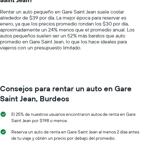
The
renta
chart
por
Rentar un auto pequeño en Gare Saint Jean suele costar
has
empresa.
alrededor de $39 por día. La mejor época para reservar es
1
enero, ya que los precios promedio rondan los $30 por día,
Y
aproximadamente un 24% menos que el promedio anual. Los
axis
autos pequeños suelen ser un 52% más baratos que auto
displaying
promedio en Gare Saint Jean, lo que los hace ideales para
values.
viajeros con un presupuesto limitado.
Range:
0
to
150.
Consejos para rentar un auto en Gare
Saint Jean, Burdeos
El 25% de nuestros usuarios encontraron autos de renta en Gare
Saint Jean por $198 o menos.
Reserva un auto de renta en Gare Saint Jean al menos 2 días antes
de tu viaje y obtén un precio por debajo del promedio.