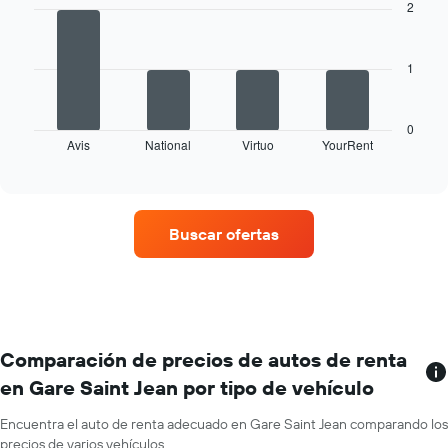
with
2
4
1
bars.
eje
X
1
El
que
siguiente
indica
gráfico
los
muestra
0
meses
Avis
National
Virtuo
YourRent
las
End
del
of
cuatro
año.
interactive
empresas
chart
El
de
gráfico
renta
muestra
Buscar ofertas
de
1
autos
eje
con
Y
más
que
sucursales.
indica
El
el
gráfico
Comparación de precios de autos de renta
precio
muestra
promedio
en Gare Saint Jean por tipo de vehículo
1
de
eje
un
Encuentra el auto de renta adecuado en Gare Saint Jean comparando los
X
auto
precios de varios vehículos.