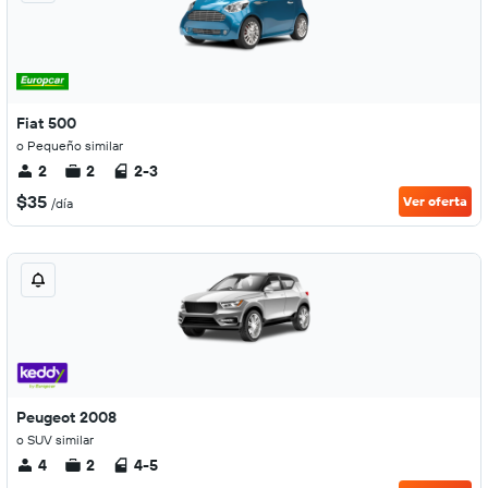
Fiat 500
o Pequeño similar
2
2
2-3
$35
Ver oferta
/día
Peugeot 2008
o SUV similar
4
2
4-5