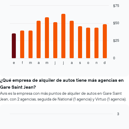
la
$75
reserva.
El
Bar
Chart
graphic.
chart
gráfico
with
muestra
$50
12
1
bars.
eje
Y
$25
El
que
siguiente
indica
gráfico
el
muestra
0
precio
e
f
m
a
m
j
j
a
s
o
n
d
el
End
promedio
of
precio
interactive
de
promedio
chart
un
de
¿Qué empresa de alquiler de autos tiene más agencias en
auto
un
Gare Saint Jean?
de
auto
Avis es la empresa con más puntos de alquiler de autos en Gare Saint
renta.
de
Jean, con 2 agencias, seguida de National (1 agencia) y Virtuo (1 agencia).
renta
por
mes.
3
El
Bar
Chart
gráfico
graphic.
chart
muestra