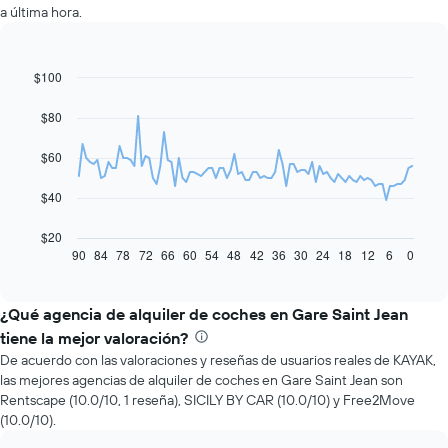
a última hora.
$100
Line
Chart
graphic.
chart
with
$80
91
data
$60
points.
El
$40
siguiente
gráfico
$20
muestra
90
84
78
72
66
60
54
48
42
36
30
24
18
12
6
0
End
of
cómo
interactive
varía
chart
el
¿Qué agencia de alquiler de coches en Gare Saint Jean
precio
tiene la mejor valoración?
de
De acuerdo con las valoraciones y reseñas de usuarios reales de KAYAK,
un
las mejores agencias de alquiler de coches en Gare Saint Jean son
auto
Rentscape (10.0/10, 1 reseña), SICILY BY CAR (10.0/10) y Free2Move
de
(10.0/10).
renta
a