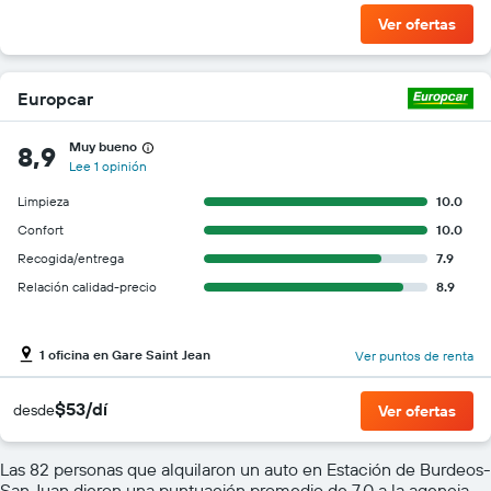
Ver ofertas
Europcar
Muy bueno
8,9
Lee 1 opinión
Limpieza
10.0
Confort
10.0
Recogida/entrega
7.9
Relación calidad-precio
8.9
1 oficina en Gare Saint Jean
Ver puntos de renta
$53/dí
desde
Ver ofertas
Las 82 personas que alquilaron un auto en Estación de Burdeos-
San Juan dieron una puntuación promedio de 7,0 a la agencia