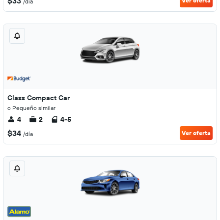
$33
Ver oferta
/día
Class Compact Car
o Pequeño similar
4
2
4-5
$34
Ver oferta
/día