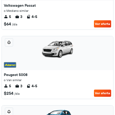
Volkswagen Passat
o Mediano similar
5
3
4-5
$64
Ver oferta
/día
Peugeot 5008
o Van similar
5
3
4-5
$254
Ver oferta
/día