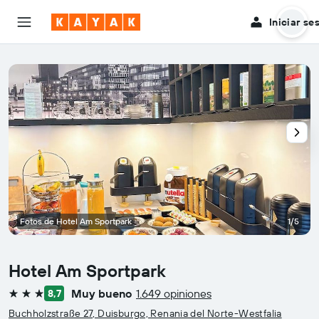
Iniciar se
Fotos de Hotel Am Sportpark
1/5
Hotel Am Sportpark
Muy bueno
1.649 opiniones
8,7
3 estrellas
Buchholzstraße 27, Duisburgo, Renania del Norte-Westfalia