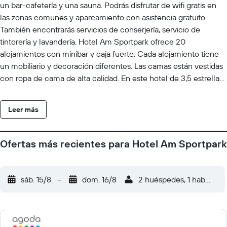
un bar-cafetería y una sauna. Podrás disfrutar de wifi gratis en
las zonas comunes y aparcamiento con asistencia gratuito.
También encontrarás servicios de conserjería, servicio de
tintorería y lavandería. Hotel Am Sportpark ofrece 20
alojamientos con minibar y caja fuerte. Cada alojamiento tiene
un mobiliario y decoración diferentes. Las camas están vestidas
con ropa de cama de alta calidad. En este hotel de 3,5 estrellas,
los alojamientos incluyen cocina con frigorífico, placa de cocina,
microondas y utensilios de cocina. Los baños están equipados
Leer más
con ducha con cabezal de ducha tipo lluvia, zapatillas, artículos
de higiene personal gratuitos y secador de pelo. Este hotel en
Duisburgo ofrece acceso a Internet wifi gratis. Los servicios para
Ofertas más recientes para Hotel Am Sportpark
las personas de negocios incluyen teléfono; las llamadas
locales y de larga distancia son gratuitas (pueden existir
restricciones). Las habitaciones también incluyen botella de
sáb. 15/8
-
dom. 16/8
2 huéspedes, 1 habitació
agua gratuita y ventilador portátil. Es posible solicitar juegos de
cama hipoalergénicos y tabla de planchar con plancha. Se
ofrece servicio de limpieza todos los días. Los servicios de ocio y
esparcimiento en este hotel incluyen una piscina cubierta y