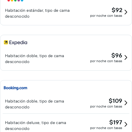
sauna. Se pueden practicar las actividades de ocio y
$92
Habitación estándar, tipo de cama
esparcimiento que se indican más abajo en las instalaciones o
por noche con tasas
desconocido
cerca del alojamiento (es posible que se aplique un recargo).
$96
Habitación doble, tipo de cama
por noche con tasas
desconocido
$109
Habitación doble, tipo de cama
por noche con tasas
desconocido
$197
Habitación deluxe, tipo de cama
por noche con tasas
desconocido