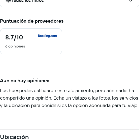
Todos los filtros
Puntuación de proveedores
8.7
/10
8.7
de
6 opiniones
10
Aún no hay opiniones
Los huéspedes calificaron este alojamiento, pero aún nadie ha
compartido una opinión. Echa un vistazo a las fotos, los servicios
y la ubicación para decidir si es la opción adecuada para tu viaje.
Ubicación