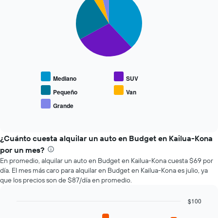
graphic.
chart
que
with
se
5
slices.
acerca
la
El
fecha
siguiente
de
gráfico
la
muestra
reserva.
Mediano
SUV
el
El
precio
gráfico
Pequeño
Van
promedio
muestra
Grande
End
de
1
of
los
eje
interactive
tipos
chart
X
de
¿Cuánto cuesta alquilar un auto en Budget en Kailua-Kona
que
autos
indica
por un mes?
más
la
En promedio, alquilar un auto en Budget en Kailua-Kona cuesta $69 por
populares.
cantidad
día. El mes más caro para alquilar en Budget en Kailua-Kona es julio, ya
de
que los precios son de $87/día en promedio.
días
previos
$100
a
Bar
la
Chart
graphic.