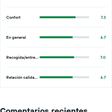
Confort
7.3
En general
6.7
Recogida/entrega
7.0
Relación calidad-precio
6.7
Comentarios recientes