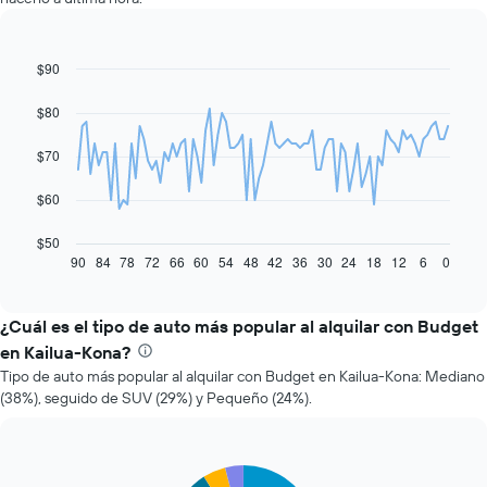
$90
Line
Chart
graphic.
chart
with
$80
91
data
$70
points.
El
$60
siguiente
gráfico
$50
muestra
90
84
78
72
66
60
54
48
42
36
30
24
18
12
6
0
End
of
cómo
interactive
varía
chart
el
¿Cuál es el tipo de auto más popular al alquilar con Budget
precio
en Kailua-Kona?
de
Tipo de auto más popular al alquilar con Budget en Kailua-Kona: Mediano
un
(38%), seguido de SUV (29%) y Pequeño (24%).
auto
de
renta
a
Pie
Chart
medida