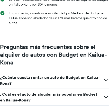
X
en Kailua-Kona por $54 o menos
que
indica
En promedio, los autos de alquiler de tipo Mediano de Budget en
los
Kailua-Kona son alrededor de un 17% más baratos que otro tipo de
meses
autos.
del
año.
El
gráfico
muestra
Preguntas más frecuentes sobre el
1
eje
alquiler de autos con Budget en Kailua-
Y
que
Kona
indica
el
precio
¿Cuánto cuesta rentar un auto de Budget en Kailua-
promedio
Kona?
de
un
auto
¿Cuál es el auto de alquiler más popular en Budget
de
en Kailua-Kona?
renta
por