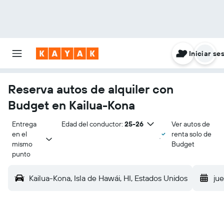
Iniciar se
Reserva autos de alquiler con
Budget en Kailua-Kona
Entrega 
Edad del conductor:
25-26
Ver autos de
en el 
renta solo de
mismo 
Budget
punto
Kailua-Kona, Isla de Hawái, HI, Estados Unidos
jue