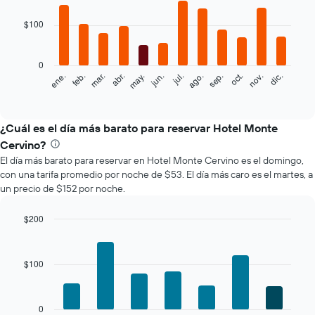
graphic.
chart
with
$100
12
bars.
0
El
feb.
may.
ago.
nov.
mar.
jun.
sep.
dic.
ene.
abr.
jul.
oct.
siguiente
End
of
gráfico
interactive
muestra
chart
el
¿Cuál es el día más barato para reservar Hotel Monte
precio
Cervino?
promedio
El día más barato para reservar en Hotel Monte Cervino es el domingo,
de
con una tarifa promedio por noche de $53. El día más caro es el martes, a
una
un precio de $152 por noche.
habitación
por
mes
$200
El
Bar
Chart
gráfico
graphic.
chart
with
muestra
$100
7
1
bars.
eje
X
El
0
que