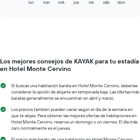
siguiente
lun.
mar.
mié.
jue.
vie.
sáb.
dom.
End
indica
of
gráfico
los
interactive
muestra
chart
meses.
el
El
precio
gráfico
promedio
muestra
de
1
una
eje
habitación
Y
por
que
Los mejores consejos de KAYAK para tu estadía
cada
indica
día
en Hotel Monte Cervino
el
de
precio
la
promedio
semana
Si buscas una habitación barata en Hotel Monte Cervino, deberías
de
El
considerar la opción de alojarte en temporada baja. Las ofertas más
una
gráfico
baratas generalmente se encuentran en abril y marzo.
habitación
muestra
1
Los precios también pueden variar según el día de la semana en
eje
que te alojes. Para obtener las mejores ofertas de habitaciones en
X
Hotel Monte Cervino, reserva un domingo o un viernes. El día más
que
caro normalmente es el jueves.
indica
los
El precio más barato de una habitación en Hotel Monte Cervino