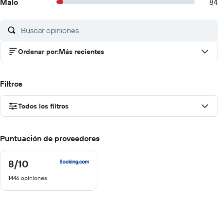
Malo
84
Ordenar por
:
Más recientes
Filtros
Todos los filtros
Puntuación de proveedores
8
/10
8
de
1446 opiniones
10