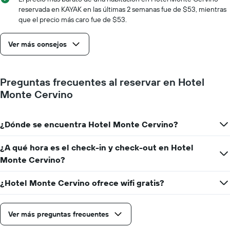
días
reservada en KAYAK en las últimas 2 semanas fue de $53, mientras
de
que el precio más caro fue de $53.
la
semana.
Ver más consejos
El
gráfico
muestra
1
Preguntas frecuentes al reservar en Hotel
eje
Monte Cervino
Y
que
indica
¿Dónde se encuentra Hotel Monte Cervino?
el
precio
promedio
¿A qué hora es el check-in y check-out en Hotel
de
Monte Cervino?
una
habitación
¿Hotel Monte Cervino ofrece wifi gratis?
Ver más preguntas frecuentes