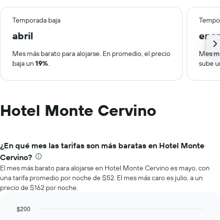
Temporada baja
Tempor
abril
ene
Mes más barato para alojarse. En promedio, el precio
Mes má
baja un
19%
.
sube 
Hotel Monte Cervino
¿En qué mes las tarifas son más baratas en Hotel Monte
Cervino?
El mes más barato para alojarse en Hotel Monte Cervino es mayo, con
una tarifa promedio por noche de $52. El mes más caro es julio, a un
precio de $162 por noche.
$200
Bar
Chart