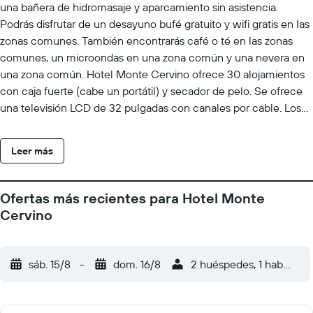
una bañera de hidromasaje y aparcamiento sin asistencia.
Podrás disfrutar de un desayuno bufé gratuito y wifi gratis en las
zonas comunes. También encontrarás café o té en las zonas
comunes, un microondas en una zona común y una nevera en
una zona común. Hotel Monte Cervino ofrece 30 alojamientos
con caja fuerte (cabe un portátil) y secador de pelo. Se ofrece
una televisión LCD de 32 pulgadas con canales por cable. Los
baños están equipados con ducha y bañera combinadas y
artículos de higiene personal gratuitos. Se ofrece servicio de
Leer más
limpieza todos los días. En el alojamiento hay piscina cubierta y
bañera de hidromasaje. No se permite la entrada a la piscina y al
hidromasaje de niños menores de 15 años sin la supervisión de
Ofertas más recientes para Hotel Monte
un adulto. Se pueden practicar las actividades de ocio y
Cervino
esparcimiento que se indican más abajo en las instalaciones o
cerca del alojamiento (es posible que se aplique un recargo).
sáb. 15/8
-
dom. 16/8
2 huéspedes, 1 habitació