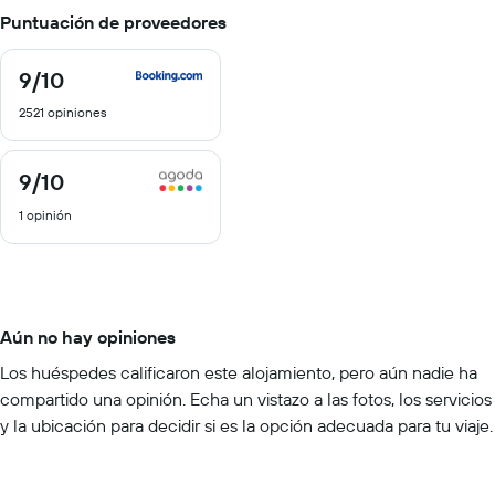
Puntuación de proveedores
9
/10
9
de
2521 opiniones
10
9
/10
9
de
1 opinión
10
Aún no hay opiniones
Los huéspedes calificaron este alojamiento, pero aún nadie ha
compartido una opinión. Echa un vistazo a las fotos, los servicios
y la ubicación para decidir si es la opción adecuada para tu viaje.