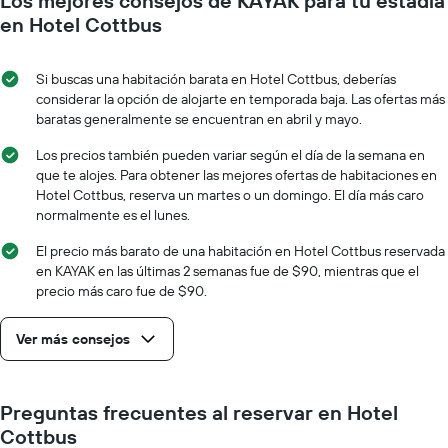
Los mejores consejos de KAYAK para tu estadía
cada
que
día
en Hotel Cottbus
indica
de
el
la
precio
semana
Si buscas una habitación barata en Hotel Cottbus, deberías
promedio
El
considerar la opción de alojarte en temporada baja. Las ofertas más
de
gráfico
baratas generalmente se encuentran en abril y mayo.
una
muestra
habitación
1
Los precios también pueden variar según el día de la semana en
eje
que te alojes. Para obtener las mejores ofertas de habitaciones en
X
Hotel Cottbus, reserva un martes o un domingo. El día más caro
que
normalmente es el lunes.
indica
los
El precio más barato de una habitación en Hotel Cottbus reservada
días
en KAYAK en las últimas 2 semanas fue de $90, mientras que el
de
precio más caro fue de $90.
la
semana.
Ver más consejos
El
gráfico
muestra
1
Preguntas frecuentes al reservar en Hotel
eje
Cottbus
Y