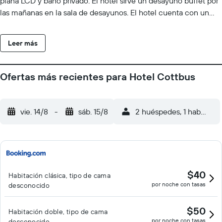
plana LCD y baño privado. El hotel sirve un desayuno buffet por
las mañanas en la sala de desayunos. El hotel cuenta con un
vestíbulo con TV de plasma, ordenadores de uso común y una
sala de juegos con juegos de mesa. El Hotel Cottbus se
Leer más
encuentra a 13 km del aeropuerto de Bariloche y ofrece
aparcamiento por un suplemento (sujeto a disponibilidad).
Ofertas más recientes para Hotel Cottbus
vie. 14/8
-
sáb. 15/8
2 huéspedes, 1 habitació
$40
Habitación clásica, tipo de cama
por noche con tasas
desconocido
$50
Habitación doble, tipo de cama
por noche con tasas
desconocido