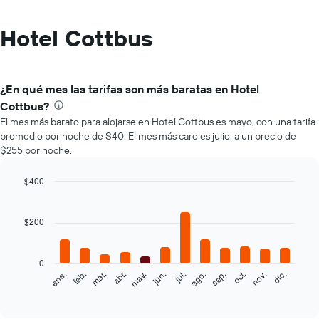
Hotel Cottbus
¿En qué mes las tarifas son más baratas en Hotel
Cottbus?
El mes más barato para alojarse en Hotel Cottbus es mayo, con una tarifa
promedio por noche de $40. El mes más caro es julio, a un precio de
$255 por noche.
$400
Bar
Chart
graphic.
chart
with
$200
12
bars.
0
El
feb.
may.
ago.
nov.
mar.
jun.
sep.
dic.
ene.
abr.
jul.
oct.
siguiente
End
of
gráfico
interactive
muestra
chart