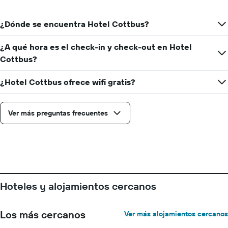
que
indica
¿Dónde se encuentra Hotel Cottbus?
el
precio
promedio
¿A qué hora es el check-in y check-out en Hotel
de
Cottbus?
una
habitación
¿Hotel Cottbus ofrece wifi gratis?
Ver más preguntas frecuentes
Hoteles y alojamientos cercanos
Los más cercanos
Ver más alojamientos cercanos