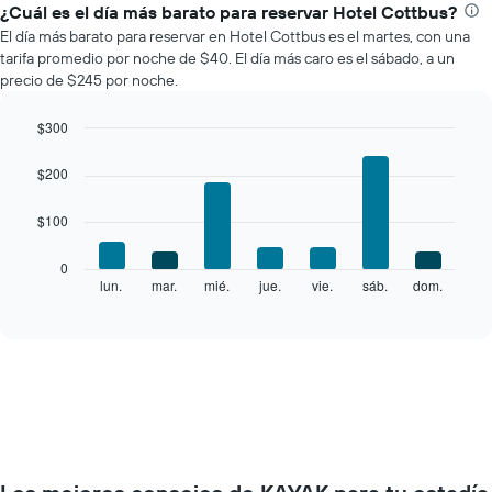
el
¿Cuál es el día más barato para reservar Hotel Cottbus?
precio
El día más barato para reservar en Hotel Cottbus es el martes, con una
promedio
tarifa promedio por noche de $40. El día más caro es el sábado, a un
de
precio de $245 por noche.
una
habitación
$300
por
Bar
mes
Chart
graphic.
chart
El
$200
with
gráfico
7
muestra
$100
bars.
1
eje
El
0
X
siguiente
lun.
mar.
mié.
jue.
vie.
sáb.
dom.
End
que
of
gráfico
interactive
indica
muestra
chart
los
el
meses.
precio
El
promedio
gráfico
de
muestra
una
1
habitación
eje
por
Y