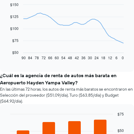
$150
Line
Chart
graphic.
chart
with
$125
91
data
$100
points.
El
$75
siguiente
gráfico
$50
muestra
90
84
78
72
66
60
54
48
42
36
30
24
18
12
6
0
End
of
cómo
interactive
varía
chart
el
¿Cuál es la agencia de renta de autos más barata en
precio
Aeropuerto Hayden Yampa Valley?
de
En las últimas 72 horas, los autos de renta más baratos se encontraron en
un
Selección del proveedor ($51,09/día), Turo ($63,85/día) y Budget
auto
($64,92/día).
de
renta
a
$75
medida
Bar
Chart
que
graphic.
chart
with
$50
se