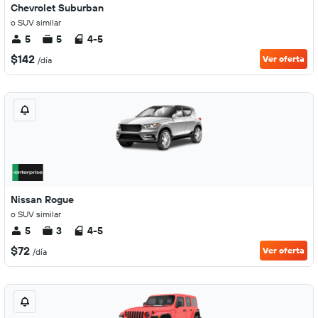
Chevrolet Suburban
o SUV similar
5
5
4-5
$142
Ver oferta
/día
Nissan Rogue
o SUV similar
5
3
4-5
$72
Ver oferta
/día