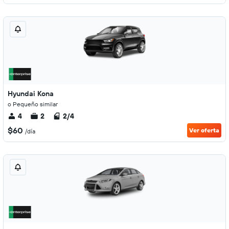
Hyundai Kona
o Pequeño similar
4
2
2/4
$60
Ver oferta
/día