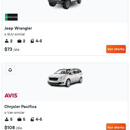
Jeep Wrangler
o SUV similar
2
2
4-5
$73
Ver oferta
/día
Chrysler Pacifica
o Van similar
5
5
4-5
$108
Ver oferta
/día