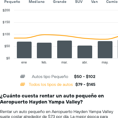
Pequeño
Mediano
Grande
SUV
Van
Camio
renta
de
$200
autos.
Combination
Chart
El
graphic.
chart
$150
gráfico
with
muestra
2
1
data
$100
series.
eje
Y
$50
The
que
chart
indica
has
el
$0
1
precio
ene
feb.
mar.
abr.
may.
End
of
X
más
interactive
axis
barato
chart
Autos tipo Pequeño
$50 - $102
displaying
de
categories.
un
Todos los tipos de autos
$79 - $145
Range:
auto
14
de
¿Cuánto cuesta rentar un auto pequeño en
categories.
renta
Aeropuerto Hayden Yampa Valley?
The
por
chart
empresa.
Rentar un auto pequeño en Aeropuerto Hayden Yampa Valley
has
suele costar alrededor de $73 por día. La mejor época para
1