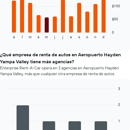
bars.
más
$100
barato
El
de
$50
siguiente
un
gráfico
auto
muestra
de
0
e
f
m
a
m
j
j
a
s
o
n
d
el
End
renta
of
precio
por
interactive
promedio
empresa.
chart
de
¿Qué empresa de renta de autos en Aeropuerto Hayden
un
Yampa Valley tiene más agencias?
auto
Enterprise Rent-A-Car opera en 2 agencias en Aeropuerto Hayden
de
Yampa Valley, más que cualquier otra empresa de renta de autos.
renta
por
mes.
3
El
Bar
Chart
gráfico
graphic.
chart
muestra
with
2
4
1
bars.
eje
X
1
El
que