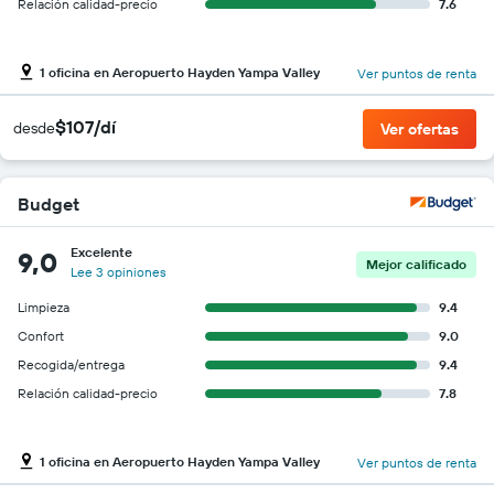
Relación calidad-precio
7.6
1 oficina en Aeropuerto Hayden Yampa Valley
Ver puntos de renta
$107/dí
desde
Ver ofertas
Budget
Excelente
9,0
Mejor calificado
Lee 3 opiniones
Limpieza
9.4
Confort
9.0
Recogida/entrega
9.4
Relación calidad-precio
7.8
1 oficina en Aeropuerto Hayden Yampa Valley
Ver puntos de renta