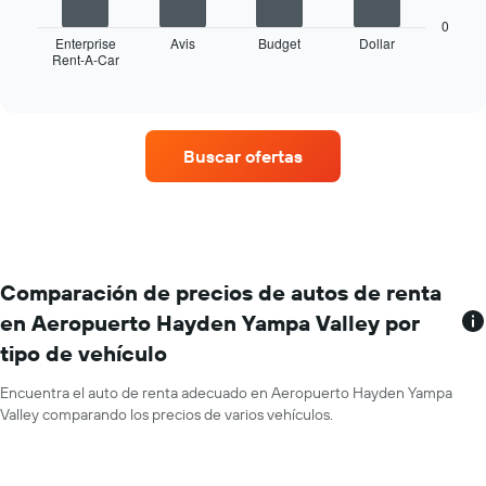
siguiente
indica
gráfico
los
0
muestra
Enterprise
Avis
Budget
Dollar
meses
Rent-A-Car
las
End
del
of
cuatro
año.
interactive
empresas
chart
El
de
gráfico
renta
muestra
Buscar ofertas
de
1
autos
eje
con
Y
más
que
sucursales.
indica
El
el
gráfico
Comparación de precios de autos de renta
precio
muestra
promedio
en Aeropuerto Hayden Yampa Valley por
1
de
tipo de vehículo
eje
un
X
auto
que
Encuentra el auto de renta adecuado en Aeropuerto Hayden Yampa
de
indica
Valley comparando los precios de varios vehículos.
renta
las
por
empresas
día.
de