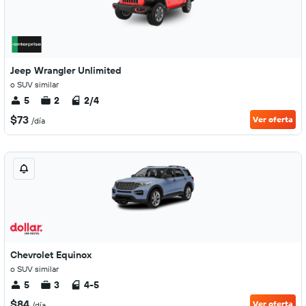
Jeep Wrangler Unlimited
o SUV similar
5
2
2/4
$73
Ver oferta
/día
Chevrolet Equinox
o SUV similar
5
3
4-5
$84
Ver oferta
/día