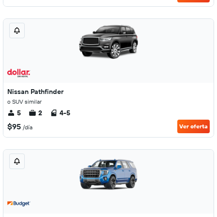
Nissan Pathfinder
o SUV similar
5
2
4-5
$95
Ver oferta
/día