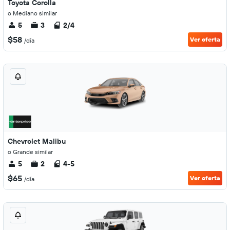
Toyota Corolla
o Mediano similar
5
3
2/4
$58
Ver oferta
/día
Chevrolet Malibu
o Grande similar
5
2
4-5
$65
Ver oferta
/día