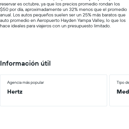
reservar es octubre, ya que los precios promedio rondan los
Y
$50 por día, aproximadamente un 32% menos que el promedio
axis
anual. Los autos pequeños suelen ser un 25% más baratos que
displaying
auto promedio en Aeropuerto Hayden Yampa Valley, lo que los
values.
hace ideales para viajeros con un presupuesto limitado.
Range:
0
to
200.
Información útil
Agencia más popular
Tipo d
Hertz
Med