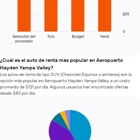
4
acerca
bars.
la
$25
fecha
El
de
siguiente
la
gráfico
0
reserva.
muestra
Selección del
Turo
Budget
Hertz
El
proveedor
las
End
gráfico
of
cuatro
interactive
muestra
empresas
chart
1
de
¿Cuál es el auto de renta más popular en Aeropuerto
eje
renta
Hayden Yampa Valley?
X
de
que
Los autos de renta de tipo SUV (Chevrolet Equinox o similares) son la
autos
indica
opción más popular en Aeropuerto Hayden Yampa Valley, a un costo
más
la
promedio de $121 por día. Algunos usuarios han encontrado ofertas
económicas
cantidad
desde $83 por día.
de
de
las
días
últimas
previos
72
Pie
Chart
a
graphic.
chart
horas.
la
with
El
reserva.
5
gráfico
El
slices.
muestra
gráfico