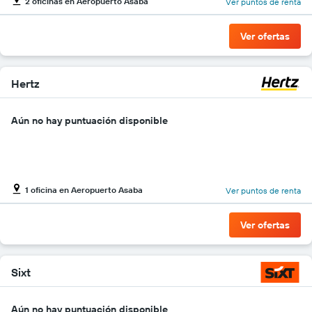
2 oficinas en Aeropuerto Asaba
Ver puntos de renta
gráfico
muestra
1
Ver ofertas
eje
Y
que
indica
Hertz
el
precio
Aún no hay puntuación disponible
más
barato
de
un
auto
de
1 oficina en Aeropuerto Asaba
Ver puntos de renta
renta
por
Ver ofertas
empresa.
Sixt
Aún no hay puntuación disponible