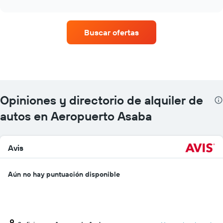
interactive
empresas
chart
de
renta
Buscar ofertas
de
autos
con
más
sucursales.
El
gráfico
Opiniones y directorio de alquiler de
muestra
1
autos en Aeropuerto Asaba
eje
X
que
Avis
indica
las
empresas
Aún no hay puntuación disponible
de
renta
de
autos.
El