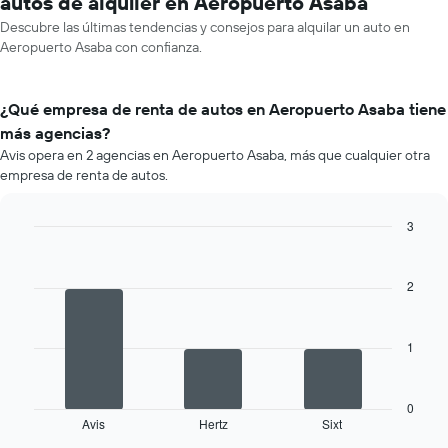
autos de alquiler en Aeropuerto Asaba
Descubre las últimas tendencias y consejos para alquilar un auto en
Aeropuerto Asaba con confianza.
¿Qué empresa de renta de autos en Aeropuerto Asaba tiene
más agencias?
Avis opera en 2 agencias en Aeropuerto Asaba, más que cualquier otra
empresa de renta de autos.
3
Bar
Chart
graphic.
chart
with
2
3
bars.
1
El
siguiente
gráfico
muestra
0
Avis
Hertz
Sixt
las
End
of
cuatro