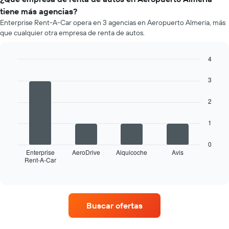
un
empresa.
tiene más agencias?
auto
Enterprise Rent-A-Car opera en 3 agencias en Aeropuerto Almeria, más
de
que cualquier otra empresa de renta de autos.
renta
por
mes.
4
El
Bar
Chart
gráfico
graphic.
chart
3
muestra
with
4
1
2
bars.
eje
X
El
1
que
siguiente
indica
gráfico
los
0
muestra
Enterprise
AeroDrive
Alquicoche
Avis
meses
Rent-A-Car
las
End
del
of
cuatro
año.
interactive
empresas
chart
El
de
gráfico
renta
muestra
Buscar ofertas
de
1
autos
eje