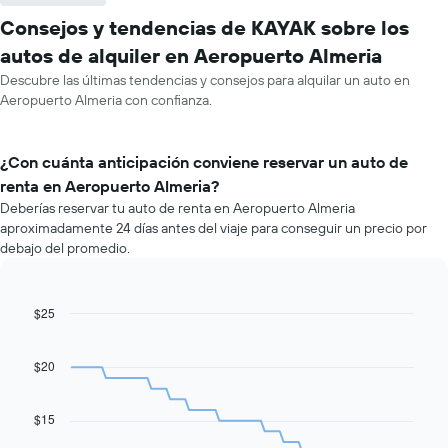
Consejos y tendencias de KAYAK sobre los
autos de alquiler en Aeropuerto Almeria
Descubre las últimas tendencias y consejos para alquilar un auto en
Aeropuerto Almeria con confianza.
¿Con cuánta anticipación conviene reservar un auto de
renta en Aeropuerto Almeria?
Deberías reservar tu auto de renta en Aeropuerto Almeria
aproximadamente 24 días antes del viaje para conseguir un precio por
debajo del promedio.
$25
Line
Chart
graphic.
chart
with
91
$20
data
points.
$15
El