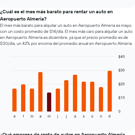
interactive
más
promedio
tipos
chart
baratas
de
de
¿Cuál es el mes más barato para rentar un auto en
de
un
autos
Aeropuerto Almeria?
renta
auto
más
El mes más barato para alquilar un auto en Aeropuerto Almeria es mayo,
de
de
populares.
con un costo promedio de $14/día. El mes más caro para alquilar un auto
autos
renta.
El
en Aeropuerto Almeria es diciembre, ya que el precio promedio es de
gráfico
$30/día, un 42% por encima del promedio anual en Aeropuerto Almeria.
muestra
1
$40
eje
Bar
Chart
Y
graphic.
chart
$30
que
with
indica
12
bars.
el
$20
precio
El
más
$10
siguiente
barato
gráfico
de
muestra
0
un
e
f
m
a
m
j
j
a
s
o
n
d
el
End
auto
of
precio
de
interactive
promedio
chart
renta
de
¿Qué empresa de renta de autos en Aeropuerto Almeria
por