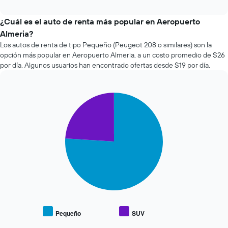
cuatro
interactive
muestra
empresas
chart
1
de
¿Cuál es el auto de renta más popular en Aeropuerto
eje
renta
Almeria?
X
de
que
Los autos de renta de tipo Pequeño (Peugeot 208 o similares) son la
autos
indica
opción más popular en Aeropuerto Almeria, a un costo promedio de $26
más
la
por día. Algunos usuarios han encontrado ofertas desde $19 por día.
económicas
cantidad
de
de
las
días
últimas
Pie
Chart
previos
graphic.
chart
72
a
with
horas.
la
2
El
reserva.
slices.
gráfico
El
muestra
gráfico
El
1
muestra
siguiente
eje
1
gráfico
X
eje
muestra
que
Y
el
indica
que
precio
las
indica
promedio
Pequeño
SUV
4
End
el
de
empresas
of
precio
los