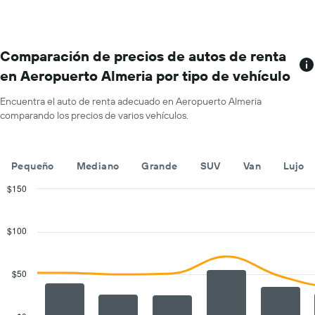
con
Y
más
que
sucursales.
indica
El
el
gráfico
Comparación de precios de autos de renta
precio
muestra
promedio
en Aeropuerto Almeria por tipo de vehículo
1
de
eje
un
Encuentra el auto de renta adecuado en Aeropuerto Almeria
X
auto
comparando los precios de varios vehículos.
que
de
indica
renta
las
por
empresas
día.
Pequeño
Mediano
Grande
SUV
Van
Lujo
de
renta
$150
de
Combination
Chart
autos.
graphic.
chart
with
El
$100
2
gráfico
data
muestra
series.
1
$50
eje
The
Y
chart
que
has