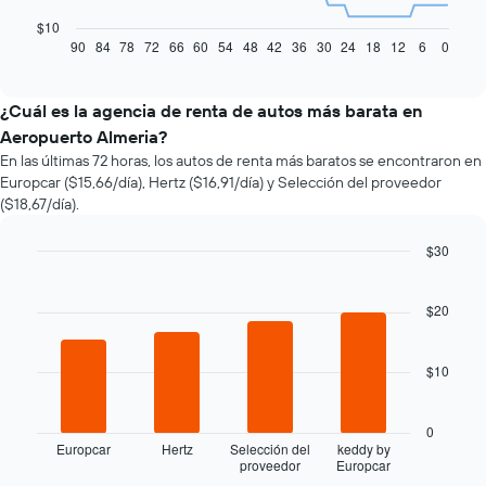
siguiente
gráfico
$10
muestra
90
84
78
72
66
60
54
48
42
36
30
24
18
12
6
0
End
of
cómo
interactive
varía
chart
el
¿Cuál es la agencia de renta de autos más barata en
precio
Aeropuerto Almeria?
de
En las últimas 72 horas, los autos de renta más baratos se encontraron en
un
Europcar ($15,66/día), Hertz ($16,91/día) y Selección del proveedor
auto
($18,67/día).
de
renta
a
$30
medida
Bar
Chart
que
graphic.
chart
with
$20
se
4
acerca
bars.
la
$10
fecha
El
de
siguiente
la
gráfico
0
reserva.
muestra
Europcar
Hertz
Selección del
keddy by
El
proveedor
Europcar
las
End
gráfico
of