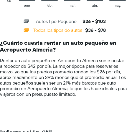
$0
indica
1
ene
feb.
mar.
abr.
may.
End
el
of
X
precio
interactive
axis
chart
más
Autos tipo Pequeño
$26 - $103
displaying
barato
categories.
Todos los tipos de autos
$36 - $78
de
Range:
un
14
auto
¿Cuánto cuesta rentar un auto pequeño en
categories.
de
Aeropuerto Almeria?
The
renta
chart
por
Rentar un auto pequeño en Aeropuerto Almeria suele costar
has
empresa.
alrededor de $42 por día. La mejor época para reservar es
1
marzo, ya que los precios promedio rondan los $26 por día,
Y
aproximadamente un 39% menos que el promedio anual. Los
axis
autos pequeños suelen ser un 21% más baratos que auto
displaying
promedio en Aeropuerto Almeria, lo que los hace ideales para
values.
viajeros con un presupuesto limitado.
Range:
0
to
150.